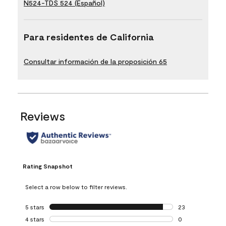
N524-TDS 524 (Español)
Para residentes de California
Consultar información de la proposición 65
Reviews
Rating Snapshot
Select a row below to filter reviews.
5 stars
stars
23
23 reviews with 5
4 stars
stars
0