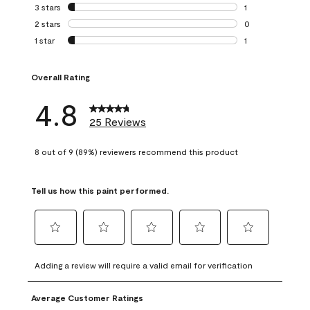
0 reviews with 4 
3 stars
stars
1
1 review with 3 st
2 stars
stars
0
0 reviews with 2 
1 star
stars
1
1 review with 1 sta
Overall Rating
4.8
25 Reviews
8 out of 9 (89%) reviewers recommend this product
Tell us how this paint performed.
Select
Select
Select
Select
Select
to
to
to
to
to
Adding a review will require a valid email for verification
rate
rate
rate
rate
rate
the
the
the
the
the
Average Customer Ratings
item
item
item
item
item