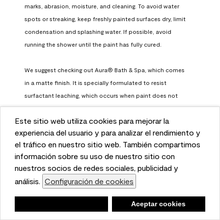
marks, abrasion, moisture, and cleaning. To avoid water 
spots or streaking, keep freshly painted surfaces dry, limit 
condensation and splashing water. If possible, avoid 
running the shower until the paint has fully cured.

We suggest checking out Aura® Bath & Spa, which comes 
in a matte finish. It is specially formulated to resist 
surfactant leaching, which occurs when paint does not 
have enough time to fully cure before being exposed to 
Este sitio web utiliza cookies para mejorar la
high humidity. To learn more, feel free to check it out here: 
This website uses cookies to enhance user experience
experiencia del usuario y para analizar el rendimiento y
https://www.benjaminmoore.com/en-us/interior-exterior-
and to analyze performance and traffic on our website.
el tráfico en nuestro sitio web. También compartimos
paints-stains/product-catalog/abs/aura-bath-and-spa-
We also share information about your use of our site
información sobre su uso de nuestro sitio con
paint
with our social media, advertising, and analytics
nuestros socios de redes sociales, publicidad y
Benjamin Moore Support
partners.
análisis.
Configuración de cookies
Cookie Settings
a month ago
Negar
Deny
Aceptar cookies
Accept Cookies
(
0
)
(
0
)
Helpful?