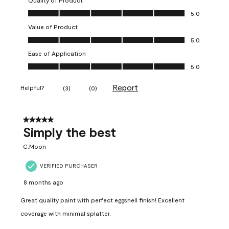
Quality of Product
Quality of Product, 5.0 out of 5
5.0
Value of Product
Value of Product, 5.0 out of 5
5.0
Ease of Application
Ease of Application, 5.0 out of 5
5.0
Report
Helpful?
(
3
)
(
0
)
5 out of 5 stars.
Simply the best
C.Moon
VERIFIED PURCHASER
8 months ago
Great quality paint with perfect eggshell finish! Excellent
coverage with minimal splatter.