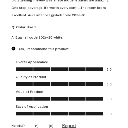
Outstanding in every way. These modern paints are amazing.
One step coverage, It's worth every cent.....The room looks
excellent. Aura interior Eggshell code 2026-70
Q:
Color Used
A:
Eggshell code 2026-20 white.
Yes, I recommend this product.
Overall Appearance
Overall Appearance, 5.0 out of 5
5.0
Quality of Product
Quality of Product, 5.0 out of 5
5.0
Value of Product
Value of Product, 5.0 out of 5
5.0
Ease of Application
Ease of Application, 5.0 out of 5
5.0
Report
Helpful?
(
1
)
(
0
)