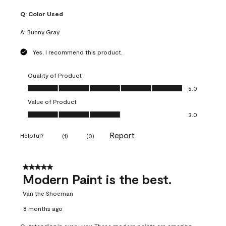
Q:
Color Used
A:
Bunny Gray
Yes, I recommend this product.
Quality of Product
Quality of Product, 5.0 out of 5
5.0
Value of Product
Value of Product, 3.0 out of 5
3.0
Report
Helpful?
(
1
)
(
0
)
5 out of 5 stars.
Modern Paint is the best.
Van the Shoeman
8 months ago