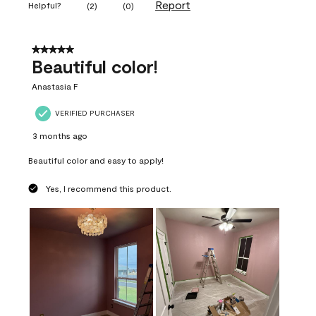
Report
Helpful?
(
2
)
(
0
)
5 out of 5 stars.
Beautiful color!
Anastasia F
VERIFIED PURCHASER
3 months ago
Beautiful color and easy to apply!
Yes, I recommend this product.