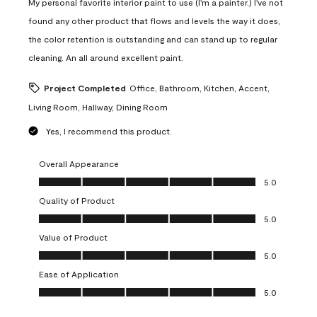
My personal favorite interior paint to use (I'm a painter.) I've not
found any other product that flows and levels the way it does,
the color retention is outstanding and can stand up to regular
cleaning. An all around excellent paint.
Project Completed
Office, Bathroom, Kitchen, Accent,
Living Room, Hallway, Dining Room
Yes, I recommend this product.
Overall Appearance
Overall Appearance, 5.0 out of 5
5.0
Quality of Product
Quality of Product, 5.0 out of 5
5.0
Value of Product
Value of Product, 5.0 out of 5
5.0
Ease of Application
Ease of Application, 5.0 out of 5
5.0