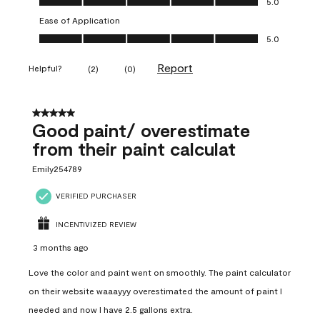
5.0
Ease of Application
Ease of Application, 5.0 out of 5
5.0
Report
Helpful?
(
2
)
(
0
)
5 out of 5 stars.
Good paint/ overestimate
from their paint calculat
Emily254789
VERIFIED PURCHASER
INCENTIVIZED REVIEW
3 months ago
Love the color and paint went on smoothly. The paint calculator
on their website waaayyy overestimated the amount of paint I
needed and now I have 2.5 gallons extra.