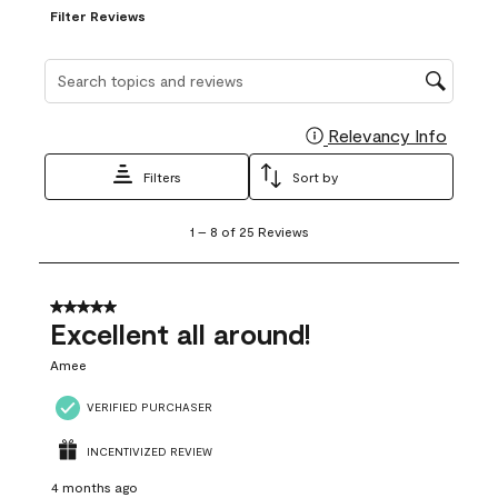
Filter Reviews
Search topics and reviews search region
Relevancy Info
Display
Filters
Sort by
1
1
–
8 of 25
Reviews
to
8
of
25
5 out of 5 stars.
Reviews
Excellent all around!
.
Amee
VERIFIED PURCHASER
INCENTIVIZED REVIEW
4 months ago