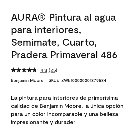
AURA® Pintura al agua
para interiores,
Semimate, Cuarto,
Pradera Primaveral 486
4.8
(25)
Read
25
Benjamin Moore
SKU# ZWB100000001879584
Reviews.
Same
page
La pintura para interiores de primerísima
link.
calidad de Benjamin Moore, la única opción
para un color incomparable y una belleza
impresionante y durader