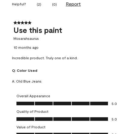
Report
Helpful?
(
2
)
(
0
)
5 out of 5 stars.
Use this paint
Mcsarahsaurus
10 months ago
Incredible product. Truly one of a kind.
Q:
Color Used
A:
Old Blue Jeans
Overall Appearance
Overall Appearance, 5.0 out of 5
5.0
Quality of Product
Quality of Product, 5.0 out of 5
5.0
Value of Product
Value of Product, 5.0 out of 5