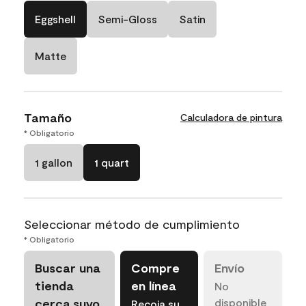
Eggshell
Semi-Gloss
Satin
Matte
Tamaño
Calculadora de pintura
* Obligatorio
1 gallon
1 quart
Seleccionar método de cumplimiento
* Obligatorio
Buscar una
Compre
Envío
tienda
en línea
No
cerca suyo
disponible
Recoja su