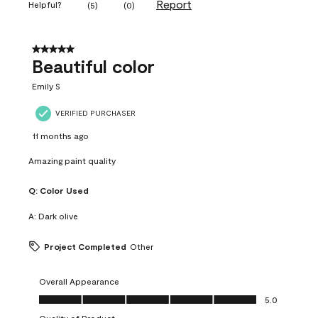
Report
Helpful?
(
5
)
(
0
)
5 out of 5 stars.
Beautiful color
Emily S
VERIFIED PURCHASER
11 months ago
Amazing paint quality
Q:
Color Used
A:
Dark olive
Project Completed
Other
Overall Appearance
Overall Appearance, 5.0 out of 5
5.0