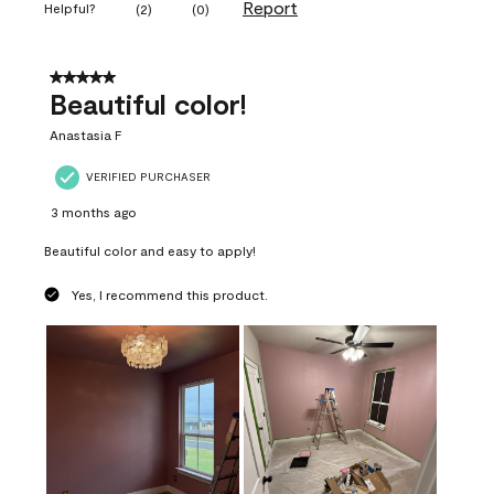
Report
Helpful?
(
2
)
(
0
)
5 out of 5 stars.
Beautiful color!
Anastasia F
VERIFIED PURCHASER
3 months ago
Beautiful color and easy to apply!
Yes, I recommend this product.