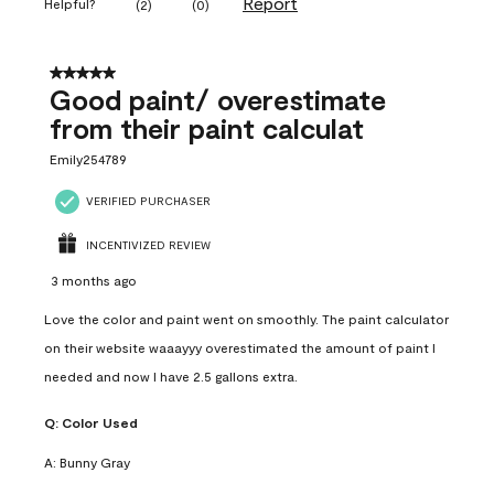
Report
Helpful?
(
2
)
(
0
)
5 out of 5 stars.
Good paint/ overestimate
from their paint calculat
Emily254789
VERIFIED PURCHASER
INCENTIVIZED REVIEW
3 months ago
Love the color and paint went on smoothly. The paint calculator
on their website waaayyy overestimated the amount of paint I
needed and now I have 2.5 gallons extra.
Q:
Color Used
A:
Bunny Gray