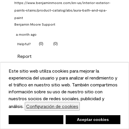
https://www.benjaminmoore.com/en-us/interior-exterior-
paints-stains/product-catalog/abs/aura-bath-and-spa-
paint
Benjamin Moore Support
a month ago
(
0
)
(
0
)
Helpful?
Report
Este sitio web utiliza cookies para mejorar la
Q: What Aura paint color
This website uses cookies to enhance user experience
experiencia del usuario y para analizar el rendimiento y
should I use in north facing
and to analyze performance and traffic on our website.
el tráfico en nuestro sitio web. También compartimos
entryway?
We also share information about your use of our site
información sobre su uso de nuestro sitio con
with our social media, advertising, and analytics
nuestros socios de redes sociales, publicidad y
TKpppp
partners.
análisis.
Configuración de cookies
Cookie Settings
a month ago
Negar
Deny
Aceptar cookies
Accept Cookies
1 Answer