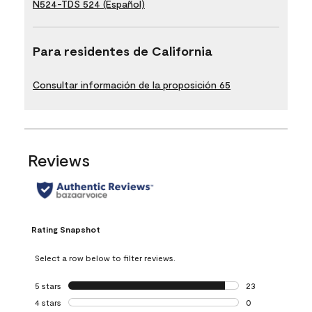
N524-TDS 524 (Español)
Para residentes de California
Consultar información de la proposición 65
Reviews
Rating Snapshot
Select a row below to filter reviews.
5 stars
stars
23
23 reviews with 5
4 stars
stars
0