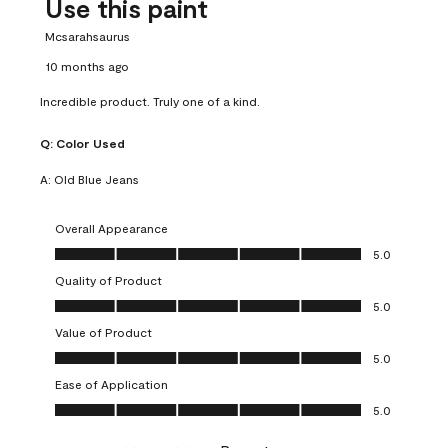
Use this paint
Mcsarahsaurus
10 months ago
Incredible product. Truly one of a kind.
Q:
Color Used
A:
Old Blue Jeans
Overall Appearance
Overall Appearance, 5.0 out of 5
5.0
Quality of Product
Quality of Product, 5.0 out of 5
5.0
Value of Product
Value of Product, 5.0 out of 5
5.0
Ease of Application
Ease of Application, 5.0 out of 5
5.0