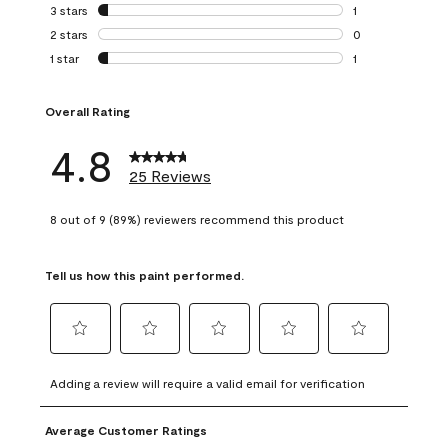
0 reviews with 4 
3 stars
stars
1
1 review with 3 st
2 stars
stars
0
0 reviews with 2 
1 star
stars
1
1 review with 1 sta
Overall Rating
4.8
25 Reviews
8 out of 9 (89%) reviewers recommend this product
Tell us how this paint performed.
Select
Select
Select
Select
Select
to
to
to
to
to
Adding a review will require a valid email for verification
rate
rate
rate
rate
rate
the
the
the
the
the
Average Customer Ratings
item
item
item
item
item