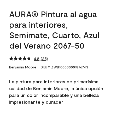
AURA® Pintura al agua
para interiores,
Semimate, Cuarto, Azul
del Verano 2067-50
4.8
(25)
Read
25
Benjamin Moore
SKU# ZWB100000001876743
Reviews.
Same
page
La pintura para interiores de primerísima
link.
calidad de Benjamin Moore, la única opción
para un color incomparable y una belleza
impresionante y durader