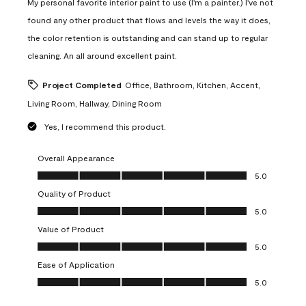
My personal favorite interior paint to use (I'm a painter.) I've not
found any other product that flows and levels the way it does,
the color retention is outstanding and can stand up to regular
cleaning. An all around excellent paint.
Project Completed
Office, Bathroom, Kitchen, Accent,
Living Room, Hallway, Dining Room
Yes, I recommend this product.
Overall Appearance
Overall Appearance, 5.0 out of 5
5.0
Quality of Product
Quality of Product, 5.0 out of 5
5.0
Value of Product
Value of Product, 5.0 out of 5
5.0
Ease of Application
Ease of Application, 5.0 out of 5
5.0