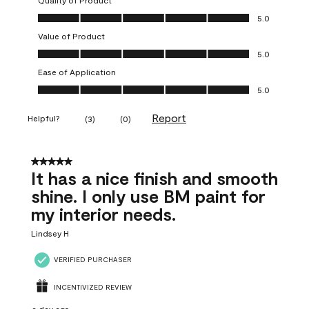
Quality of Product
Quality of Product, 5.0 out of 5
5.0
Value of Product
Value of Product, 5.0 out of 5
5.0
Ease of Application
Ease of Application, 5.0 out of 5
5.0
Report
Helpful?
(
3
)
(
0
)
5 out of 5 stars.
It has a nice finish and smooth
shine. I only use BM paint for
my interior needs.
Lindsey H
VERIFIED PURCHASER
INCENTIVIZED REVIEW