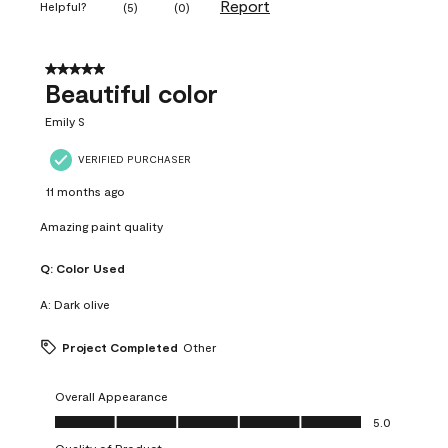
Report
Helpful?
(
5
)
(
0
)
5 out of 5 stars.
Beautiful color
Emily S
VERIFIED PURCHASER
11 months ago
Amazing paint quality
Q:
Color Used
A:
Dark olive
Project Completed
Other
Overall Appearance
Overall Appearance, 5.0 out of 5
5.0