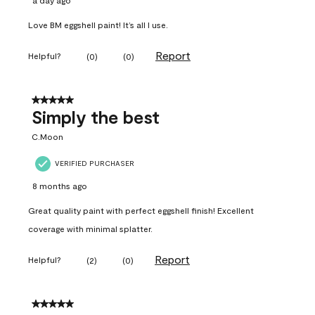
a day ago
Love BM eggshell paint! It’s all I use.
Report
Helpful?
(
0
)
(
0
)
5 out of 5 stars.
Simply the best
C.Moon
VERIFIED PURCHASER
8 months ago
Great quality paint with perfect eggshell finish! Excellent
coverage with minimal splatter.
Report
Helpful?
(
2
)
(
0
)
5 out of 5 stars.