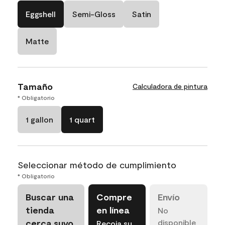
Eggshell
Semi-Gloss
Satin
Matte
Tamaño
Calculadora de pintura
* Obligatorio
1 gallon
1 quart
Seleccionar método de cumplimiento
* Obligatorio
Buscar una
Compre
Envío
tienda
en línea
No
cerca suyo
disponible
Recoja su