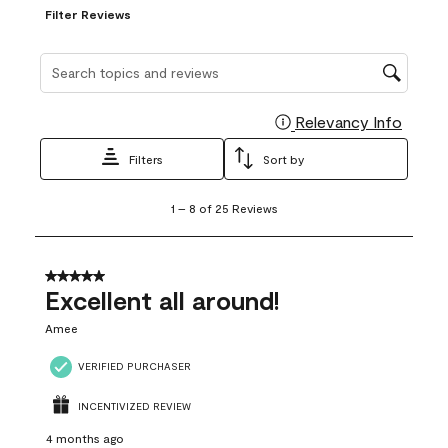
Filter Reviews
Search topics and reviews search region
Relevancy Info
Display
Filters
Sort by
1
1
–
8 of 25
Reviews
to
8
of
25
5 out of 5 stars.
Reviews
Excellent all around!
.
Amee
VERIFIED PURCHASER
INCENTIVIZED REVIEW
4 months ago