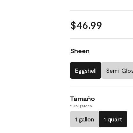
$46.99
Sheen
Eggshell
Semi-Glo
Tamaño
* Obligatorio
1 gallon
1 quart