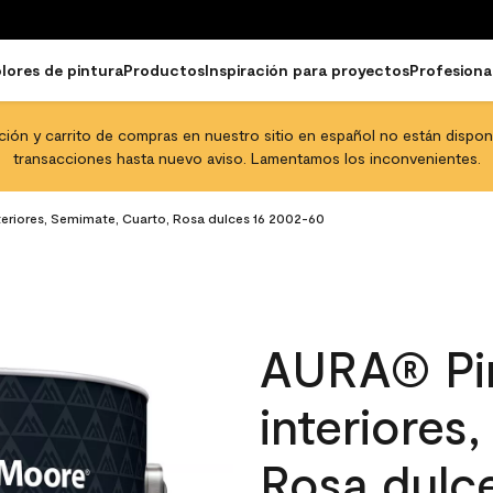
lores de pintura
Productos
Inspiración para proyectos
Profesiona
pción y carrito de compras en nuestro sitio en español no están disponib
transacciones hasta nuevo aviso. Lamentamos los inconvenientes.
teriores, Semimate, Cuarto, Rosa dulces 16 2002-60
AURA® Pin
interiores
Rosa dulc