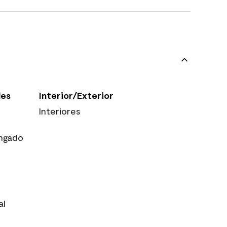
les
Interior/Exterior
Interiores
ngado
al