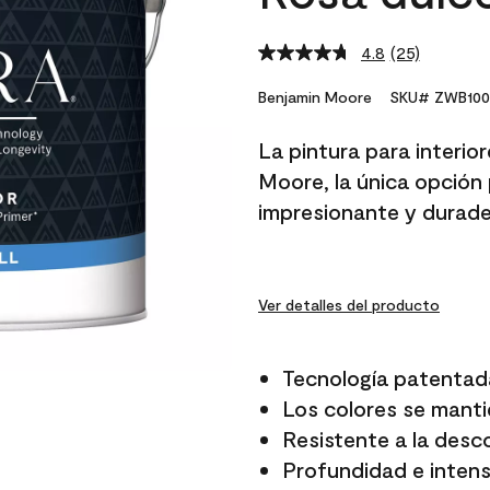
4.8
(25)
Read
25
Reviews.
Benjamin Moore
SKU# ZWB100
Same
page
La pintura para interio
link.
Moore, la única opción 
impresionante y durade
Ver detalles del producto
Tecnología patentad
Los colores se manti
Resistente a la desc
Profundidad e intensi