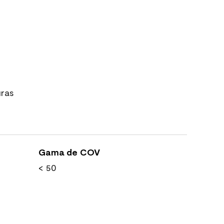
uras
Gama de COV
< 50