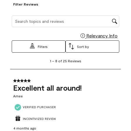
Filter Reviews
Search topics and reviews search region
Relevancy Info
Display
Filters
Sort by
1
1
–
8 of 25
Reviews
to
8
of
25
5 out of 5 stars.
Reviews
Excellent all around!
.
Amee
VERIFIED PURCHASER
INCENTIVIZED REVIEW
4 months ago