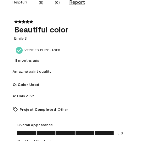
Report
Helpful?
(
5
)
(
0
)
5 out of 5 stars.
Beautiful color
Emily S
VERIFIED PURCHASER
11 months ago
Amazing paint quality
Q:
Color Used
A:
Dark olive
Project Completed
Other
Overall Appearance
Overall Appearance, 5.0 out of 5
5.0