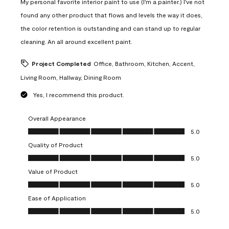
My personal favorite interior paint to use (I'm a painter.) I've not
found any other product that flows and levels the way it does,
the color retention is outstanding and can stand up to regular
cleaning. An all around excellent paint.
Project Completed
Office, Bathroom, Kitchen, Accent,
Living Room, Hallway, Dining Room
Yes, I recommend this product.
Overall Appearance
Overall Appearance, 5.0 out of 5
5.0
Quality of Product
Quality of Product, 5.0 out of 5
5.0
Value of Product
Value of Product, 5.0 out of 5
5.0
Ease of Application
Ease of Application, 5.0 out of 5
5.0