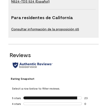
N524-TDS 524 (Español)
Para residentes de California
Consultar información de la proposición 65
Reviews
Rating Snapshot
Select a row below to filter reviews.
5 stars
stars
23
23 reviews with 5
4 stars
stars
0