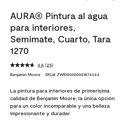
AURA® Pintura al agua
para interiores,
Semimate, Cuarto, Tara
1270
4.8
(25)
Read
25
Benjamin Moore
SKU# ZWB100000001874444
Reviews.
Same
page
La pintura para interiores de primerísima
link.
calidad de Benjamin Moore, la única opción
para un color incomparable y una belleza
impresionante y durader