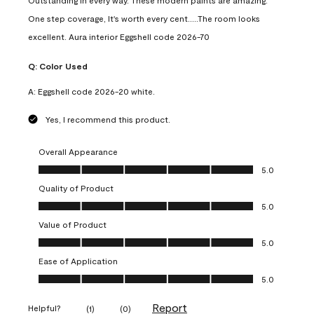
Outstanding in every way. These modern paints are amazing.
One step coverage, It's worth every cent.....The room looks
excellent. Aura interior Eggshell code 2026-70
Q:
Color Used
A:
Eggshell code 2026-20 white.
Yes, I recommend this product.
Overall Appearance
Overall Appearance, 5.0 out of 5
5.0
Quality of Product
Quality of Product, 5.0 out of 5
5.0
Value of Product
Value of Product, 5.0 out of 5
5.0
Ease of Application
Ease of Application, 5.0 out of 5
5.0
Report
Helpful?
(
1
)
(
0
)