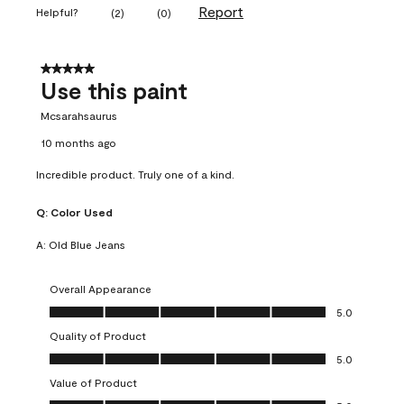
Report
Helpful?
(
2
)
(
0
)
5 out of 5 stars.
Use this paint
Mcsarahsaurus
10 months ago
Incredible product. Truly one of a kind.
Q:
Color Used
A:
Old Blue Jeans
Overall Appearance
Overall Appearance, 5.0 out of 5
5.0
Quality of Product
Quality of Product, 5.0 out of 5
5.0
Value of Product
Value of Product, 5.0 out of 5