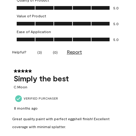
Quality of Product
Quality of Product, 5.0 out of 5
5.0
Value of Product
Value of Product, 5.0 out of 5
5.0
Ease of Application
Ease of Application, 5.0 out of 5
5.0
Report
Helpful?
(
3
)
(
0
)
5 out of 5 stars.
Simply the best
C.Moon
VERIFIED PURCHASER
8 months ago
Great quality paint with perfect eggshell finish! Excellent
coverage with minimal splatter.