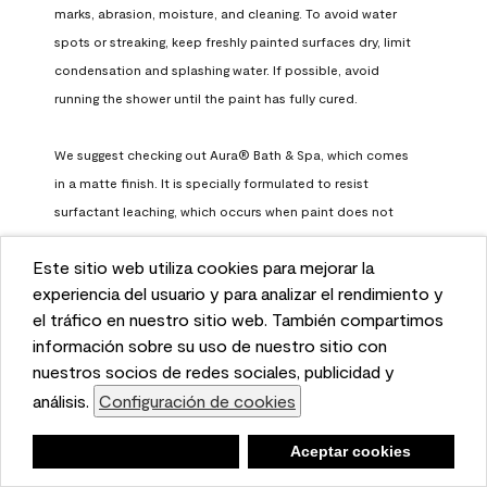
marks, abrasion, moisture, and cleaning. To avoid water 
spots or streaking, keep freshly painted surfaces dry, limit 
condensation and splashing water. If possible, avoid 
running the shower until the paint has fully cured.

We suggest checking out Aura® Bath & Spa, which comes 
in a matte finish. It is specially formulated to resist 
surfactant leaching, which occurs when paint does not 
have enough time to fully cure before being exposed to 
Este sitio web utiliza cookies para mejorar la
high humidity. To learn more, feel free to check it out here: 
This website uses cookies to enhance user experience
experiencia del usuario y para analizar el rendimiento y
https://www.benjaminmoore.com/en-us/interior-exterior-
and to analyze performance and traffic on our website.
el tráfico en nuestro sitio web. También compartimos
paints-stains/product-catalog/abs/aura-bath-and-spa-
We also share information about your use of our site
información sobre su uso de nuestro sitio con
paint
with our social media, advertising, and analytics
nuestros socios de redes sociales, publicidad y
Benjamin Moore Support
partners.
análisis.
Configuración de cookies
Cookie Settings
a month ago
Negar
Deny
Aceptar cookies
Accept Cookies
(
0
)
(
0
)
Helpful?