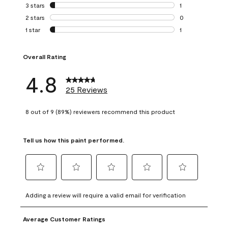
0 reviews with 4 
3 stars
stars
1
1 review with 3 st
2 stars
stars
0
0 reviews with 2 
1 star
stars
1
1 review with 1 sta
Overall Rating
4.8
25 Reviews
8 out of 9 (89%) reviewers recommend this product
Tell us how this paint performed.
Select
Select
Select
Select
Select
to
to
to
to
to
Adding a review will require a valid email for verification
rate
rate
rate
rate
rate
the
the
the
the
the
Average Customer Ratings
item
item
item
item
item