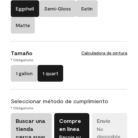
Eggshell
Semi-Gloss
Satin
Matte
Tamaño
Calculadora de pintura
* Obligatorio
1 gallon
1 quart
Seleccionar método de cumplimiento
* Obligatorio
Buscar una
Compre
Envío
tienda
en línea
No
cerca suyo
disponible
Recoja su