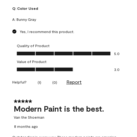
Q:
Color Used
A:
Bunny Gray
Yes, I recommend this product.
Quality of Product
Quality of Product, 5.0 out of 5
5.0
Value of Product
Value of Product, 3.0 out of 5
3.0
Report
Helpful?
(
1
)
(
0
)
5 out of 5 stars.
Modern Paint is the best.
Van the Shoeman
8 months ago