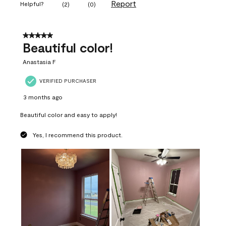
Report
Helpful?
(
2
)
(
0
)
5 out of 5 stars.
Beautiful color!
Anastasia F
VERIFIED PURCHASER
3 months ago
Beautiful color and easy to apply!
Yes, I recommend this product.