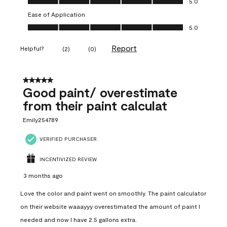
5.0
Ease of Application
Ease of Application, 5.0 out of 5
5.0
Report
Helpful?
(
2
)
(
0
)
5 out of 5 stars.
Good paint/ overestimate
from their paint calculat
Emily254789
VERIFIED PURCHASER
INCENTIVIZED REVIEW
3 months ago
Love the color and paint went on smoothly. The paint calculator
on their website waaayyy overestimated the amount of paint I
needed and now I have 2.5 gallons extra.