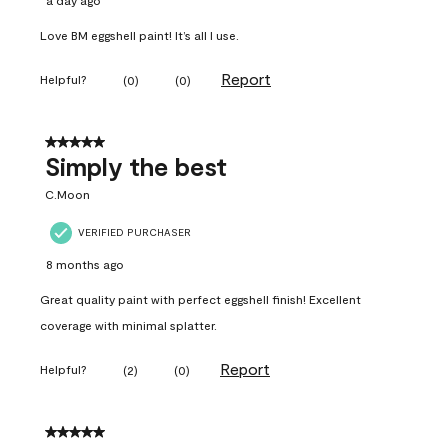
a day ago
Love BM eggshell paint! It’s all I use.
Report
Helpful?
(
0
)
(
0
)
5 out of 5 stars.
Simply the best
C.Moon
VERIFIED PURCHASER
8 months ago
Great quality paint with perfect eggshell finish! Excellent
coverage with minimal splatter.
Report
Helpful?
(
2
)
(
0
)
5 out of 5 stars.