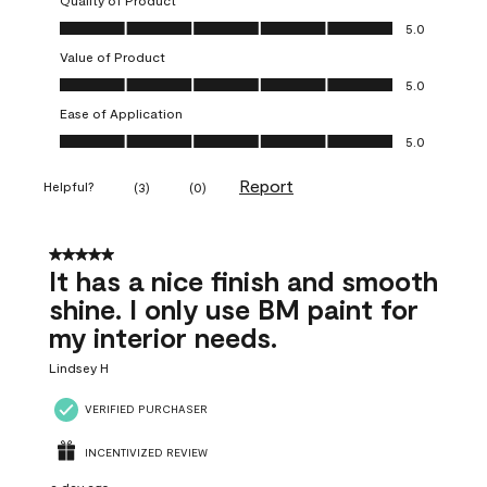
Quality of Product
Quality of Product, 5.0 out of 5
5.0
Value of Product
Value of Product, 5.0 out of 5
5.0
Ease of Application
Ease of Application, 5.0 out of 5
5.0
Report
Helpful?
(
3
)
(
0
)
5 out of 5 stars.
It has a nice finish and smooth
shine. I only use BM paint for
my interior needs.
Lindsey H
VERIFIED PURCHASER
INCENTIVIZED REVIEW