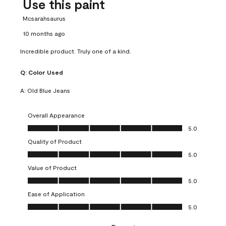
Use this paint
Mcsarahsaurus
10 months ago
Incredible product. Truly one of a kind.
Q:
Color Used
A:
Old Blue Jeans
Overall Appearance
Overall Appearance, 5.0 out of 5
5.0
Quality of Product
Quality of Product, 5.0 out of 5
5.0
Value of Product
Value of Product, 5.0 out of 5
5.0
Ease of Application
Ease of Application, 5.0 out of 5
5.0