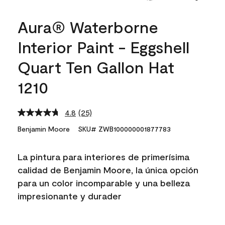
Aura® Waterborne
Interior Paint - Eggshell
Quart Ten Gallon Hat
1210
4.8
(25)
Read
25
Benjamin Moore
SKU# ZWB100000001877783
Reviews.
Same
page
La pintura para interiores de primerísima
link.
calidad de Benjamin Moore, la única opción
para un color incomparable y una belleza
impresionante y durader