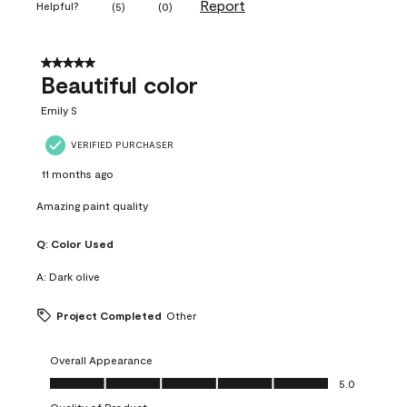
Report
Helpful?
(
5
)
(
0
)
5 out of 5 stars.
Beautiful color
Emily S
VERIFIED PURCHASER
11 months ago
Amazing paint quality
Q:
Color Used
A:
Dark olive
Project Completed
Other
Overall Appearance
Overall Appearance, 5.0 out of 5
5.0