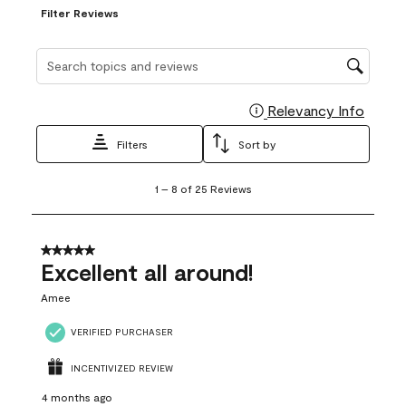
Filter Reviews
Search topics and reviews search region
Relevancy Info
Display
Filters
Sort by
1
1
–
8 of 25
Reviews
to
8
of
25
5 out of 5 stars.
Reviews
Excellent all around!
.
Amee
VERIFIED PURCHASER
INCENTIVIZED REVIEW
4 months ago