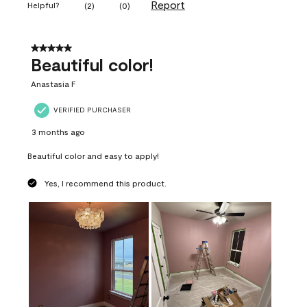
Report
Helpful?
(
2
)
(
0
)
5 out of 5 stars.
Beautiful color!
Anastasia F
VERIFIED PURCHASER
3 months ago
Beautiful color and easy to apply!
Yes, I recommend this product.