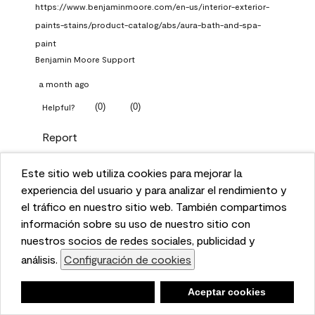
https://www.benjaminmoore.com/en-us/interior-exterior-
paints-stains/product-catalog/abs/aura-bath-and-spa-
paint
Benjamin Moore Support
a month ago
(
0
)
(
0
)
Helpful?
Report
Este sitio web utiliza cookies para mejorar la
Q: What Aura paint color
This website uses cookies to enhance user experience
experiencia del usuario y para analizar el rendimiento y
should I use in north facing
and to analyze performance and traffic on our website.
el tráfico en nuestro sitio web. También compartimos
entryway?
We also share information about your use of our site
información sobre su uso de nuestro sitio con
with our social media, advertising, and analytics
nuestros socios de redes sociales, publicidad y
TKpppp
partners.
análisis.
Configuración de cookies
Cookie Settings
a month ago
Negar
Deny
Aceptar cookies
Accept Cookies
1 Answer