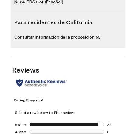
N524-TDS 524 (Español)
Para residentes de California
Consultar información de la proposición 65
Reviews
Rating Snapshot
Select a row below to filter reviews.
5 stars
stars
23
23 reviews with 5
4 stars
stars
0