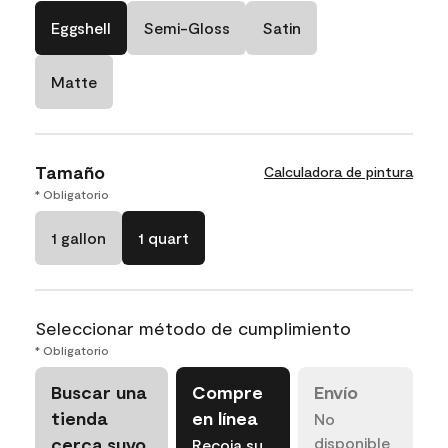
Eggshell
Semi-Gloss
Satin
Matte
Tamaño
Calculadora de pintura
* Obligatorio
1 gallon
1 quart
Seleccionar método de cumplimiento
* Obligatorio
Buscar una
Compre
Envío
tienda
en línea
No
cerca suyo
disponible
Recoja su