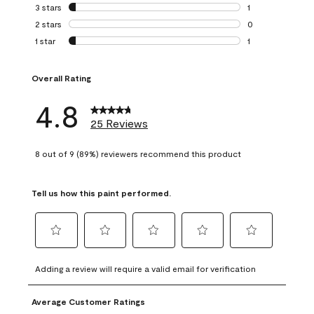
0 reviews with 4 
3 stars
stars
1
1 review with 3 st
2 stars
stars
0
0 reviews with 2 
1 star
stars
1
1 review with 1 sta
Overall Rating
4.8
25 Reviews
8 out of 9 (89%) reviewers recommend this product
Tell us how this paint performed.
Select
Select
Select
Select
Select
to
to
to
to
to
Adding a review will require a valid email for verification
rate
rate
rate
rate
rate
the
the
the
the
the
Average Customer Ratings
item
item
item
item
item