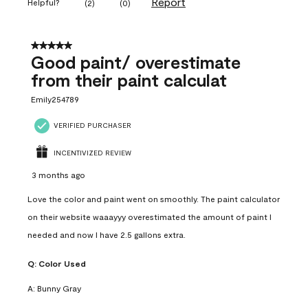
Report
Helpful?
(
2
)
(
0
)
5 out of 5 stars.
Good paint/ overestimate
from their paint calculat
Emily254789
VERIFIED PURCHASER
INCENTIVIZED REVIEW
3 months ago
Love the color and paint went on smoothly. The paint calculator
on their website waaayyy overestimated the amount of paint I
needed and now I have 2.5 gallons extra.
Q:
Color Used
A:
Bunny Gray