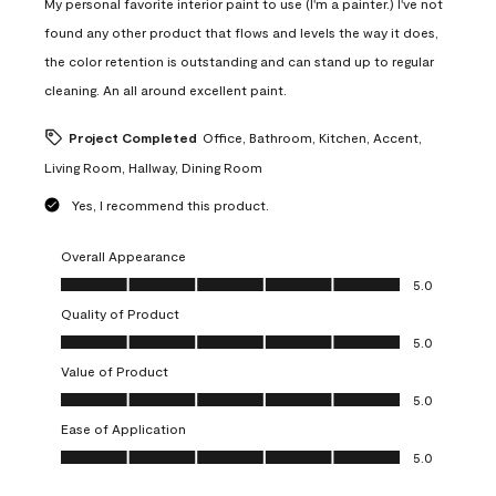
My personal favorite interior paint to use (I'm a painter.) I've not
found any other product that flows and levels the way it does,
the color retention is outstanding and can stand up to regular
cleaning. An all around excellent paint.
Project Completed
Office, Bathroom, Kitchen, Accent,
Living Room, Hallway, Dining Room
Yes, I recommend this product.
Overall Appearance
Overall Appearance, 5.0 out of 5
5.0
Quality of Product
Quality of Product, 5.0 out of 5
5.0
Value of Product
Value of Product, 5.0 out of 5
5.0
Ease of Application
Ease of Application, 5.0 out of 5
5.0