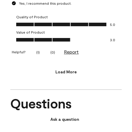
Yes, I recommend this product.
Quality of Product
Quality of Product, 5.0 out of 5
5.0
Value of Product
Value of Product, 3.0 out of 5
3.0
Report
Helpful?
(
1
)
(
0
)
Load More
Questions
Ask a question