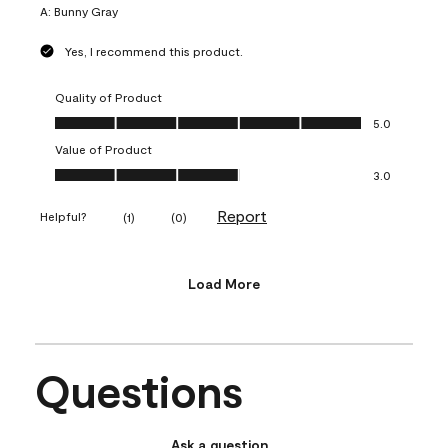
A:
Bunny Gray
Yes, I recommend this product.
Quality of Product
Quality of Product, 5.0 out of 5
5.0
Value of Product
Value of Product, 3.0 out of 5
3.0
Report
Helpful?
(
1
)
(
0
)
Load More
Questions
Ask a question