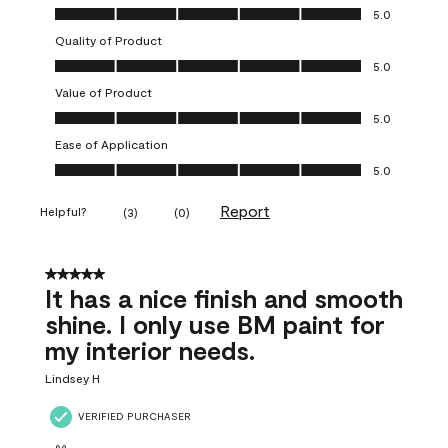
Overall Appearance, 5.0 out of 5
5.0
Quality of Product
Quality of Product, 5.0 out of 5
5.0
Value of Product
Value of Product, 5.0 out of 5
5.0
Ease of Application
Ease of Application, 5.0 out of 5
5.0
Report
Helpful?
(
3
)
(
0
)
5 out of 5 stars.
It has a nice finish and smooth
shine. I only use BM paint for
my interior needs.
Lindsey H
VERIFIED PURCHASER