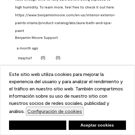
high humidity. To learn more, feel free to check it out here: 
https://www.benjaminmoore.com/en-us/interior-exterior-
paints-stains/product-catalog/abs/aura-bath-and-spa-
paint
Benjamin Moore Support
a month ago
(
0
)
(
0
)
Helpful?
Report
Este sitio web utiliza cookies para mejorar la
This website uses cookies to enhance user experience
experiencia del usuario y para analizar el rendimiento y
and to analyze performance and traffic on our website.
el tráfico en nuestro sitio web. También compartimos
Q: What Aura paint color
We also share information about your use of our site
información sobre su uso de nuestro sitio con
should I use in north facing
with our social media, advertising, and analytics
nuestros socios de redes sociales, publicidad y
entryway?
partners.
análisis.
Configuración de cookies
Cookie Settings
TKpppp
Negar
Deny
Aceptar cookies
Accept Cookies
a month ago