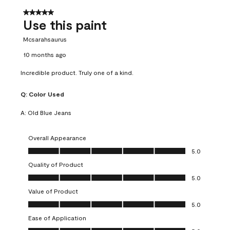
5 out of 5 stars.
Use this paint
Mcsarahsaurus
10 months ago
Incredible product. Truly one of a kind.
Q:
Color Used
A:
Old Blue Jeans
Overall Appearance
Overall Appearance, 5.0 out of 5
5.0
Quality of Product
Quality of Product, 5.0 out of 5
5.0
Value of Product
Value of Product, 5.0 out of 5
5.0
Ease of Application
Ease of Application, 5.0 out of 5