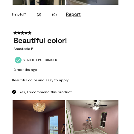
Report
Helpful?
(
2
)
(
0
)
5 out of 5 stars.
Beautiful color!
Anastasia F
VERIFIED PURCHASER
3 months ago
Beautiful color and easy to apply!
Yes, I recommend this product.