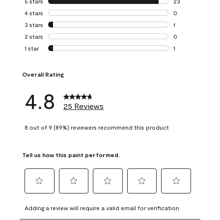
5 stars
stars
23
23 reviews with 5
4 stars
stars
0
0 reviews with 4 
3 stars
stars
1
1 review with 3 st
2 stars
stars
0
0 reviews with 2 
1 star
stars
1
1 review with 1 sta
Overall Rating
4.8
25 Reviews
8 out of 9 (89%) reviewers recommend this product
Tell us how this paint performed.
Select
Select
Select
Select
Select
to
to
to
to
to
Adding a review will require a valid email for verification
rate
rate
rate
rate
rate