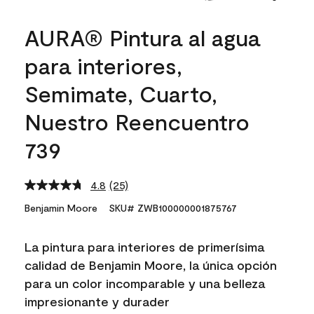
AURA® Pintura al agua
para interiores,
Semimate, Cuarto,
Nuestro Reencuentro
739
4.8
(25)
Read
25
Benjamin Moore
SKU# ZWB100000001875767
Reviews.
Same
page
La pintura para interiores de primerísima
link.
calidad de Benjamin Moore, la única opción
para un color incomparable y una belleza
impresionante y durader