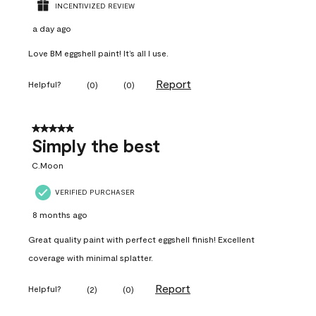
INCENTIVIZED REVIEW
a day ago
Love BM eggshell paint! It’s all I use.
Report
Helpful?
(
0
)
(
0
)
5 out of 5 stars.
Simply the best
C.Moon
VERIFIED PURCHASER
8 months ago
Great quality paint with perfect eggshell finish! Excellent
coverage with minimal splatter.
Report
Helpful?
(
2
)
(
0
)