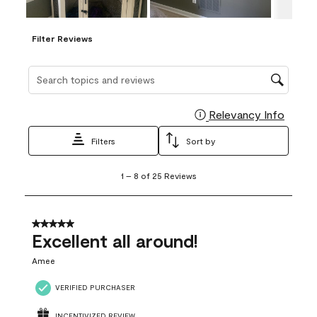
Filter Reviews
Search topics and reviews search region
Relevancy Info
Display
Filters
Sort by
1
1
–
8 of 25
Reviews
to
8
of
25
5 out of 5 stars.
Reviews
Excellent all around!
.
Amee
VERIFIED PURCHASER
INCENTIVIZED REVIEW