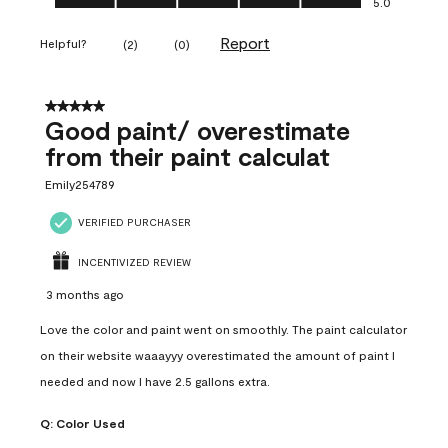
5.0
Report
Helpful?
(
2
)
(
0
)
5 out of 5 stars.
Good paint/ overestimate
from their paint calculat
Emily254789
VERIFIED PURCHASER
INCENTIVIZED REVIEW
3 months ago
Love the color and paint went on smoothly. The paint calculator
on their website waaayyy overestimated the amount of paint I
needed and now I have 2.5 gallons extra.
Q:
Color Used