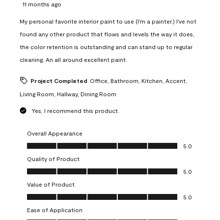
11 months ago
My personal favorite interior paint to use (I'm a painter.) I've not
found any other product that flows and levels the way it does,
the color retention is outstanding and can stand up to regular
cleaning. An all around excellent paint.
Project Completed
Office, Bathroom, Kitchen, Accent,
Living Room, Hallway, Dining Room
Yes, I recommend this product.
Overall Appearance
Overall Appearance, 5.0 out of 5
5.0
Quality of Product
Quality of Product, 5.0 out of 5
5.0
Value of Product
Value of Product, 5.0 out of 5
5.0
Ease of Application
Ease of Application, 5.0 out of 5