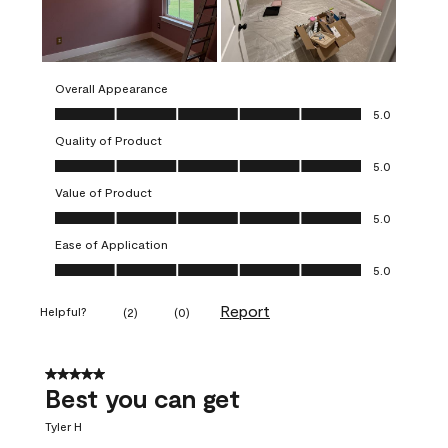
Overall Appearance
Overall Appearance, 5.0 out of 5
5.0
Quality of Product
Quality of Product, 5.0 out of 5
5.0
Value of Product
Value of Product, 5.0 out of 5
5.0
Ease of Application
Ease of Application, 5.0 out of 5
5.0
Report
Helpful?
(
2
)
(
0
)
5 out of 5 stars.
Best you can get
Tyler H