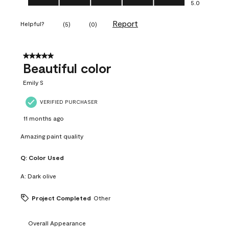
5.0
Report
Helpful?
(
5
)
(
0
)
5 out of 5 stars.
Beautiful color
Emily S
VERIFIED PURCHASER
11 months ago
Amazing paint quality
Q:
Color Used
A:
Dark olive
Project Completed
Other
Overall Appearance