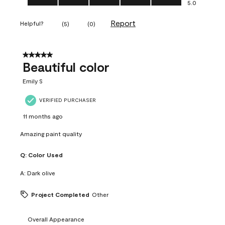
5.0
Report
Helpful?
(
5
)
(
0
)
5 out of 5 stars.
Beautiful color
Emily S
VERIFIED PURCHASER
11 months ago
Amazing paint quality
Q:
Color Used
A:
Dark olive
Project Completed
Other
Overall Appearance