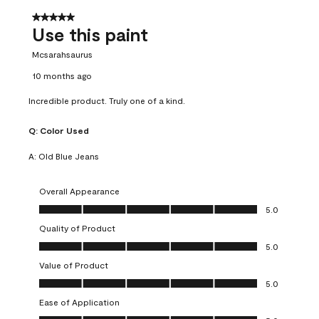
5 out of 5 stars.
Use this paint
Mcsarahsaurus
10 months ago
Incredible product. Truly one of a kind.
Q:
Color Used
A:
Old Blue Jeans
Overall Appearance
Overall Appearance, 5.0 out of 5
5.0
Quality of Product
Quality of Product, 5.0 out of 5
5.0
Value of Product
Value of Product, 5.0 out of 5
5.0
Ease of Application
Ease of Application, 5.0 out of 5