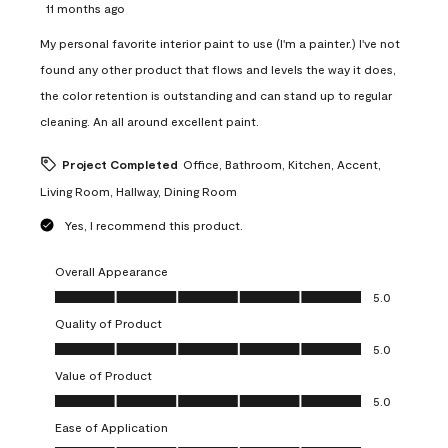
11 months ago
My personal favorite interior paint to use (I'm a painter.) I've not
found any other product that flows and levels the way it does,
the color retention is outstanding and can stand up to regular
cleaning. An all around excellent paint.
Project Completed
Office, Bathroom, Kitchen, Accent,
Living Room, Hallway, Dining Room
Yes, I recommend this product.
Overall Appearance
Overall Appearance, 5.0 out of 5
5.0
Quality of Product
Quality of Product, 5.0 out of 5
5.0
Value of Product
Value of Product, 5.0 out of 5
5.0
Ease of Application
Ease of Application, 5.0 out of 5