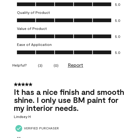
Overall Appearance, 5.0 out of 5
5.0
Quality of Product
Quality of Product, 5.0 out of 5
5.0
Value of Product
Value of Product, 5.0 out of 5
5.0
Ease of Application
Ease of Application, 5.0 out of 5
5.0
Report
Helpful?
(
3
)
(
0
)
5 out of 5 stars.
It has a nice finish and smooth
shine. I only use BM paint for
my interior needs.
Lindsey H
VERIFIED PURCHASER