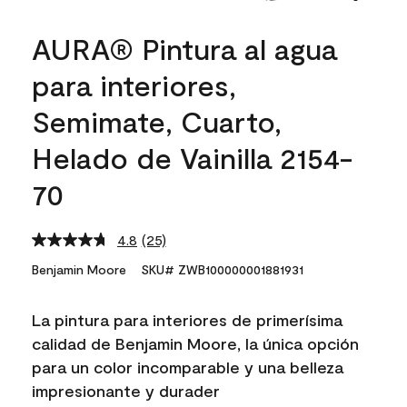
AURA® Pintura al agua
para interiores,
Semimate, Cuarto,
Helado de Vainilla 2154-
70
4.8
(25)
Read
25
Benjamin Moore
SKU# ZWB100000001881931
Reviews.
Same
page
La pintura para interiores de primerísima
link.
calidad de Benjamin Moore, la única opción
para un color incomparable y una belleza
impresionante y durader