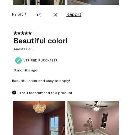
Report
Helpful?
(
2
)
(
0
)
5 out of 5 stars.
Beautiful color!
Anastasia F
VERIFIED PURCHASER
3 months ago
Beautiful color and easy to apply!
Yes, I recommend this product.