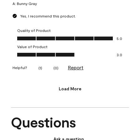
A:
Bunny Gray
Yes, I recommend this product.
Quality of Product
Quality of Product, 5.0 out of 5
5.0
Value of Product
Value of Product, 3.0 out of 5
3.0
Report
Helpful?
(
1
)
(
0
)
Load More
Questions
Ask a question