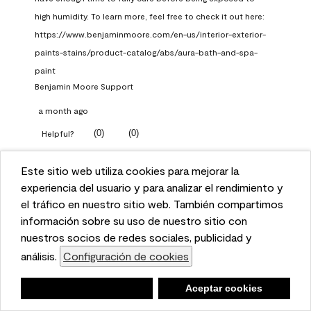
high humidity. To learn more, feel free to check it out here: 
https://www.benjaminmoore.com/en-us/interior-exterior-
paints-stains/product-catalog/abs/aura-bath-and-spa-
paint
Benjamin Moore Support
a month ago
(
0
)
(
0
)
Helpful?
Report
Este sitio web utiliza cookies para mejorar la
This website uses cookies to enhance user experience
experiencia del usuario y para analizar el rendimiento y
and to analyze performance and traffic on our website.
el tráfico en nuestro sitio web. También compartimos
Q: What Aura paint color
We also share information about your use of our site
información sobre su uso de nuestro sitio con
should I use in north facing
with our social media, advertising, and analytics
nuestros socios de redes sociales, publicidad y
entryway?
partners.
análisis.
Configuración de cookies
Cookie Settings
TKpppp
Negar
Deny
Aceptar cookies
Accept Cookies
a month ago