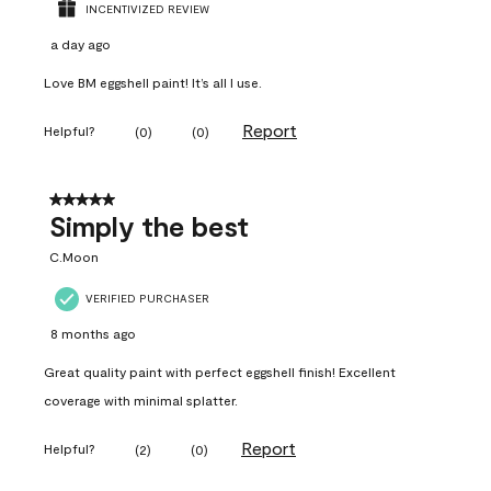
INCENTIVIZED REVIEW
a day ago
Love BM eggshell paint! It’s all I use.
Report
Helpful?
(
0
)
(
0
)
5 out of 5 stars.
Simply the best
C.Moon
VERIFIED PURCHASER
8 months ago
Great quality paint with perfect eggshell finish! Excellent
coverage with minimal splatter.
Report
Helpful?
(
2
)
(
0
)