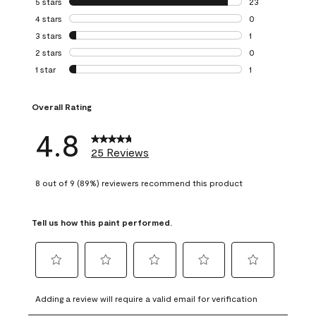
5 stars
stars
23
23 reviews with 5
4 stars
stars
0
0 reviews with 4 
3 stars
stars
1
1 review with 3 st
2 stars
stars
0
0 reviews with 2 
1 star
stars
1
1 review with 1 sta
Overall Rating
4.8
25 Reviews
8 out of 9 (89%) reviewers recommend this product
Tell us how this paint performed.
Select
Select
Select
Select
Select
to
to
to
to
to
Adding a review will require a valid email for verification
rate
rate
rate
rate
rate