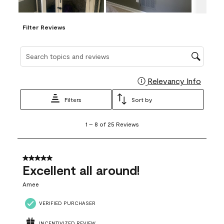
Filter Reviews
Search topics and reviews search region
Relevancy Info
Display
Filters
Sort by
1
1
–
8 of 25
Reviews
to
8
of
25
5 out of 5 stars.
Reviews
Excellent all around!
.
Amee
VERIFIED PURCHASER
INCENTIVIZED REVIEW