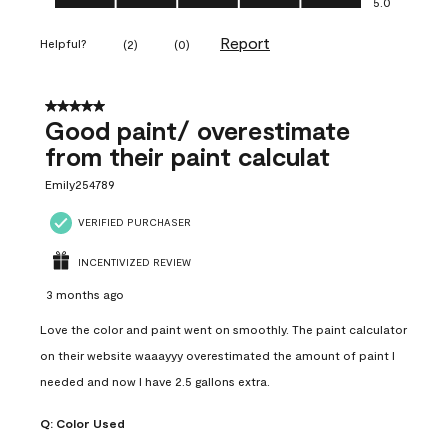
5.0
Report
Helpful?
(
2
)
(
0
)
5 out of 5 stars.
Good paint/ overestimate
from their paint calculat
Emily254789
VERIFIED PURCHASER
INCENTIVIZED REVIEW
3 months ago
Love the color and paint went on smoothly. The paint calculator
on their website waaayyy overestimated the amount of paint I
needed and now I have 2.5 gallons extra.
Q:
Color Used