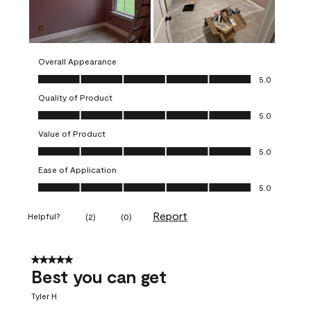
Overall Appearance
Overall Appearance, 5.0 out of 5
5.0
Quality of Product
Quality of Product, 5.0 out of 5
5.0
Value of Product
Value of Product, 5.0 out of 5
5.0
Ease of Application
Ease of Application, 5.0 out of 5
5.0
Report
Helpful?
(
2
)
(
0
)
5 out of 5 stars.
Best you can get
Tyler H