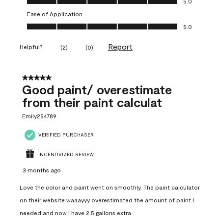
5.0
Ease of Application
Ease of Application, 5.0 out of 5
5.0
Report
Helpful?
(
2
)
(
0
)
5 out of 5 stars.
Good paint/ overestimate
from their paint calculat
Emily254789
VERIFIED PURCHASER
INCENTIVIZED REVIEW
3 months ago
Love the color and paint went on smoothly. The paint calculator
on their website waaayyy overestimated the amount of paint I
needed and now I have 2.5 gallons extra.