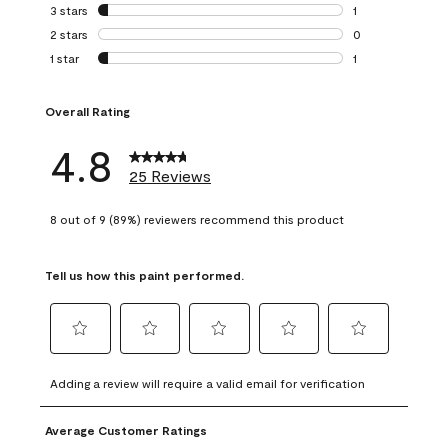
0 reviews with 4 
3 stars
stars
1
1 review with 3 st
2 stars
stars
0
0 reviews with 2 
1 star
stars
1
1 review with 1 sta
Overall Rating
4.8
25 Reviews
8 out of 9 (89%) reviewers recommend this product
Tell us how this paint performed.
Select
Select
Select
Select
Select
to
to
to
to
to
Adding a review will require a valid email for verification
rate
rate
rate
rate
rate
the
the
the
the
the
Average Customer Ratings
item
item
item
item
item