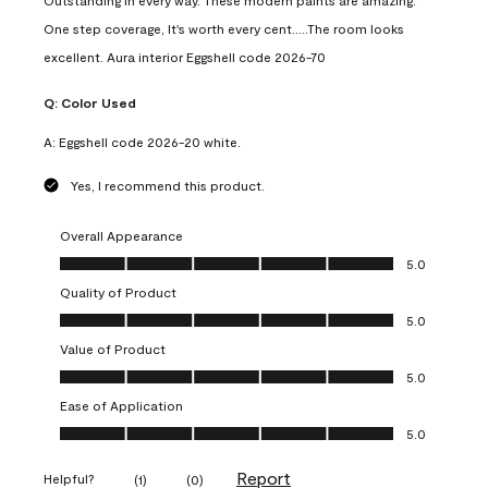
Outstanding in every way. These modern paints are amazing.
One step coverage, It's worth every cent.....The room looks
excellent. Aura interior Eggshell code 2026-70
Q:
Color Used
A:
Eggshell code 2026-20 white.
Yes, I recommend this product.
Overall Appearance
Overall Appearance, 5.0 out of 5
5.0
Quality of Product
Quality of Product, 5.0 out of 5
5.0
Value of Product
Value of Product, 5.0 out of 5
5.0
Ease of Application
Ease of Application, 5.0 out of 5
5.0
Report
Helpful?
(
1
)
(
0
)