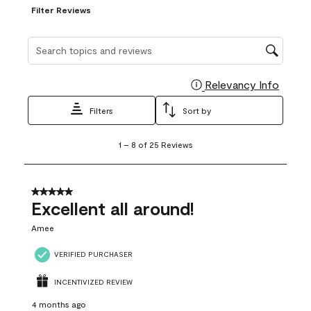
Filter Reviews
Search topics and reviews search region
Relevancy Info
Display
Filters
Sort by
1
1
–
8 of 25
Reviews
to
8
of
25
5 out of 5 stars.
Reviews
Excellent all around!
.
Amee
VERIFIED PURCHASER
INCENTIVIZED REVIEW
4 months ago