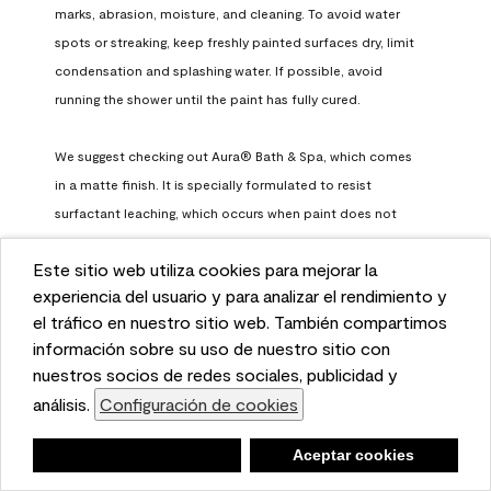
marks, abrasion, moisture, and cleaning. To avoid water 
spots or streaking, keep freshly painted surfaces dry, limit 
condensation and splashing water. If possible, avoid 
running the shower until the paint has fully cured.

We suggest checking out Aura® Bath & Spa, which comes 
in a matte finish. It is specially formulated to resist 
surfactant leaching, which occurs when paint does not 
have enough time to fully cure before being exposed to 
Este sitio web utiliza cookies para mejorar la
high humidity. To learn more, feel free to check it out here: 
This website uses cookies to enhance user experience
experiencia del usuario y para analizar el rendimiento y
https://www.benjaminmoore.com/en-us/interior-exterior-
and to analyze performance and traffic on our website.
el tráfico en nuestro sitio web. También compartimos
paints-stains/product-catalog/abs/aura-bath-and-spa-
We also share information about your use of our site
información sobre su uso de nuestro sitio con
paint
with our social media, advertising, and analytics
nuestros socios de redes sociales, publicidad y
Benjamin Moore Support
partners.
análisis.
Configuración de cookies
Cookie Settings
a month ago
Negar
Deny
Aceptar cookies
Accept Cookies
(
0
)
(
0
)
Helpful?