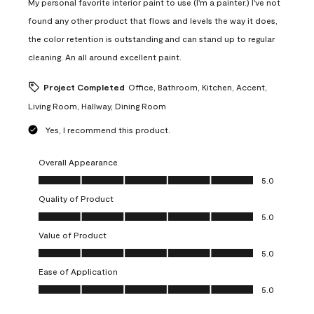
My personal favorite interior paint to use (I'm a painter.) I've not
found any other product that flows and levels the way it does,
the color retention is outstanding and can stand up to regular
cleaning. An all around excellent paint.
Project Completed
Office, Bathroom, Kitchen, Accent,
Living Room, Hallway, Dining Room
Yes, I recommend this product.
Overall Appearance
Overall Appearance, 5.0 out of 5
5.0
Quality of Product
Quality of Product, 5.0 out of 5
5.0
Value of Product
Value of Product, 5.0 out of 5
5.0
Ease of Application
Ease of Application, 5.0 out of 5
5.0