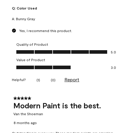
Q:
Color Used
A:
Bunny Gray
Yes, I recommend this product.
Quality of Product
Quality of Product, 5.0 out of 5
5.0
Value of Product
Value of Product, 3.0 out of 5
3.0
Report
Helpful?
(
1
)
(
0
)
5 out of 5 stars.
Modern Paint is the best.
Van the Shoeman
8 months ago