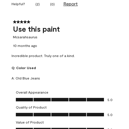
Report
Helpful?
(
2
)
(
0
)
5 out of 5 stars.
Use this paint
Mcsarahsaurus
10 months ago
Incredible product. Truly one of a kind.
Q:
Color Used
A:
Old Blue Jeans
Overall Appearance
Overall Appearance, 5.0 out of 5
5.0
Quality of Product
Quality of Product, 5.0 out of 5
5.0
Value of Product
Value of Product, 5.0 out of 5