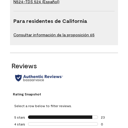
N524-TDS 524 (Español)
Para residentes de California
Consultar información de la proposición 65
Reviews
Rating Snapshot
Select a row below to filter reviews.
5 stars
stars
23
23 reviews with 5
4 stars
stars
0