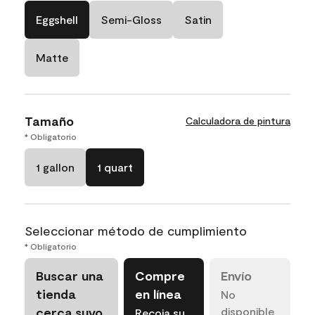
Eggshell
Semi-Gloss
Satin
Matte
Tamaño
Calculadora de pintura
* Obligatorio
1 gallon
1 quart
Seleccionar método de cumplimiento
* Obligatorio
Buscar una
Compre
Envío
tienda
en línea
No
cerca suyo
disponible
Recoja su