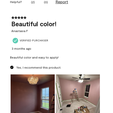
Report
Helpful?
(
2
)
(
0
)
5 out of 5 stars.
Beautiful color!
Anastasia F
VERIFIED PURCHASER
3 months ago
Beautiful color and easy to apply!
Yes, I recommend this product.