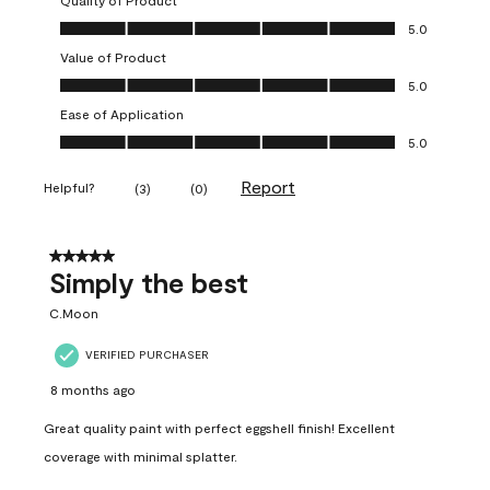
Quality of Product
Quality of Product, 5.0 out of 5
5.0
Value of Product
Value of Product, 5.0 out of 5
5.0
Ease of Application
Ease of Application, 5.0 out of 5
5.0
Report
Helpful?
(
3
)
(
0
)
5 out of 5 stars.
Simply the best
C.Moon
VERIFIED PURCHASER
8 months ago
Great quality paint with perfect eggshell finish! Excellent
coverage with minimal splatter.