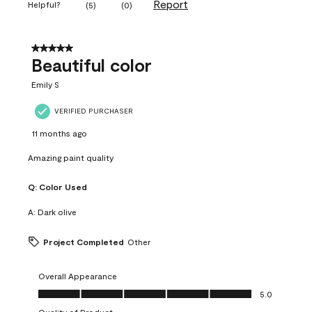
Report
Helpful?
(
5
)
(
0
)
5 out of 5 stars.
Beautiful color
Emily S
VERIFIED PURCHASER
11 months ago
Amazing paint quality
Q:
Color Used
A:
Dark olive
Project Completed
Other
Overall Appearance
Overall Appearance, 5.0 out of 5
5.0