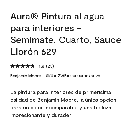
Aura® Pintura al agua
para interiores -
Semimate, Cuarto, Sauce
Llorón 629
4.8
(25)
Read
25
Benjamin Moore
SKU# ZWB100000001879025
Reviews.
Same
page
La pintura para interiores de primerísima
link.
calidad de Benjamin Moore, la única opción
para un color incomparable y una belleza
impresionante y durader