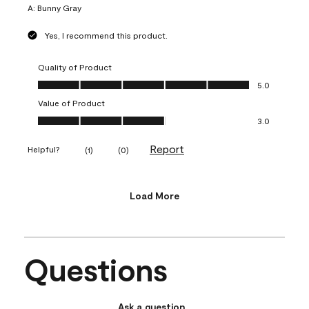
A:
Bunny Gray
Yes, I recommend this product.
Quality of Product
Quality of Product, 5.0 out of 5
5.0
Value of Product
Value of Product, 3.0 out of 5
3.0
Report
Helpful?
(
1
)
(
0
)
Load More
Questions
Ask a question