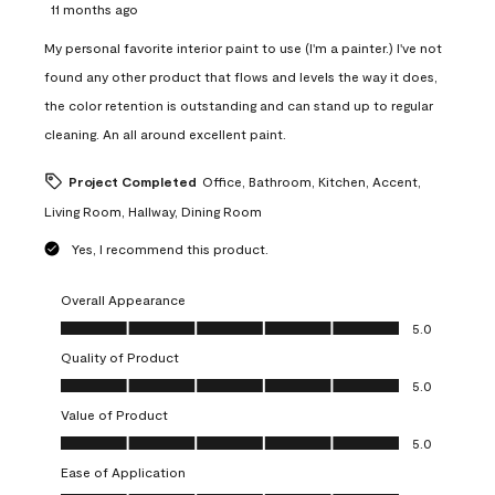
11 months ago
My personal favorite interior paint to use (I'm a painter.) I've not
found any other product that flows and levels the way it does,
the color retention is outstanding and can stand up to regular
cleaning. An all around excellent paint.
Project Completed
Office, Bathroom, Kitchen, Accent,
Living Room, Hallway, Dining Room
Yes, I recommend this product.
Overall Appearance
Overall Appearance, 5.0 out of 5
5.0
Quality of Product
Quality of Product, 5.0 out of 5
5.0
Value of Product
Value of Product, 5.0 out of 5
5.0
Ease of Application
Ease of Application, 5.0 out of 5