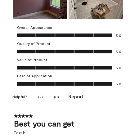
Overall Appearance
Overall Appearance, 5.0 out of 5
5.0
Quality of Product
Quality of Product, 5.0 out of 5
5.0
Value of Product
Value of Product, 5.0 out of 5
5.0
Ease of Application
Ease of Application, 5.0 out of 5
5.0
Report
Helpful?
(
2
)
(
0
)
5 out of 5 stars.
Best you can get
Tyler H