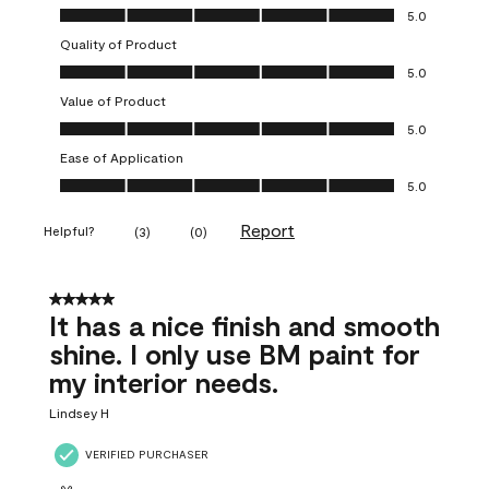
Overall Appearance, 5.0 out of 5
5.0
Quality of Product
Quality of Product, 5.0 out of 5
5.0
Value of Product
Value of Product, 5.0 out of 5
5.0
Ease of Application
Ease of Application, 5.0 out of 5
5.0
Report
Helpful?
(
3
)
(
0
)
5 out of 5 stars.
It has a nice finish and smooth
shine. I only use BM paint for
my interior needs.
Lindsey H
VERIFIED PURCHASER