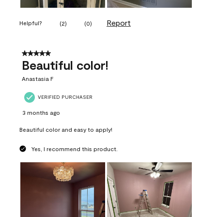
Report
Helpful?
(
2
)
(
0
)
5 out of 5 stars.
Beautiful color!
Anastasia F
VERIFIED PURCHASER
3 months ago
Beautiful color and easy to apply!
Yes, I recommend this product.