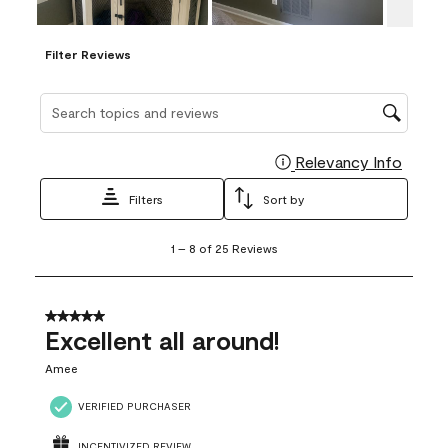
Filter Reviews
Search topics and reviews search region
Relevancy Info
Display
Filters
Sort by
1
1
–
8 of 25
Reviews
to
8
of
25
5 out of 5 stars.
Reviews
Excellent all around!
.
Amee
VERIFIED PURCHASER
INCENTIVIZED REVIEW