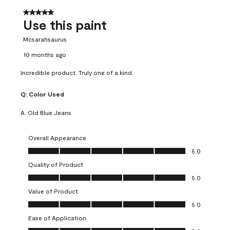
5 out of 5 stars.
Use this paint
Mcsarahsaurus
10 months ago
Incredible product. Truly one of a kind.
Q:
Color Used
A:
Old Blue Jeans
Overall Appearance
Overall Appearance, 5.0 out of 5
5.0
Quality of Product
Quality of Product, 5.0 out of 5
5.0
Value of Product
Value of Product, 5.0 out of 5
5.0
Ease of Application
Ease of Application, 5.0 out of 5