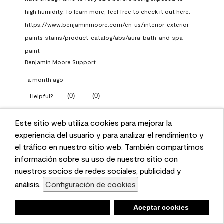
high humidity. To learn more, feel free to check it out here: 
https://www.benjaminmoore.com/en-us/interior-exterior-
paints-stains/product-catalog/abs/aura-bath-and-spa-
paint
Benjamin Moore Support
a month ago
(
0
)
(
0
)
Helpful?
Report
Este sitio web utiliza cookies para mejorar la
This website uses cookies to enhance user experience
experiencia del usuario y para analizar el rendimiento y
and to analyze performance and traffic on our website.
el tráfico en nuestro sitio web. También compartimos
Q: What Aura paint color
We also share information about your use of our site
información sobre su uso de nuestro sitio con
should I use in north facing
with our social media, advertising, and analytics
nuestros socios de redes sociales, publicidad y
entryway?
partners.
análisis.
Configuración de cookies
Cookie Settings
TKpppp
Negar
Deny
Aceptar cookies
Accept Cookies
a month ago