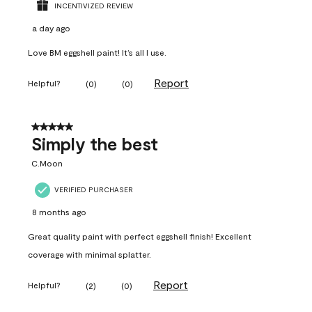
INCENTIVIZED REVIEW
a day ago
Love BM eggshell paint! It’s all I use.
Report
Helpful?
(
0
)
(
0
)
5 out of 5 stars.
Simply the best
C.Moon
VERIFIED PURCHASER
8 months ago
Great quality paint with perfect eggshell finish! Excellent
coverage with minimal splatter.
Report
Helpful?
(
2
)
(
0
)