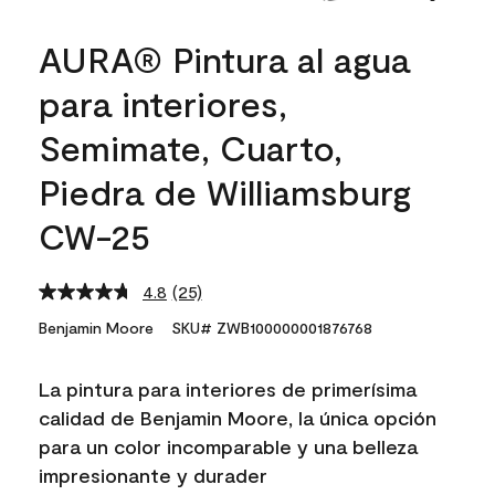
AURA® Pintura al agua
para interiores,
Semimate, Cuarto,
Piedra de Williamsburg
CW-25
4.8
(25)
Read
25
Benjamin Moore
SKU# ZWB100000001876768
Reviews.
Same
page
La pintura para interiores de primerísima
link.
calidad de Benjamin Moore, la única opción
para un color incomparable y una belleza
impresionante y durader