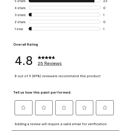
5 stars
stars
23
23 reviews with 5
4 stars
stars
0
0 reviews with 4 
3 stars
stars
1
1 review with 3 st
2 stars
stars
0
0 reviews with 2 
1 star
stars
1
1 review with 1 sta
Overall Rating
4.8
25 Reviews
8 out of 9 (89%) reviewers recommend this product
Tell us how this paint performed.
Select
Select
Select
Select
Select
to
to
to
to
to
Adding a review will require a valid email for verification
rate
rate
rate
rate
rate