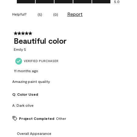
5.0
Report
Helpful?
(
5
)
(
0
)
5 out of 5 stars.
Beautiful color
Emily S
VERIFIED PURCHASER
11 months ago
Amazing paint quality
Q:
Color Used
A:
Dark olive
Project Completed
Other
Overall Appearance