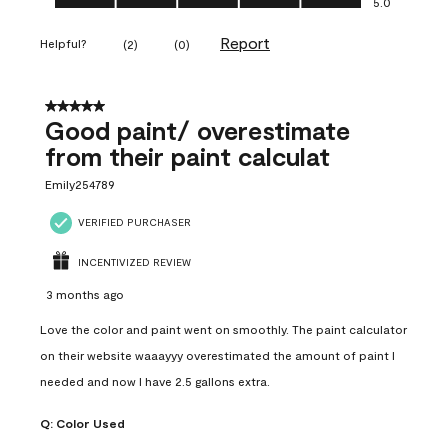
5.0
Report
Helpful?
(
2
)
(
0
)
5 out of 5 stars.
Good paint/ overestimate
from their paint calculat
Emily254789
VERIFIED PURCHASER
INCENTIVIZED REVIEW
3 months ago
Love the color and paint went on smoothly. The paint calculator
on their website waaayyy overestimated the amount of paint I
needed and now I have 2.5 gallons extra.
Q:
Color Used