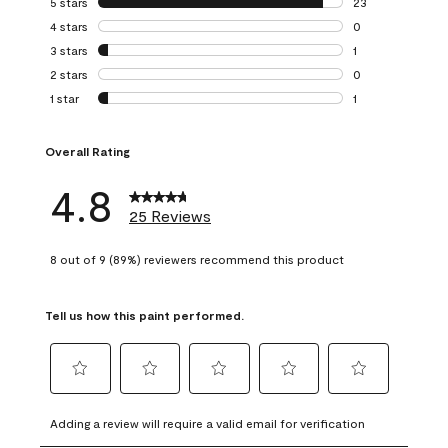
5 stars
stars
23
23 reviews with 5
4 stars
stars
0
0 reviews with 4 
3 stars
stars
1
1 review with 3 st
2 stars
stars
0
0 reviews with 2 
1 star
stars
1
1 review with 1 sta
Overall Rating
4.8
25 Reviews
8 out of 9 (89%) reviewers recommend this product
Tell us how this paint performed.
Select
Select
Select
Select
Select
to
to
to
to
to
Adding a review will require a valid email for verification
rate
rate
rate
rate
rate