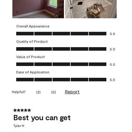
Overall Appearance
Overall Appearance, 5.0 out of 5
5.0
Quality of Product
Quality of Product, 5.0 out of 5
5.0
Value of Product
Value of Product, 5.0 out of 5
5.0
Ease of Application
Ease of Application, 5.0 out of 5
5.0
Report
Helpful?
(
2
)
(
0
)
5 out of 5 stars.
Best you can get
Tyler H