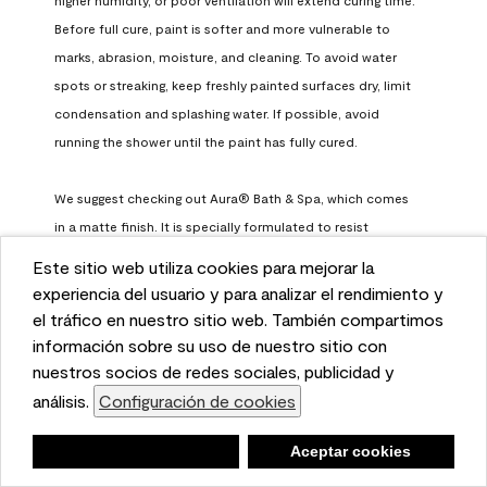
Before full cure, paint is softer and more vulnerable to 
marks, abrasion, moisture, and cleaning. To avoid water 
spots or streaking, keep freshly painted surfaces dry, limit 
condensation and splashing water. If possible, avoid 
running the shower until the paint has fully cured.

We suggest checking out Aura® Bath & Spa, which comes 
in a matte finish. It is specially formulated to resist 
surfactant leaching, which occurs when paint does not 
Este sitio web utiliza cookies para mejorar la
have enough time to fully cure before being exposed to 
This website uses cookies to enhance user experience
experiencia del usuario y para analizar el rendimiento y
high humidity. To learn more, feel free to check it out here: 
and to analyze performance and traffic on our website.
el tráfico en nuestro sitio web. También compartimos
https://www.benjaminmoore.com/en-us/interior-exterior-
We also share information about your use of our site
información sobre su uso de nuestro sitio con
paints-stains/product-catalog/abs/aura-bath-and-spa-
with our social media, advertising, and analytics
nuestros socios de redes sociales, publicidad y
paint
partners.
análisis.
Configuración de cookies
Cookie Settings
Benjamin Moore Support
Negar
Deny
Aceptar cookies
Accept Cookies
a month ago