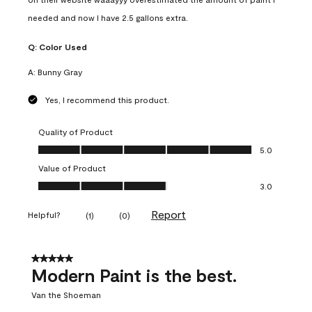
needed and now I have 2.5 gallons extra.
Q:
Color Used
A:
Bunny Gray
Yes, I recommend this product.
Quality of Product
Quality of Product, 5.0 out of 5
5.0
Value of Product
Value of Product, 3.0 out of 5
3.0
Report
Helpful?
(
1
)
(
0
)
5 out of 5 stars.
Modern Paint is the best.
Van the Shoeman