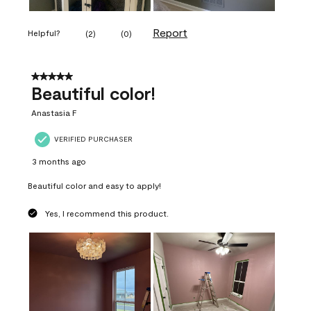
Report
Helpful?
(
2
)
(
0
)
5 out of 5 stars.
Beautiful color!
Anastasia F
VERIFIED PURCHASER
3 months ago
Beautiful color and easy to apply!
Yes, I recommend this product.