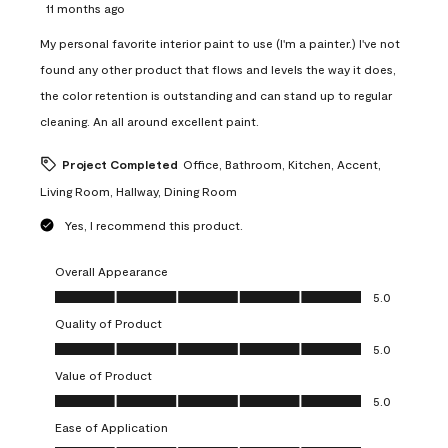
11 months ago
My personal favorite interior paint to use (I'm a painter.) I've not
found any other product that flows and levels the way it does,
the color retention is outstanding and can stand up to regular
cleaning. An all around excellent paint.
Project Completed
Office, Bathroom, Kitchen, Accent,
Living Room, Hallway, Dining Room
Yes, I recommend this product.
Overall Appearance
Overall Appearance, 5.0 out of 5
5.0
Quality of Product
Quality of Product, 5.0 out of 5
5.0
Value of Product
Value of Product, 5.0 out of 5
5.0
Ease of Application
Ease of Application, 5.0 out of 5