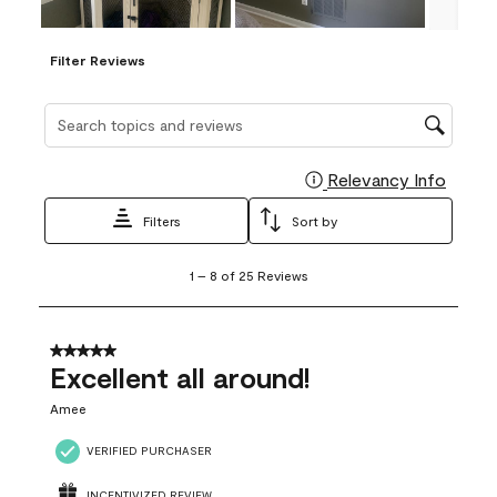
Filter Reviews
Search topics and reviews search region
Relevancy Info
Display
Filters
Sort by
1
1
–
8 of 25
Reviews
to
8
of
25
5 out of 5 stars.
Reviews
Excellent all around!
.
Amee
VERIFIED PURCHASER
INCENTIVIZED REVIEW