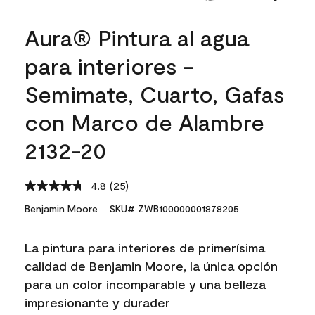
Aura® Pintura al agua
para interiores -
Semimate, Cuarto, Gafas
con Marco de Alambre
2132-20
4.8
(25)
Read
25
Benjamin Moore
SKU# ZWB100000001878205
Reviews.
Same
page
La pintura para interiores de primerísima
link.
calidad de Benjamin Moore, la única opción
para un color incomparable y una belleza
impresionante y durader