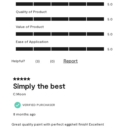
Overall Appearance, 5.0 out of 5
5.0
Quality of Product
Quality of Product, 5.0 out of 5
5.0
Value of Product
Value of Product, 5.0 out of 5
5.0
Ease of Application
Ease of Application, 5.0 out of 5
5.0
Report
Helpful?
(
3
)
(
0
)
5 out of 5 stars.
Simply the best
C.Moon
VERIFIED PURCHASER
8 months ago
Great quality paint with perfect eggshell finish! Excellent