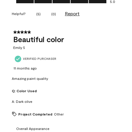
5.0
Report
Helpful?
(
5
)
(
0
)
5 out of 5 stars.
Beautiful color
Emily S
VERIFIED PURCHASER
11 months ago
Amazing paint quality
Q:
Color Used
A:
Dark olive
Project Completed
Other
Overall Appearance