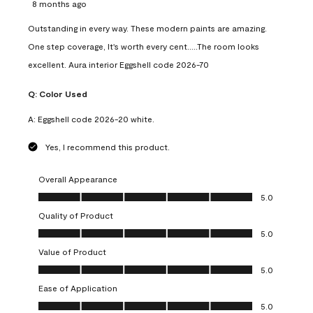
8 months ago
Outstanding in every way. These modern paints are amazing.
One step coverage, It's worth every cent.....The room looks
excellent. Aura interior Eggshell code 2026-70
Q:
Color Used
A:
Eggshell code 2026-20 white.
Yes, I recommend this product.
Overall Appearance
Overall Appearance, 5.0 out of 5
5.0
Quality of Product
Quality of Product, 5.0 out of 5
5.0
Value of Product
Value of Product, 5.0 out of 5
5.0
Ease of Application
Ease of Application, 5.0 out of 5
5.0