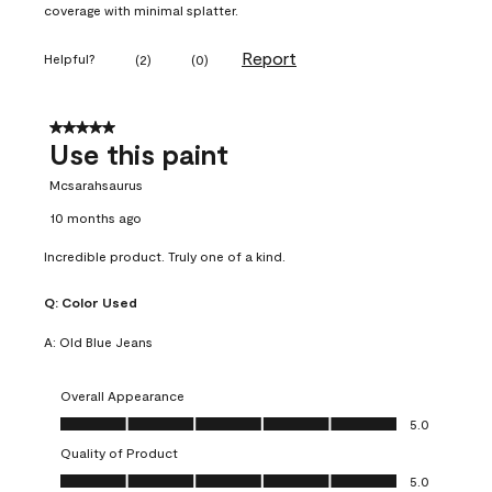
coverage with minimal splatter.
Report
Helpful?
(
2
)
(
0
)
5 out of 5 stars.
Use this paint
Mcsarahsaurus
10 months ago
Incredible product. Truly one of a kind.
Q:
Color Used
A:
Old Blue Jeans
Overall Appearance
Overall Appearance, 5.0 out of 5
5.0
Quality of Product
Quality of Product, 5.0 out of 5
5.0