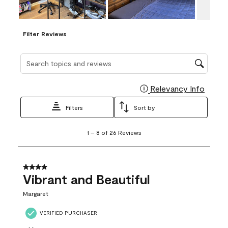
Filter Reviews
Search topics and reviews search region
Relevancy Info
Display
Filters
Sort by
1
1
–
8 of 26
Reviews
to
8
of
26
4 out of 5 stars.
Reviews
Vibrant and Beautiful
.
Margaret
VERIFIED PURCHASER