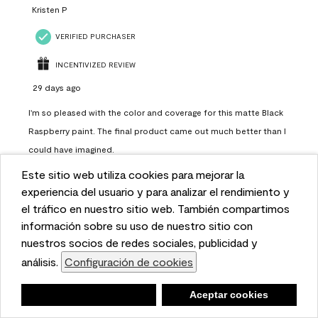
Kristen P
VERIFIED PURCHASER
INCENTIVIZED REVIEW
29 days ago
I'm so pleased with the color and coverage for this matte Black
Raspberry paint. The final product came out much better than I
could have imagined.
Este sitio web utiliza cookies para mejorar la
Q:
Color Used
This website uses cookies to enhance user experience
experiencia del usuario y para analizar el rendimiento y
A:
Black Raspberry
and to analyze performance and traffic on our website.
el tráfico en nuestro sitio web. También compartimos
We also share information about your use of our site
información sobre su uso de nuestro sitio con
Project Completed
Wall
with our social media, advertising, and analytics
nuestros socios de redes sociales, publicidad y
Yes, I recommend this product.
partners.
análisis.
Configuración de cookies
Cookie Settings
Negar
Deny
Aceptar cookies
Accept Cookies