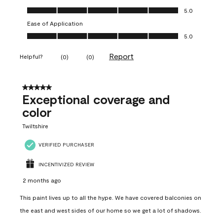
Value of Product, 5.0 out of 5
5.0
Ease of Application
Ease of Application, 5.0 out of 5
5.0
Report
Helpful?
(
0
)
(
0
)
5 out of 5 stars.
Exceptional coverage and
color
Twiltshire
VERIFIED PURCHASER
INCENTIVIZED REVIEW
2 months ago
This paint lives up to all the hype. We have covered balconies on
the east and west sides of our home so we get a lot of shadows.