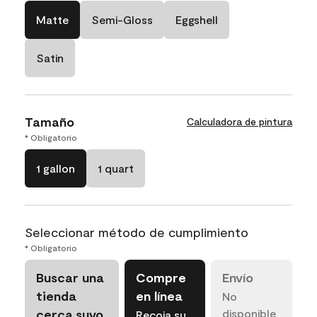
Matte
Semi-Gloss
Eggshell
Satin
Tamaño
Calculadora de pintura
* Obligatorio
1 gallon
1 quart
Seleccionar método de cumplimiento
* Obligatorio
Buscar una
Compre
Envío
tienda
en línea
No
cerca suyo
disponible
Recoja su