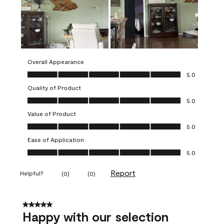
Overall Appearance
Overall Appearance, 5.0 out of 5
5.0
Quality of Product
Quality of Product, 5.0 out of 5
5.0
Value of Product
Value of Product, 5.0 out of 5
5.0
Ease of Application
Ease of Application, 5.0 out of 5
5.0
Report
Helpful?
(
0
)
(
0
)
5 out of 5 stars.
Happy with our selection