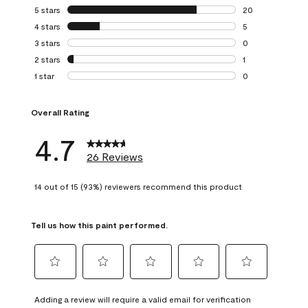
5 stars
stars
20
20 reviews with 5
4 stars
stars
5
5 reviews with 4 
3 stars
stars
0
0 reviews with 3 
2 stars
stars
1
1 review with 2 st
1 star
stars
0
0 reviews with 1 s
Overall Rating
4.7
26 Reviews
14 out of 15 (93%) reviewers recommend this product
Tell us how this paint performed.
Select
Select
Select
Select
Select
to
to
to
to
to
Adding a review will require a valid email for verification