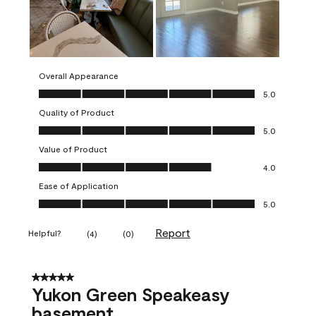
Overall Appearance
Overall Appearance, 5.0 out of 5
5.0
Quality of Product
Quality of Product, 5.0 out of 5
5.0
Value of Product
Value of Product, 4.0 out of 5
4.0
Ease of Application
Ease of Application, 5.0 out of 5
5.0
Report
Helpful?
(
4
)
(
0
)
5 out of 5 stars.
Yukon Green Speakeasy
basement