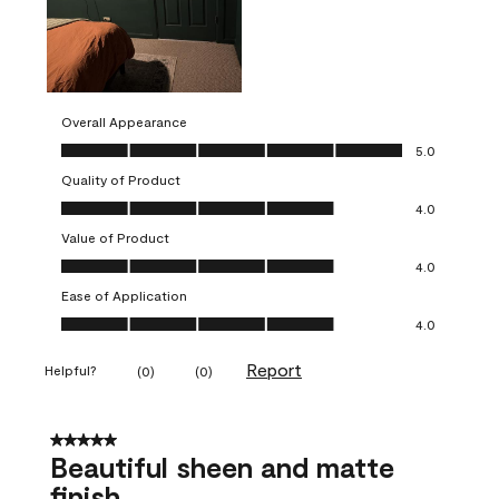
Overall Appearance
Overall Appearance, 5.0 out of 5
5.0
Quality of Product
Quality of Product, 4.0 out of 5
4.0
Value of Product
Value of Product, 4.0 out of 5
4.0
Ease of Application
Ease of Application, 4.0 out of 5
4.0
Report
Helpful?
(
0
)
(
0
)
5 out of 5 stars.
Beautiful sheen and matte
finish