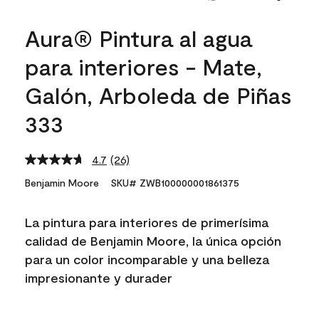
Aura® Pintura al agua
para interiores - Mate,
Galón, Arboleda de Piñas
333
4.7
(26)
Read
26
Benjamin Moore
SKU# ZWB100000001861375
Reviews.
Same
page
La pintura para interiores de primerísima
link.
calidad de Benjamin Moore, la única opción
para un color incomparable y una belleza
impresionante y durader