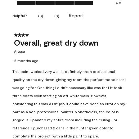
Ease of Application, 4.0 out of 5
4.0
Report
Helpful?
(
0
)
(
0
)
4 out of 5 stars.
Overall, great dry down
Alyssa
5 months ago
This paint worked very well. It definitely has a professional
quality on the dry down, giving my room the perfect moodiness I
was going for. One thing I didn’t necessary like was that it took
three coats even starting on off-white walls. However,
considering this was a DIY job it could have been an error on my
part as a non-professional painter. Nonetheless, the color is
gorgeous, I painted my entire room including the ceiling. For
reference, I purchased 2 cans in the hunter green color to
complete the project, with a little paint to spare.