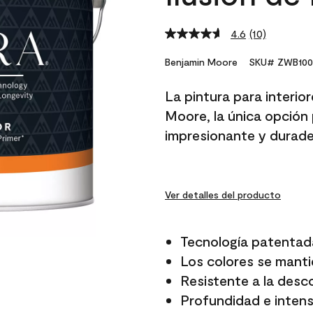
4.6
(10)
Read
10
Reviews.
Benjamin Moore
SKU# ZWB100
Same
page
La pintura para interio
link.
Moore, la única opción 
impresionante y durade
Ver detalles del producto
Tecnología patentad
Los colores se manti
Resistente a la desc
Profundidad e intensi