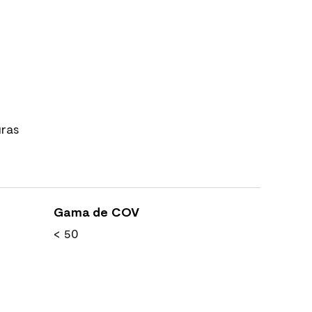
uras
Gama de COV
< 50