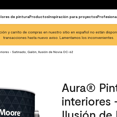
lores de pintura
Productos
Inspiración para proyectos
Profesiona
pción y carrito de compras en nuestro sitio en español no están disponib
transacciones hasta nuevo aviso. Lamentamos los inconvenientes.
eriores - Satinado, Galón, Ilusión de Novia OC-62
Aura® Pint
interiores
Ilusión d