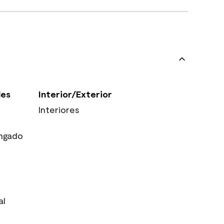
les
Interior/Exterior
Interiores
ngado
al