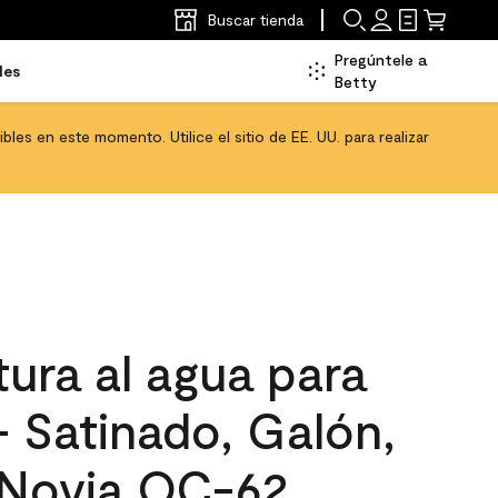
Buscar tienda
Pregúntele a
les
Betty
les en este momento. Utilice el sitio de EE. UU. para realizar
ura al agua para
 - Satinado, Galón,
e Novia OC-62