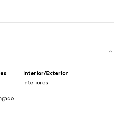
les
Interior/Exterior
Interiores
ngado