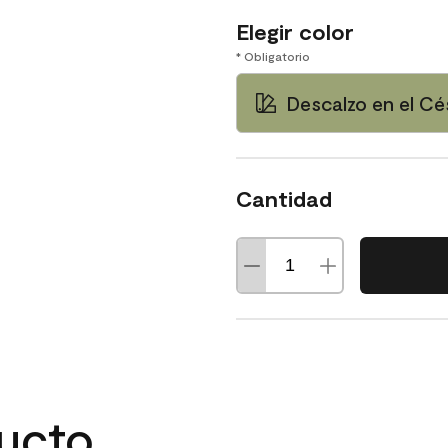
Elegir color
* Obligatorio
Descalzo en el C
Cantidad
ducto