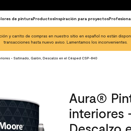
lores de pintura
Productos
Inspiración para proyectos
Profesiona
pción y carrito de compras en nuestro sitio en español no están disponib
transacciones hasta nuevo aviso. Lamentamos los inconvenientes.
teriores - Satinado, Galón, Descalzo en el Césped CSP-840
Aura® Pint
interiores
Descalzo 