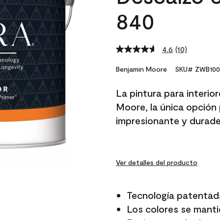
840
4.6
(10)
Read
10
Reviews.
Benjamin Moore
SKU# ZWB100
Same
page
La pintura para interio
link.
Moore, la única opción 
impresionante y durade
Ver detalles del producto
Tecnología patentad
Los colores se manti