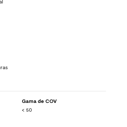
al
uras
Gama de COV
< 50