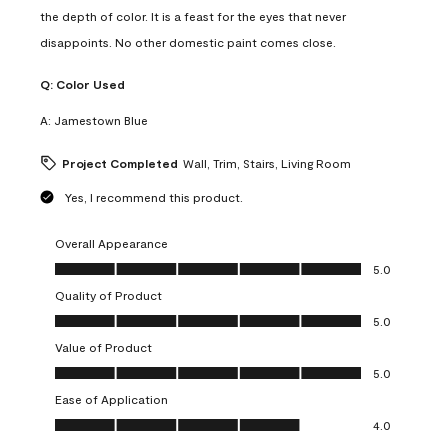
the depth of color. It is a feast for the eyes that never
disappoints. No other domestic paint comes close.
Q:
Color Used
A:
Jamestown Blue
Project Completed
Wall, Trim, Stairs, Living Room
Yes, I recommend this product.
Overall Appearance
Overall Appearance, 5.0 out of 5
5.0
Quality of Product
Quality of Product, 5.0 out of 5
5.0
Value of Product
Value of Product, 5.0 out of 5
5.0
Ease of Application
Ease of Application, 4.0 out of 5
4.0