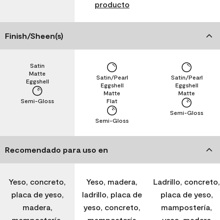
producto
Finish/Sheen(s)
Satin
Matte
Satin/Pearl
Satin/Pearl
Eggshell
Eggshell
Eggshell
Matte
Matte
Semi-Gloss
Flat
Semi-Gloss
Semi-Gloss
Recomendado para uso en
Yeso, concreto,
Yeso, madera,
Ladrillo, concreto,
placa de yeso,
ladrillo, placa de
placa de yeso,
madera,
yeso, concreto,
mampostería,
mampostería,
mampostería
yeso, madera