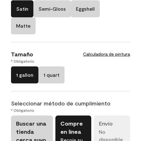
Satin
Semi-Gloss
Eggshell
Matte
Tamaño
Calculadora de pintura
* Obligatorio
1 gallon
1 quart
Seleccionar método de cumplimiento
* Obligatorio
Buscar una
Compre
Envío
tienda
en línea
No
cerca suyo
disponible
Recoja su