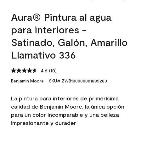
Aura® Pintura al agua
para interiores -
Satinado, Galón, Amarillo
Llamativo 336
4.6
(10)
Read
10
Benjamin Moore
SKU# ZWB100000001885283
Reviews.
Same
page
La pintura para interiores de primerísima
link.
calidad de Benjamin Moore, la única opción
para un color incomparable y una belleza
impresionante y durader