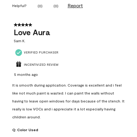
Report
Helpful?
(
0
)
(
0
)
5 out of 5 stars.
Love Aura
Sam K.
VERIFIED PURCHASER
INCENTIVIZED REVIEW
5 months ago
It is smooth during application. Coverage is excellent and i feel
like not much paint is wasted. I can paint the walls without
having to leave open windows for days because of the stench. It
really is low VOCs and i appreciate it a lot especially having
children around.
Q:
Color Used