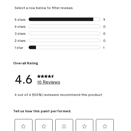
Select a row below to filter reviews.
5 stars
stars
9
9 reviews with 5 
4 stars
stars
0
0 reviews with 4 
3 stars
stars
0
0 reviews with 3 
2 stars
stars
0
0 reviews with 2 
1 star
stars
1
1 review with 1 sta
Overall Rating
4.6
10 Reviews
4 out of 4 (100%) reviewers recommend this product
Tell us how this paint performed.