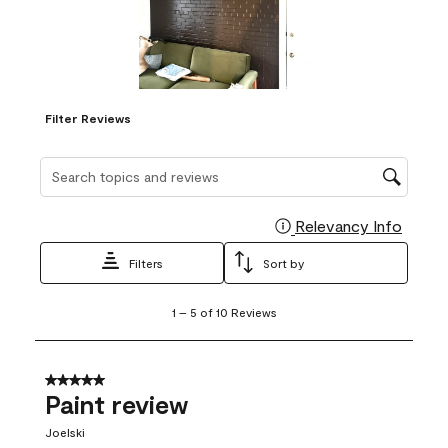
Filter Reviews
Search topics and reviews search region
Relevancy Info
Display
Filters
Sort by
1
1
–
5 of 10
Reviews
to
5
of
10
5 out of 5 stars.
Reviews
Paint review
.
Joelski