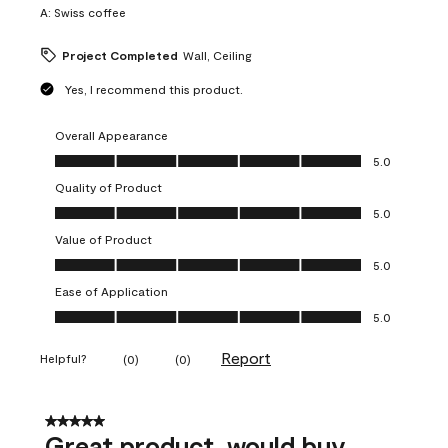
A:
Swiss coffee
Project Completed
Wall, Ceiling
Yes, I recommend this product.
Overall Appearance
Overall Appearance, 5.0 out of 5
5.0
Quality of Product
Quality of Product, 5.0 out of 5
5.0
Value of Product
Value of Product, 5.0 out of 5
5.0
Ease of Application
Ease of Application, 5.0 out of 5
5.0
Report
Helpful?
(
0
)
(
0
)
5 out of 5 stars.
Great product, would buy