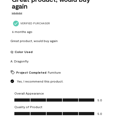
again
MMMM
VERIFIED PURCHASER
6 months ago
Great product, would buy again
Q:
Color Used
A:
Dragonfly
Project Completed
Furniture
Yes, I recommend this product.
Overall Appearance
Overall Appearance, 5.0 out of 5
5.0
Quality of Product
Quality of Product, 5.0 out of 5
5.0