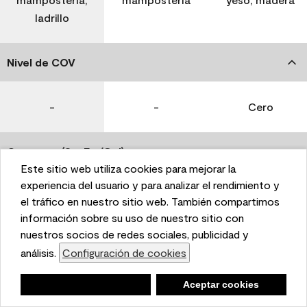
ladrillo
Nivel de COV
-
-
Cero
Coverage (Sq. Ft./Gal)
Este sitio web utiliza cookies para mejorar la
This website uses cookies to enhance user experience
experiencia del usuario y para analizar el rendimiento y
350-400
400-450
400-450
and to analyze performance and traffic on our website.
el tráfico en nuestro sitio web. También compartimos
We also share information about your use of our site
información sobre su uso de nuestro sitio con
with our social media, advertising, and analytics
nuestros socios de redes sociales, publicidad y
Tiempo de secado
partners.
análisis.
Configuración de cookies
Cookie Settings
1 hora
1 hora
1 hora
Negar
Deny
Aceptar cookies
Accept Cookies