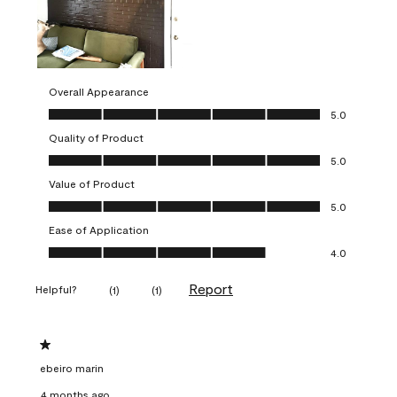
Overall Appearance
Overall Appearance, 5.0 out of 5
5.0
Quality of Product
Quality of Product, 5.0 out of 5
5.0
Value of Product
Value of Product, 5.0 out of 5
5.0
Ease of Application
Ease of Application, 4.0 out of 5
4.0
Report
Helpful?
(
1
)
(
1
)
1 out of 5 stars.
ebeiro marin
4 months ago