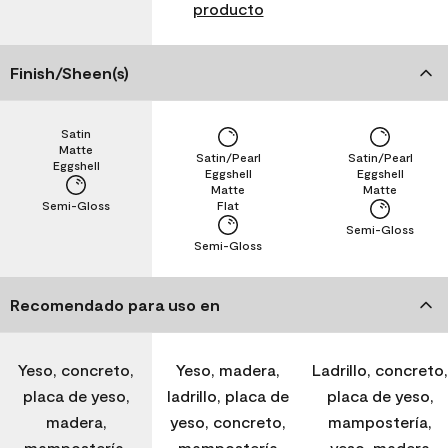
producto
Finish/Sheen(s)
Satin
Matte
Satin/Pearl
Satin/Pearl
Eggshell
Eggshell
Eggshell
Matte
Matte
Semi-Gloss
Flat
Semi-Gloss
Semi-Gloss
Recomendado para uso en
Yeso, concreto,
Yeso, madera,
Ladrillo, concreto,
placa de yeso,
ladrillo, placa de
placa de yeso,
madera,
yeso, concreto,
mampostería,
mampostería,
mampostería
yeso, madera