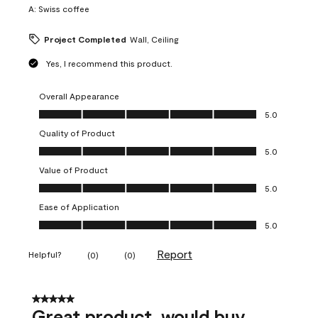
A:
Swiss coffee
Project Completed
Wall, Ceiling
Yes, I recommend this product.
Overall Appearance
Overall Appearance, 5.0 out of 5
5.0
Quality of Product
Quality of Product, 5.0 out of 5
5.0
Value of Product
Value of Product, 5.0 out of 5
5.0
Ease of Application
Ease of Application, 5.0 out of 5
5.0
Report
Helpful?
(
0
)
(
0
)
5 out of 5 stars.
Great product, would buy