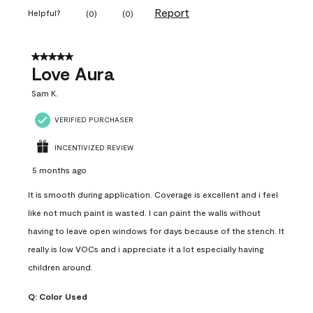
Report
Helpful?
(
0
)
(
0
)
5 out of 5 stars.
Love Aura
Sam K.
VERIFIED PURCHASER
INCENTIVIZED REVIEW
5 months ago
It is smooth during application. Coverage is excellent and i feel
like not much paint is wasted. I can paint the walls without
having to leave open windows for days because of the stench. It
really is low VOCs and i appreciate it a lot especially having
children around.
Q:
Color Used