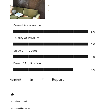
Overall Appearance
Overall Appearance, 5.0 out of 5
5.0
Quality of Product
Quality of Product, 5.0 out of 5
5.0
Value of Product
Value of Product, 5.0 out of 5
5.0
Ease of Application
Ease of Application, 4.0 out of 5
4.0
Report
Helpful?
(
1
)
(
1
)
1 out of 5 stars.
ebeiro marin
4 months ago