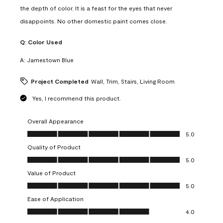
the depth of color. It is a feast for the eyes that never
disappoints. No other domestic paint comes close.
Q:
Color Used
A:
Jamestown Blue
Project Completed
Wall, Trim, Stairs, Living Room
Yes, I recommend this product.
Overall Appearance
Overall Appearance, 5.0 out of 5
5.0
Quality of Product
Quality of Product, 5.0 out of 5
5.0
Value of Product
Value of Product, 5.0 out of 5
5.0
Ease of Application
Ease of Application, 4.0 out of 5
4.0