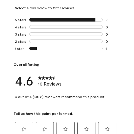
Select a row below to filter reviews.
5 stars
stars
9
9 reviews with 5 
4 stars
stars
0
0 reviews with 4 
3 stars
stars
0
0 reviews with 3 
2 stars
stars
0
0 reviews with 2 
1 star
stars
1
1 review with 1 sta
Overall Rating
4.6
10 Reviews
4 out of 4 (100%) reviewers recommend this product
Tell us how this paint performed.