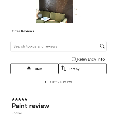
Filter Reviews
Search topics and reviews search region
Relevancy Info
Display
Filters
Sort by
1
1
–
5 of 10
Reviews
to
5
of
10
5 out of 5 stars.
Reviews
Paint review
.
Joelski