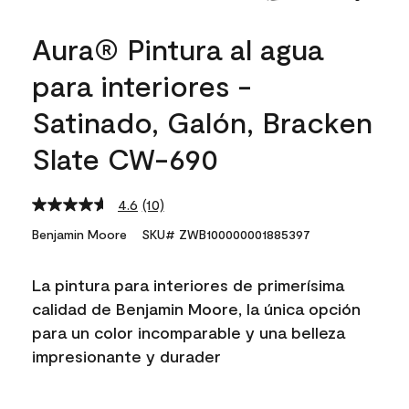
Aura® Pintura al agua
para interiores -
Satinado, Galón, Bracken
Slate CW-690
4.6
(10)
Read
10
Benjamin Moore
SKU# ZWB100000001885397
Reviews.
Same
page
La pintura para interiores de primerísima
link.
calidad de Benjamin Moore, la única opción
para un color incomparable y una belleza
impresionante y durader