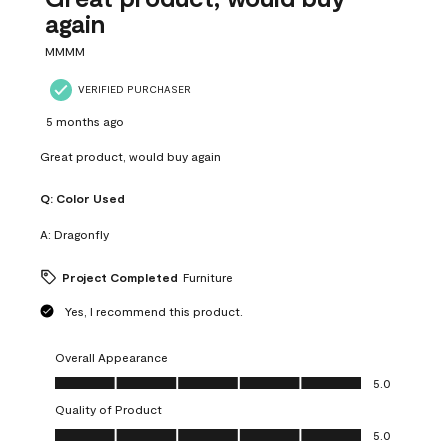
again
MMMM
VERIFIED PURCHASER
5 months ago
Great product, would buy again
Q:
Color Used
A:
Dragonfly
Project Completed
Furniture
Yes, I recommend this product.
Overall Appearance
Overall Appearance, 5.0 out of 5
5.0
Quality of Product
Quality of Product, 5.0 out of 5
5.0