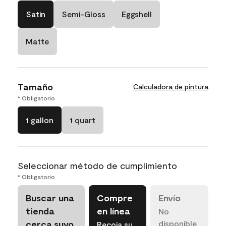
Satin
Semi-Gloss
Eggshell
Matte
Tamaño
Calculadora de pintura
* Obligatorio
1 gallon
1 quart
Seleccionar método de cumplimiento
* Obligatorio
Buscar una
Compre
Envío
tienda
en línea
No
cerca suyo
disponible
Recoja su