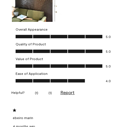
Overall Appearance
Overall Appearance, 5.0 out of 5
5.0
Quality of Product
Quality of Product, 5.0 out of 5
5.0
Value of Product
Value of Product, 5.0 out of 5
5.0
Ease of Application
Ease of Application, 4.0 out of 5
4.0
Report
Helpful?
(
1
)
(
1
)
1 out of 5 stars.
ebeiro marin
4 months ago