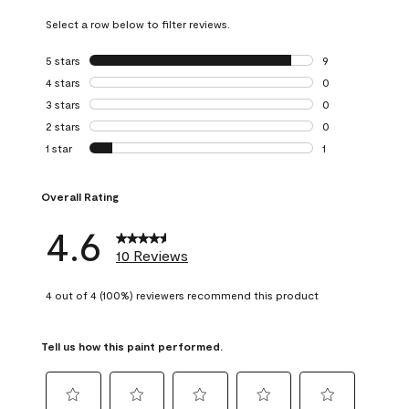
Select a row below to filter reviews.
5 stars
stars
9
9 reviews with 5 
4 stars
stars
0
0 reviews with 4 
3 stars
stars
0
0 reviews with 3 
2 stars
stars
0
0 reviews with 2 
1 star
stars
1
1 review with 1 sta
Overall Rating
4.6
10 Reviews
4 out of 4 (100%) reviewers recommend this product
Tell us how this paint performed.