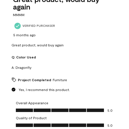
again
MMMM
VERIFIED PURCHASER
5 months ago
Great product, would buy again
Q:
Color Used
A:
Dragonfly
Project Completed
Furniture
Yes, I recommend this product.
Overall Appearance
Overall Appearance, 5.0 out of 5
5.0
Quality of Product
Quality of Product, 5.0 out of 5
5.0