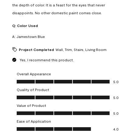
the depth of color. It is a feast for the eyes that never
disappoints. No other domestic paint comes close.
Q:
Color Used
A:
Jamestown Blue
Project Completed
Wall, Trim, Stairs, Living Room
Yes, I recommend this product.
Overall Appearance
Overall Appearance, 5.0 out of 5
5.0
Quality of Product
Quality of Product, 5.0 out of 5
5.0
Value of Product
Value of Product, 5.0 out of 5
5.0
Ease of Application
Ease of Application, 4.0 out of 5
4.0