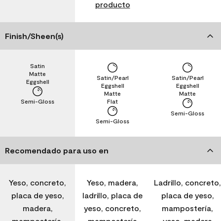
producto
Finish/Sheen(s)
Satin
Matte
Satin/Pearl
Satin/Pearl
Eggshell
Eggshell
Eggshell
Matte
Matte
Semi-Gloss
Flat
Semi-Gloss
Semi-Gloss
Recomendado para uso en
Yeso, concreto,
Yeso, madera,
Ladrillo, concreto,
placa de yeso,
ladrillo, placa de
placa de yeso,
madera,
yeso, concreto,
mampostería,
mampostería,
mampostería
yeso, madera