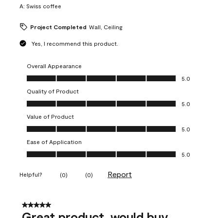
A:
Swiss coffee
Project Completed
Wall, Ceiling
Yes, I recommend this product.
Overall Appearance
Overall Appearance, 5.0 out of 5
5.0
Quality of Product
Quality of Product, 5.0 out of 5
5.0
Value of Product
Value of Product, 5.0 out of 5
5.0
Ease of Application
Ease of Application, 5.0 out of 5
5.0
Report
Helpful?
(
0
)
(
0
)
5 out of 5 stars.
Great product, would buy