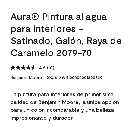
Aura® Pintura al agua
para interiores -
Satinado, Galón, Raya de
Caramelo 2079-70
4.6
(10)
Read
10
Benjamin Moore
SKU# ZWB100000001890329
Reviews.
Same
page
La pintura para interiores de primerísima
link.
calidad de Benjamin Moore, la única opción
para un color incomparable y una belleza
impresionante y durader