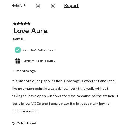
Report
Helpful?
(
0
)
(
0
)
5 out of 5 stars.
Love Aura
Sam K.
VERIFIED PURCHASER
INCENTIVIZED REVIEW
5 months ago
It is smooth during application. Coverage is excellent and i feel
like not much paint is wasted. I can paint the walls without
having to leave open windows for days because of the stench. It
really is low VOCs and i appreciate it a lot especially having
children around.
Q:
Color Used