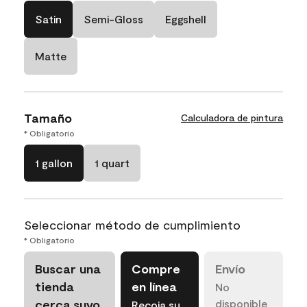
Satin
Semi-Gloss
Eggshell
Matte
Tamaño
Calculadora de pintura
* Obligatorio
1 gallon
1 quart
Seleccionar método de cumplimiento
* Obligatorio
Buscar una
Compre
Envío
tienda
en línea
No
cerca suyo
disponible
Recoja su