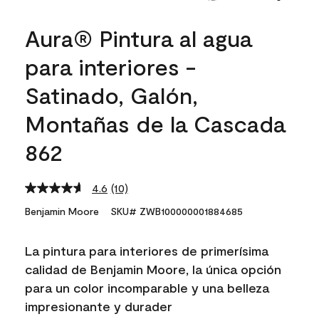
Aura® Pintura al agua
para interiores -
Satinado, Galón,
Montañas de la Cascada
862
4.6
(10)
Read
10
Benjamin Moore
SKU# ZWB100000001884685
Reviews.
Same
page
La pintura para interiores de primerísima
link.
calidad de Benjamin Moore, la única opción
para un color incomparable y una belleza
impresionante y durader