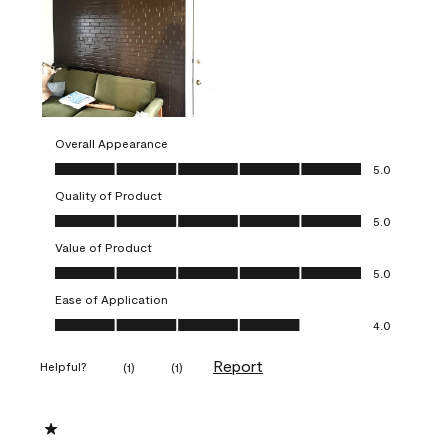
Overall Appearance
Overall Appearance, 5.0 out of 5
5.0
Quality of Product
Quality of Product, 5.0 out of 5
5.0
Value of Product
Value of Product, 5.0 out of 5
5.0
Ease of Application
Ease of Application, 4.0 out of 5
4.0
Report
Helpful?
(
1
)
(
1
)
1 out of 5 stars.