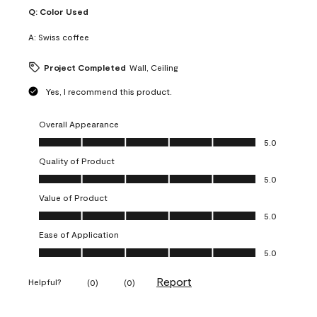
Q:
Color Used
A:
Swiss coffee
Project Completed
Wall, Ceiling
Yes, I recommend this product.
Overall Appearance
Overall Appearance, 5.0 out of 5
5.0
Quality of Product
Quality of Product, 5.0 out of 5
5.0
Value of Product
Value of Product, 5.0 out of 5
5.0
Ease of Application
Ease of Application, 5.0 out of 5
5.0
Report
Helpful?
(
0
)
(
0
)