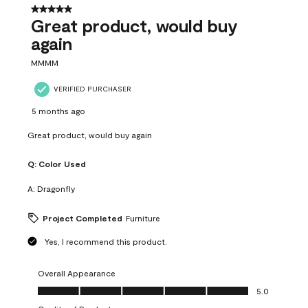
5 out of 5 stars.
Great product, would buy
again
MMMM
VERIFIED PURCHASER
5 months ago
Great product, would buy again
Q:
Color Used
A:
Dragonfly
Project Completed
Furniture
Yes, I recommend this product.
Overall Appearance
Overall Appearance, 5.0 out of 5
5.0