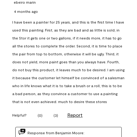
ebeiro marin
4 months ago
I have been a painter for 25 years, and this is the first time I have
used this painting. First, as they are bad and as little is sold, in
the Stor it gets one or two gallons, if it needs more, it has to go
all the stores to complete the order. Second, it is time to place
the pair from top to bottom, otherwise it will be ugly. Third, it
does not yield, more paint goes than you always have. Fourth,
do not buy this product, it leaves much to be desired. I am using
it because the customer let himself be convinced of a salesman
who in life knows what it is to take a brush or a roll, this is to be
a bad person, as they convince a customer to use a painting
that is not even achieved. much to desire these stores
Report
Helpful?
(
0
)
(
3
)
Response from Benjamin Moore: