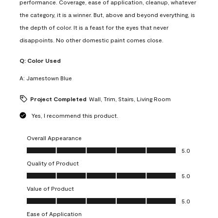
performance. Coverage, ease of application, cleanup, whatever
the category, it is a winner. But, above and beyond everything, is
the depth of color. It is a feast for the eyes that never
disappoints. No other domestic paint comes close.
Q:
Color Used
A:
Jamestown Blue
Project Completed
Wall, Trim, Stairs, Living Room
Yes, I recommend this product.
Overall Appearance
Overall Appearance, 5.0 out of 5
5.0
Quality of Product
Quality of Product, 5.0 out of 5
5.0
Value of Product
Value of Product, 5.0 out of 5
5.0
Ease of Application