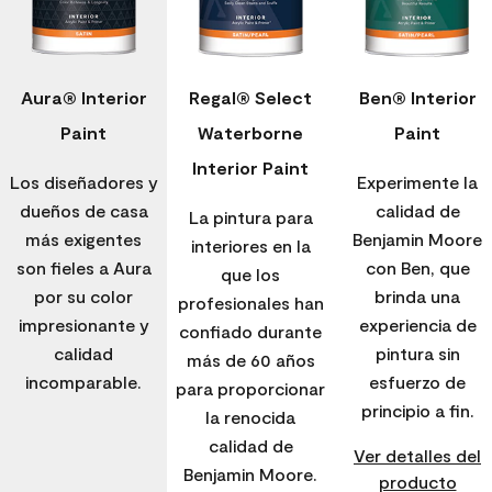
Aura® Interior
Regal® Select
Ben® Interior
Paint
Waterborne
Paint
Interior Paint
Los diseñadores y
Experimente la
dueños de casa
calidad de
La pintura para
más exigentes
Benjamin Moore
interiores en la
son fieles a Aura
con Ben, que
que los
por su color
brinda una
profesionales han
impresionante y
experiencia de
confiado durante
calidad
pintura sin
más de 60 años
incomparable.
esfuerzo de
para proporcionar
principio a fin.
la renocida
calidad de
Ver detalles del
Benjamin Moore.
producto