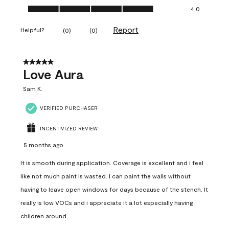
Ease of Application, 4.0 out of 5
4.0
Report
Helpful?
(
0
)
(
0
)
5 out of 5 stars.
Love Aura
Sam K.
VERIFIED PURCHASER
INCENTIVIZED REVIEW
5 months ago
It is smooth during application. Coverage is excellent and i feel
like not much paint is wasted. I can paint the walls without
having to leave open windows for days because of the stench. It
really is low VOCs and i appreciate it a lot especially having
children around.