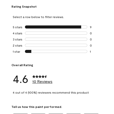
Rating Snapshot
Select a row below to filter reviews.
5 stars
stars
9
9 reviews with 5 
4 stars
stars
0
0 reviews with 4 
3 stars
stars
0
0 reviews with 3 
2 stars
stars
0
0 reviews with 2 
1 star
stars
1
1 review with 1 sta
Overall Rating
4.6
10 Reviews
4 out of 4 (100%) reviewers recommend this product
Tell us how this paint performed.