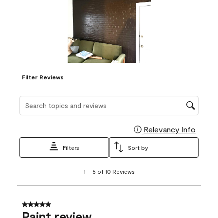
Filter Reviews
Search topics and reviews search region
Relevancy Info
Display
Filters
Sort by
1
1
–
5 of 10
Reviews
to
5
of
10
5 out of 5 stars.
Reviews
Paint review