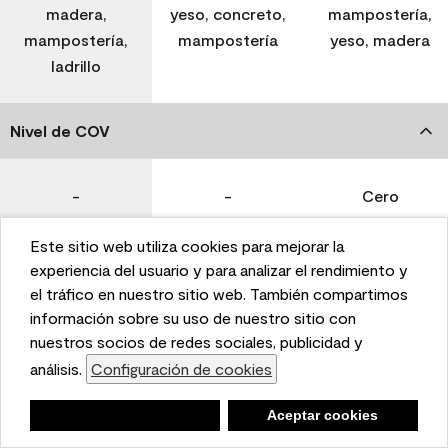
madera,
yeso, concreto,
mampostería,
mampostería,
mampostería
yeso, madera
ladrillo
Nivel de COV
-
-
Cero
Este sitio web utiliza cookies para mejorar la
Coverage (Sq. Ft./Gal)
This website uses cookies to enhance user experience
experiencia del usuario y para analizar el rendimiento y
and to analyze performance and traffic on our website.
el tráfico en nuestro sitio web. También compartimos
We also share information about your use of our site
información sobre su uso de nuestro sitio con
350-400
400-450
400-450
with our social media, advertising, and analytics
nuestros socios de redes sociales, publicidad y
partners.
análisis.
Configuración de cookies
Cookie Settings
Tiempo de secado
Negar
Deny
Aceptar cookies
Accept Cookies