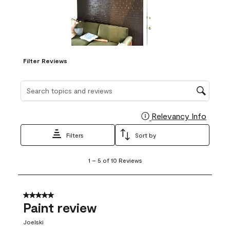
Filter Reviews
Search topics and reviews search region
Relevancy Info
Display
Filters
Sort by
1
1
–
5 of 10
Reviews
to
5
of
10
5 out of 5 stars.
Reviews
Paint review
.
Joelski