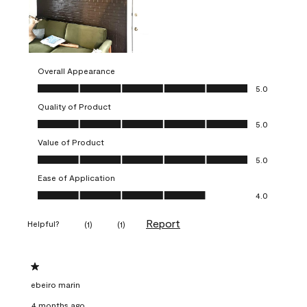
Overall Appearance
Overall Appearance, 5.0 out of 5
5.0
Quality of Product
Quality of Product, 5.0 out of 5
5.0
Value of Product
Value of Product, 5.0 out of 5
5.0
Ease of Application
Ease of Application, 4.0 out of 5
4.0
Report
Helpful?
(
1
)
(
1
)
1 out of 5 stars.
ebeiro marin
4 months ago