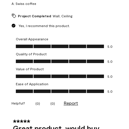
A:
Swiss coffee
Project Completed
Wall, Ceiling
Yes, I recommend this product.
Overall Appearance
Overall Appearance, 5.0 out of 5
5.0
Quality of Product
Quality of Product, 5.0 out of 5
5.0
Value of Product
Value of Product, 5.0 out of 5
5.0
Ease of Application
Ease of Application, 5.0 out of 5
5.0
Report
Helpful?
(
0
)
(
0
)
5 out of 5 stars.
Great product, would buy