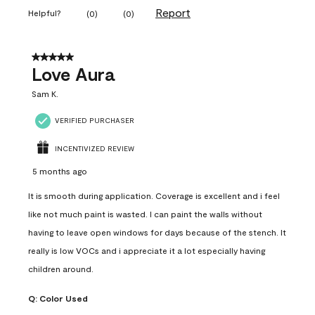
Report
Helpful?
(
0
)
(
0
)
5 out of 5 stars.
Love Aura
Sam K.
VERIFIED PURCHASER
INCENTIVIZED REVIEW
5 months ago
It is smooth during application. Coverage is excellent and i feel
like not much paint is wasted. I can paint the walls without
having to leave open windows for days because of the stench. It
really is low VOCs and i appreciate it a lot especially having
children around.
Q:
Color Used