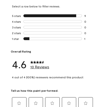
Select a row below to filter reviews.
5 stars
stars
9
9 reviews with 5 
4 stars
stars
0
0 reviews with 4 
3 stars
stars
0
0 reviews with 3 
2 stars
stars
0
0 reviews with 2 
1 star
stars
1
1 review with 1 sta
Overall Rating
4.6
10 Reviews
4 out of 4 (100%) reviewers recommend this product
Tell us how this paint performed.