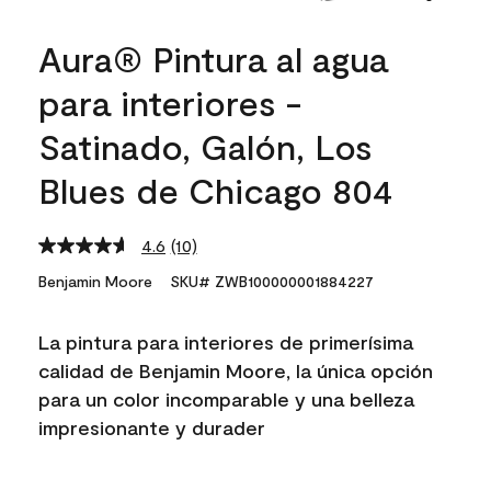
Aura® Pintura al agua
para interiores -
Satinado, Galón, Los
Blues de Chicago 804
4.6
(10)
Read
10
Benjamin Moore
SKU# ZWB100000001884227
Reviews.
Same
page
La pintura para interiores de primerísima
link.
calidad de Benjamin Moore, la única opción
para un color incomparable y una belleza
impresionante y durader