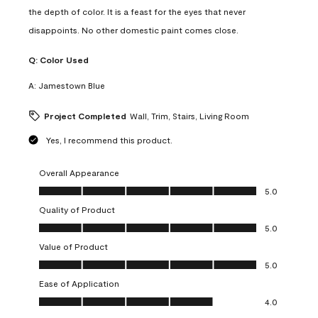
the depth of color. It is a feast for the eyes that never
disappoints. No other domestic paint comes close.
Q:
Color Used
A:
Jamestown Blue
Project Completed
Wall, Trim, Stairs, Living Room
Yes, I recommend this product.
Overall Appearance
Overall Appearance, 5.0 out of 5
5.0
Quality of Product
Quality of Product, 5.0 out of 5
5.0
Value of Product
Value of Product, 5.0 out of 5
5.0
Ease of Application
Ease of Application, 4.0 out of 5
4.0