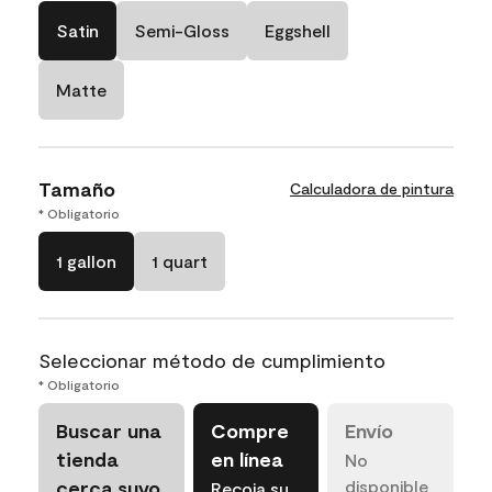
Satin
Semi-Gloss
Eggshell
Matte
Tamaño
Calculadora de pintura
* Obligatorio
1 gallon
1 quart
Seleccionar método de cumplimiento
* Obligatorio
Buscar una
Compre
Envío
tienda
en línea
No
cerca suyo
disponible
Recoja su