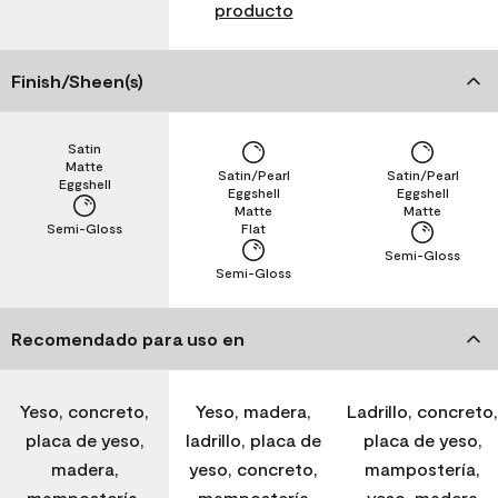
producto
Finish/Sheen(s)
Satin
Matte
Satin/Pearl
Satin/Pearl
Eggshell
Eggshell
Eggshell
Matte
Matte
Semi-Gloss
Flat
Semi-Gloss
Semi-Gloss
Recomendado para uso en
Yeso, concreto,
Yeso, madera,
Ladrillo, concreto,
placa de yeso,
ladrillo, placa de
placa de yeso,
madera,
yeso, concreto,
mampostería,
mampostería,
mampostería
yeso, madera