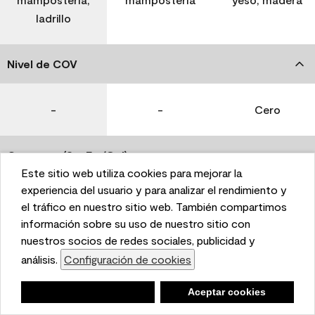
ladrillo
Nivel de COV
-
-
Cero
Coverage (Sq. Ft./Gal)
Este sitio web utiliza cookies para mejorar la
This website uses cookies to enhance user experience
experiencia del usuario y para analizar el rendimiento y
350-400
400-450
400-450
and to analyze performance and traffic on our website.
el tráfico en nuestro sitio web. También compartimos
We also share information about your use of our site
información sobre su uso de nuestro sitio con
with our social media, advertising, and analytics
nuestros socios de redes sociales, publicidad y
Tiempo de secado
partners.
análisis.
Configuración de cookies
Cookie Settings
1 hora
1 hora
1 hora
Negar
Deny
Aceptar cookies
Accept Cookies