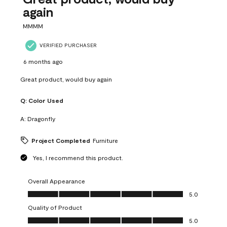
again
MMMM
VERIFIED PURCHASER
6 months ago
Great product, would buy again
Q:
Color Used
A:
Dragonfly
Project Completed
Furniture
Yes, I recommend this product.
Overall Appearance
Overall Appearance, 5.0 out of 5
5.0
Quality of Product
Quality of Product, 5.0 out of 5
5.0