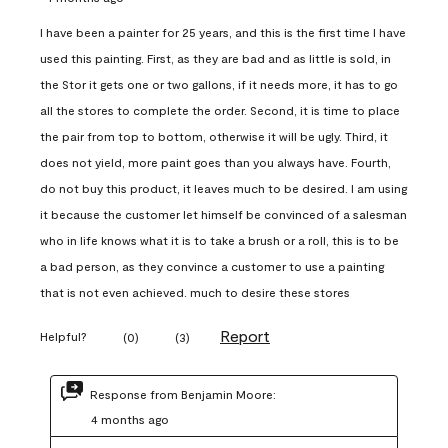
I have been a painter for 25 years, and this is the first time I have
used this painting. First, as they are bad and as little is sold, in
the Stor it gets one or two gallons, if it needs more, it has to go
all the stores to complete the order. Second, it is time to place
the pair from top to bottom, otherwise it will be ugly. Third, it
does not yield, more paint goes than you always have. Fourth,
do not buy this product, it leaves much to be desired. I am using
it because the customer let himself be convinced of a salesman
who in life knows what it is to take a brush or a roll, this is to be
a bad person, as they convince a customer to use a painting
that is not even achieved. much to desire these stores
Report
Helpful?
(
0
)
(
3
)
Response from Benjamin Moore:
4 months ago