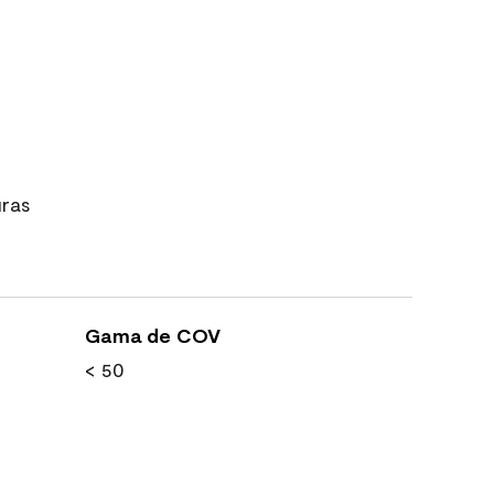
uras
Gama de COV
< 50