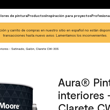
lores de pintura
Productos
Inspiración para proyectos
Profesiona
pción y carrito de compras en nuestro sitio en español no están disponib
transacciones hasta nuevo aviso. Lamentamos los inconvenientes.
eriores - Satinado, Galón, Clarete CW-305
Aura® Pint
interiores
Clarete C