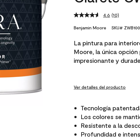
4.6
(10)
Read
10
Reviews.
Benjamin Moore
SKU# ZWB100
Same
page
La pintura para interio
link.
Moore, la única opción 
impresionante y durade
Ver detalles del producto
Tecnología patentad
Los colores se manti
Resistente a la desc
Profundidad e intensi