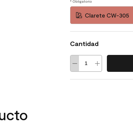
* Obligatorio
Clarete CW-305
Cantidad
ducto