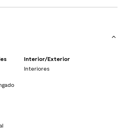
les
Interior/Exterior
Interiores
ngado
al