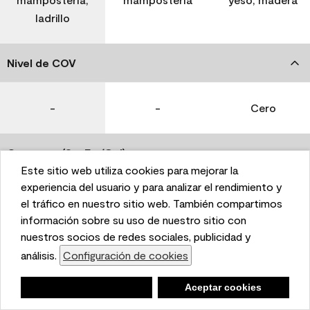
ladrillo
Nivel de COV
-
-
Cero
Coverage (Sq. Ft./Gal)
Este sitio web utiliza cookies para mejorar la
This website uses cookies to enhance user experience
experiencia del usuario y para analizar el rendimiento y
350-400
400-450
400-450
and to analyze performance and traffic on our website.
el tráfico en nuestro sitio web. También compartimos
We also share information about your use of our site
información sobre su uso de nuestro sitio con
with our social media, advertising, and analytics
nuestros socios de redes sociales, publicidad y
Tiempo de secado
partners.
análisis.
Configuración de cookies
Cookie Settings
1 hora
1 hora
1 hora
Negar
Deny
Aceptar cookies
Accept Cookies