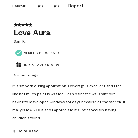
Report
Helpful?
(
0
)
(
0
)
5 out of 5 stars.
Love Aura
Sam K.
VERIFIED PURCHASER
INCENTIVIZED REVIEW
5 months ago
It is smooth during application. Coverage is excellent and i feel
like not much paint is wasted. I can paint the walls without
having to leave open windows for days because of the stench. It
really is low VOCs and i appreciate it a lot especially having
children around.
Q:
Color Used