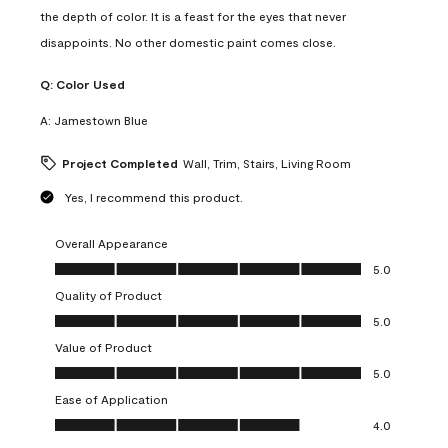
the depth of color. It is a feast for the eyes that never
disappoints. No other domestic paint comes close.
Q:
Color Used
A:
Jamestown Blue
Project Completed
Wall, Trim, Stairs, Living Room
Yes, I recommend this product.
Overall Appearance
Overall Appearance, 5.0 out of 5
5.0
Quality of Product
Quality of Product, 5.0 out of 5
5.0
Value of Product
Value of Product, 5.0 out of 5
5.0
Ease of Application
Ease of Application, 4.0 out of 5
4.0