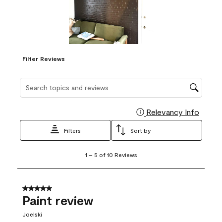
Filter Reviews
Search topics and reviews search region
Relevancy Info
Display
Filters
Sort by
1
1
–
5 of 10
Reviews
to
5
of
10
5 out of 5 stars.
Reviews
Paint review
.
Joelski