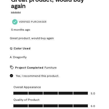
again
MMMM
VERIFIED PURCHASER
5 months ago
Great product, would buy again
Q:
Color Used
A:
Dragonfly
Project Completed
Furniture
Yes, I recommend this product.
Overall Appearance
Overall Appearance, 5.0 out of 5
5.0
Quality of Product
Quality of Product, 5.0 out of 5
5.0