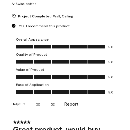
A:
Swiss coffee
Project Completed
Wall, Ceiling
Yes, I recommend this product.
Overall Appearance
Overall Appearance, 5.0 out of 5
5.0
Quality of Product
Quality of Product, 5.0 out of 5
5.0
Value of Product
Value of Product, 5.0 out of 5
5.0
Ease of Application
Ease of Application, 5.0 out of 5
5.0
Report
Helpful?
(
0
)
(
0
)
5 out of 5 stars.
Great product, would buy