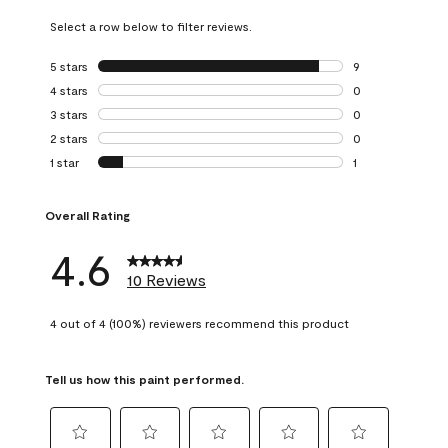
Select a row below to filter reviews.
5 stars
stars
9
9 reviews with 5 
4 stars
stars
0
0 reviews with 4 
3 stars
stars
0
0 reviews with 3 
2 stars
stars
0
0 reviews with 2 
1 star
stars
1
1 review with 1 sta
Overall Rating
4.6
10 Reviews
4 out of 4 (100%) reviewers recommend this product
Tell us how this paint performed.