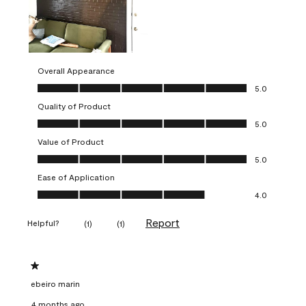
Overall Appearance
Overall Appearance, 5.0 out of 5
5.0
Quality of Product
Quality of Product, 5.0 out of 5
5.0
Value of Product
Value of Product, 5.0 out of 5
5.0
Ease of Application
Ease of Application, 4.0 out of 5
4.0
Report
Helpful?
(
1
)
(
1
)
1 out of 5 stars.
ebeiro marin
4 months ago