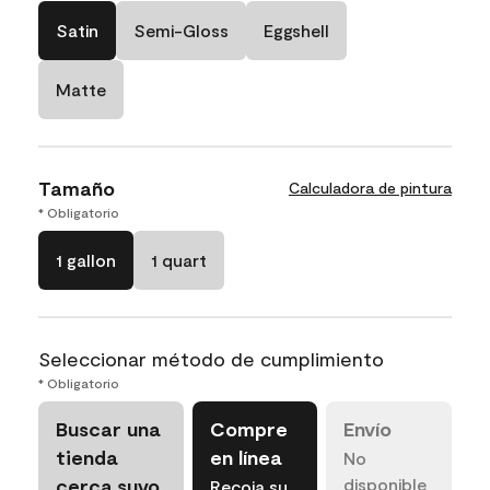
Satin
Semi-Gloss
Eggshell
Matte
Tamaño
Calculadora de pintura
* Obligatorio
1 gallon
1 quart
Seleccionar método de cumplimiento
* Obligatorio
Buscar una
Compre
Envío
tienda
en línea
No
cerca suyo
disponible
Recoja su