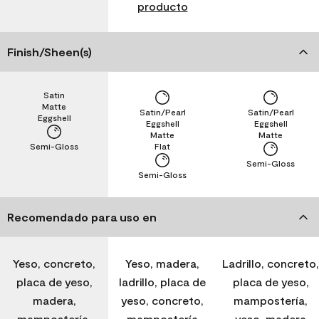
producto
Finish/Sheen(s)
Satin
Matte
Satin/Pearl
Satin/Pearl
Eggshell
Eggshell
Eggshell
Matte
Matte
Semi-Gloss
Flat
Semi-Gloss
Semi-Gloss
Recomendado para uso en
Yeso, concreto,
Yeso, madera,
Ladrillo, concreto,
placa de yeso,
ladrillo, placa de
placa de yeso,
madera,
yeso, concreto,
mampostería,
mampostería,
mampostería
yeso, madera