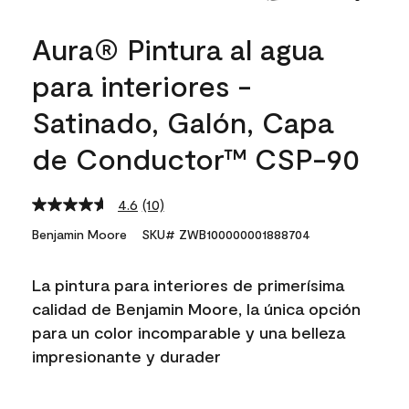
Aura® Pintura al agua
para interiores -
Satinado, Galón, Capa
de Conductor™ CSP-90
4.6
(10)
Read
10
Benjamin Moore
SKU# ZWB100000001888704
Reviews.
Same
page
La pintura para interiores de primerísima
link.
calidad de Benjamin Moore, la única opción
para un color incomparable y una belleza
impresionante y durader