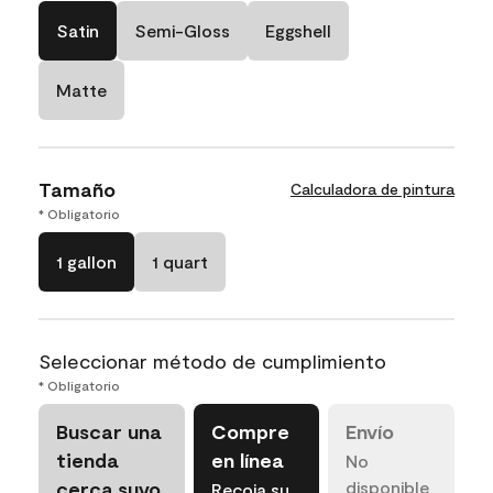
Satin
Semi-Gloss
Eggshell
Matte
Tamaño
Calculadora de pintura
* Obligatorio
1 gallon
1 quart
Seleccionar método de cumplimiento
* Obligatorio
Buscar una
Compre
Envío
tienda
en línea
No
cerca suyo
disponible
Recoja su