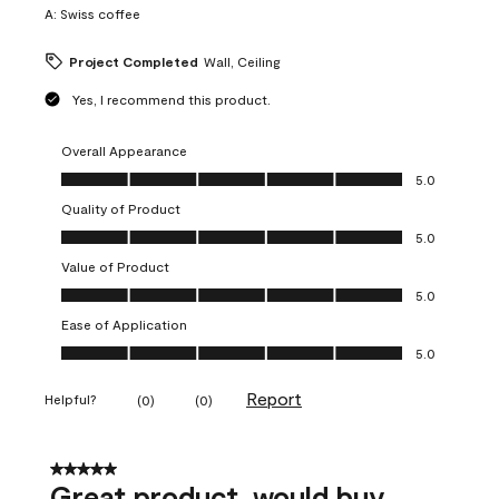
A:
Swiss coffee
Project Completed
Wall, Ceiling
Yes, I recommend this product.
Overall Appearance
Overall Appearance, 5.0 out of 5
5.0
Quality of Product
Quality of Product, 5.0 out of 5
5.0
Value of Product
Value of Product, 5.0 out of 5
5.0
Ease of Application
Ease of Application, 5.0 out of 5
5.0
Report
Helpful?
(
0
)
(
0
)
5 out of 5 stars.
Great product, would buy