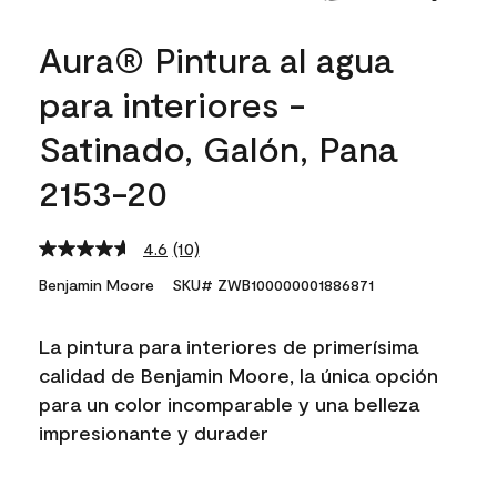
Aura® Pintura al agua
para interiores -
Satinado, Galón, Pana
2153-20
4.6
(10)
Read
10
Benjamin Moore
SKU# ZWB100000001886871
Reviews.
Same
page
La pintura para interiores de primerísima
link.
calidad de Benjamin Moore, la única opción
para un color incomparable y una belleza
impresionante y durader