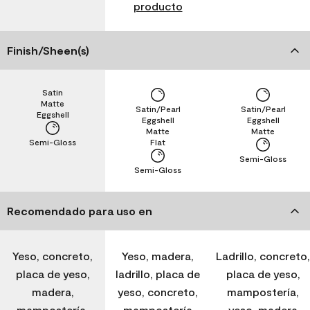
producto
Finish/Sheen(s)
Satin
Matte
Satin/Pearl
Satin/Pearl
Eggshell
Eggshell
Eggshell
Matte
Matte
Semi-Gloss
Flat
Semi-Gloss
Semi-Gloss
Recomendado para uso en
Yeso, concreto,
Yeso, madera,
Ladrillo, concreto,
placa de yeso,
ladrillo, placa de
placa de yeso,
madera,
yeso, concreto,
mampostería,
mampostería,
mampostería
yeso, madera