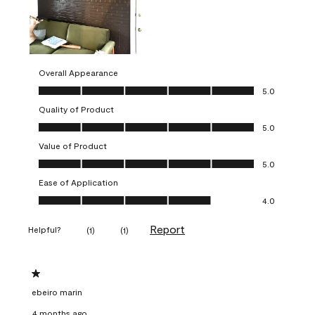
Overall Appearance
Overall Appearance, 5.0 out of 5
5.0
Quality of Product
Quality of Product, 5.0 out of 5
5.0
Value of Product
Value of Product, 5.0 out of 5
5.0
Ease of Application
Ease of Application, 4.0 out of 5
4.0
Report
Helpful?
(
1
)
(
1
)
1 out of 5 stars.
ebeiro marin
4 months ago