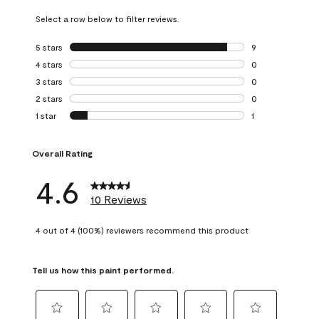
Select a row below to filter reviews.
5 stars
stars
9
9 reviews with 5 
4 stars
stars
0
0 reviews with 4 
3 stars
stars
0
0 reviews with 3 
2 stars
stars
0
0 reviews with 2 
1 star
stars
1
1 review with 1 sta
Overall Rating
4.6
10 Reviews
4 out of 4 (100%) reviewers recommend this product
Tell us how this paint performed.