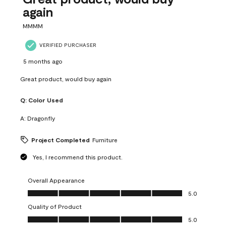
again
MMMM
VERIFIED PURCHASER
5 months ago
Great product, would buy again
Q:
Color Used
A:
Dragonfly
Project Completed
Furniture
Yes, I recommend this product.
Overall Appearance
Overall Appearance, 5.0 out of 5
5.0
Quality of Product
Quality of Product, 5.0 out of 5
5.0