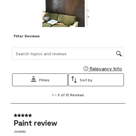
Filter Reviews
Search topics and reviews search region
Relevancy Info
Display
Filters
Sort by
1
1
–
5 of 10
Reviews
to
5
of
10
5 out of 5 stars.
Reviews
Paint review
.
Joelski