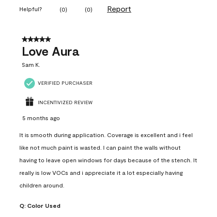
Report
Helpful?
(
0
)
(
0
)
5 out of 5 stars.
Love Aura
Sam K.
VERIFIED PURCHASER
INCENTIVIZED REVIEW
5 months ago
It is smooth during application. Coverage is excellent and i feel
like not much paint is wasted. I can paint the walls without
having to leave open windows for days because of the stench. It
really is low VOCs and i appreciate it a lot especially having
children around.
Q:
Color Used