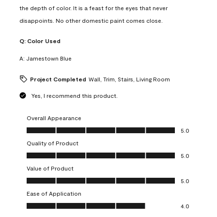
the depth of color. It is a feast for the eyes that never
disappoints. No other domestic paint comes close.
Q:
Color Used
A:
Jamestown Blue
Project Completed
Wall, Trim, Stairs, Living Room
Yes, I recommend this product.
Overall Appearance
Overall Appearance, 5.0 out of 5
5.0
Quality of Product
Quality of Product, 5.0 out of 5
5.0
Value of Product
Value of Product, 5.0 out of 5
5.0
Ease of Application
Ease of Application, 4.0 out of 5
4.0