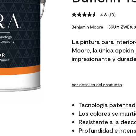
4.6
(10)
Read
10
Reviews.
Benjamin Moore
SKU# ZWB100
Same
page
La pintura para interio
link.
Moore, la única opción 
impresionante y durade
Ver detalles del producto
Tecnología patentad
Los colores se manti
Resistente a la desc
Profundidad e intensi