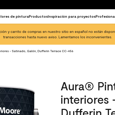
lores de pintura
Productos
Inspiración para proyectos
Profesiona
pción y carrito de compras en nuestro sitio en español no están disponib
transacciones hasta nuevo aviso. Lamentamos los inconvenientes.
eriores - Satinado, Galón, Dufferin Terrace CC-456
Aura® Pint
interiores
Dufferin 