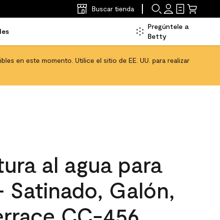
Buscar tienda
Pregúntele a
les
Betty
les en este momento. Utilice el sitio de EE. UU. para realizar
ura al agua para
 - Satinado, Galón,
Terrace CC-456