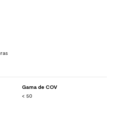
uras
Gama de COV
< 50