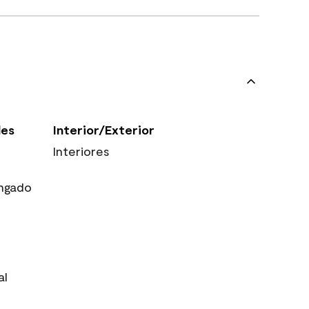
les
Interior/Exterior
Interiores
ngado
al