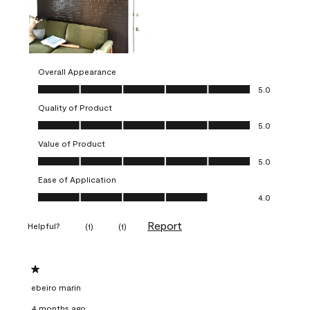
Overall Appearance
Overall Appearance, 5.0 out of 5
5.0
Quality of Product
Quality of Product, 5.0 out of 5
5.0
Value of Product
Value of Product, 5.0 out of 5
5.0
Ease of Application
Ease of Application, 4.0 out of 5
4.0
Report
Helpful?
(
1
)
(
1
)
1 out of 5 stars.
ebeiro marin
4 months ago