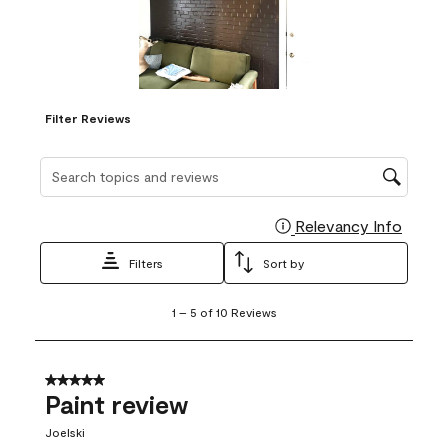
Filter Reviews
Search topics and reviews search region
Relevancy Info
Display
Filters
Sort by
1
1
–
5 of 10
Reviews
to
5
of
10
5 out of 5 stars.
Reviews
Paint review
.
Joelski