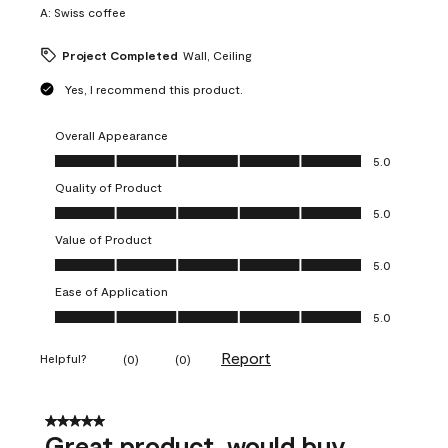
A:
Swiss coffee
Project Completed
Wall, Ceiling
Yes, I recommend this product.
Overall Appearance
Overall Appearance, 5.0 out of 5
5.0
Quality of Product
Quality of Product, 5.0 out of 5
5.0
Value of Product
Value of Product, 5.0 out of 5
5.0
Ease of Application
Ease of Application, 5.0 out of 5
5.0
Report
Helpful?
(
0
)
(
0
)
5 out of 5 stars.
Great product, would buy