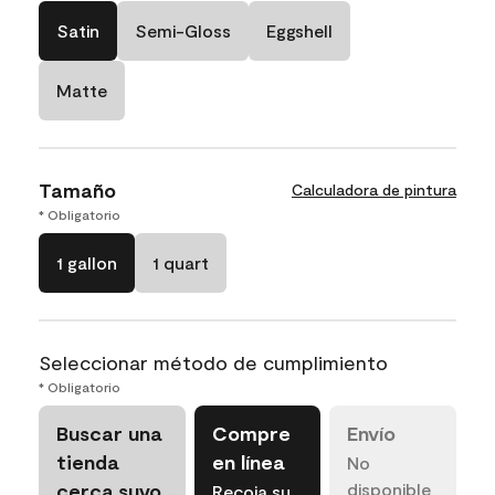
Satin
Semi-Gloss
Eggshell
Matte
Tamaño
Calculadora de pintura
* Obligatorio
1 gallon
1 quart
Seleccionar método de cumplimiento
* Obligatorio
Buscar una
Compre
Envío
tienda
en línea
No
cerca suyo
disponible
Recoja su