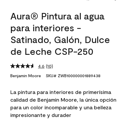
Aura® Pintura al agua
para interiores -
Satinado, Galón, Dulce
de Leche CSP-250
4.6
(10)
Read
10
Benjamin Moore
SKU# ZWB100000001889438
Reviews.
Same
page
La pintura para interiores de primerísima
link.
calidad de Benjamin Moore, la única opción
para un color incomparable y una belleza
impresionante y durader