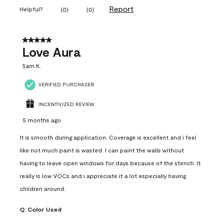
Report
Helpful?
(
0
)
(
0
)
5 out of 5 stars.
Love Aura
Sam K.
VERIFIED PURCHASER
INCENTIVIZED REVIEW
5 months ago
It is smooth during application. Coverage is excellent and i feel
like not much paint is wasted. I can paint the walls without
having to leave open windows for days because of the stench. It
really is low VOCs and i appreciate it a lot especially having
children around.
Q:
Color Used