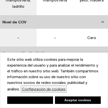
ladrillo
Nivel de COV
-
-
Cero
Coverage (Sq. Ft./Gal)
Este sitio web utiliza cookies para mejorar la
This website uses cookies to enhance user experience
experiencia del usuario y para analizar el rendimiento y
350-400
400-450
400-450
and to analyze performance and traffic on our website.
el tráfico en nuestro sitio web. También compartimos
We also share information about your use of our site
información sobre su uso de nuestro sitio con
with our social media, advertising, and analytics
nuestros socios de redes sociales, publicidad y
Tiempo de secado
partners.
análisis.
Configuración de cookies
Cookie Settings
1 hora
1 hora
1 hora
Negar
Deny
Aceptar cookies
Accept Cookies