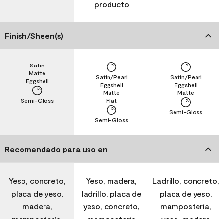
producto
Finish/Sheen(s)
Satin
Matte
Satin/Pearl
Satin/Pearl
Eggshell
Eggshell
Eggshell
Matte
Matte
Semi-Gloss
Flat
Semi-Gloss
Semi-Gloss
Recomendado para uso en
Yeso, concreto,
Yeso, madera,
Ladrillo, concreto,
placa de yeso,
ladrillo, placa de
placa de yeso,
madera,
yeso, concreto,
mampostería,
mampostería,
mampostería
yeso, madera