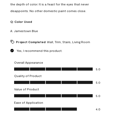
the depth of color. It is a feast for the eyes that never
disappoints. No other domestic paint comes close.
Q:
Color Used
A:
Jamestown Blue
Project Completed
Wall, Trim, Stairs, Living Room
Yes, I recommend this product.
Overall Appearance
Overall Appearance, 5.0 out of 5
5.0
Quality of Product
Quality of Product, 5.0 out of 5
5.0
Value of Product
Value of Product, 5.0 out of 5
5.0
Ease of Application
Ease of Application, 4.0 out of 5
4.0