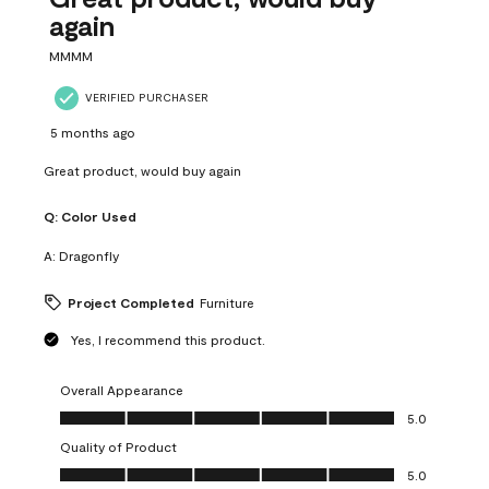
again
MMMM
VERIFIED PURCHASER
5 months ago
Great product, would buy again
Q:
Color Used
A:
Dragonfly
Project Completed
Furniture
Yes, I recommend this product.
Overall Appearance
Overall Appearance, 5.0 out of 5
5.0
Quality of Product
Quality of Product, 5.0 out of 5
5.0