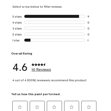
Select a row below to filter reviews.
5 stars
stars
9
9 reviews with 5 
4 stars
stars
0
0 reviews with 4 
3 stars
stars
0
0 reviews with 3 
2 stars
stars
0
0 reviews with 2 
1 star
stars
1
1 review with 1 sta
Overall Rating
4.6
10 Reviews
4 out of 4 (100%) reviewers recommend this product
Tell us how this paint performed.