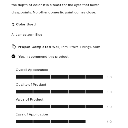
the depth of color. It is a feast for the eyes that never
disappoints. No other domestic paint comes close.
Q:
Color Used
A:
Jamestown Blue
Project Completed
Wall, Trim, Stairs, Living Room
Yes, I recommend this product.
Overall Appearance
Overall Appearance, 5.0 out of 5
5.0
Quality of Product
Quality of Product, 5.0 out of 5
5.0
Value of Product
Value of Product, 5.0 out of 5
5.0
Ease of Application
Ease of Application, 4.0 out of 5
4.0