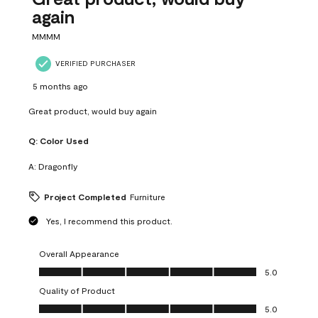
again
MMMM
VERIFIED PURCHASER
5 months ago
Great product, would buy again
Q:
Color Used
A:
Dragonfly
Project Completed
Furniture
Yes, I recommend this product.
Overall Appearance
Overall Appearance, 5.0 out of 5
5.0
Quality of Product
Quality of Product, 5.0 out of 5
5.0