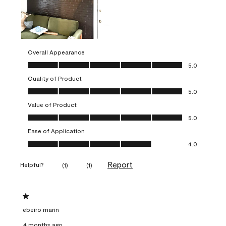
Overall Appearance
Overall Appearance, 5.0 out of 5
5.0
Quality of Product
Quality of Product, 5.0 out of 5
5.0
Value of Product
Value of Product, 5.0 out of 5
5.0
Ease of Application
Ease of Application, 4.0 out of 5
4.0
Report
Helpful?
(
1
)
(
1
)
1 out of 5 stars.
ebeiro marin
4 months ago