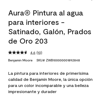
Aura® Pintura al agua
para interiores -
Satinado, Galón, Prados
de Oro 203
4.6
(10)
Read
10
Benjamin Moore
SKU# ZWB100000001892848
Reviews.
Same
page
La pintura para interiores de primerísima
link.
calidad de Benjamin Moore, la única opción
para un color incomparable y una belleza
impresionante y durader