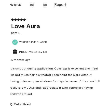
Report
Helpful?
(
0
)
(
0
)
5 out of 5 stars.
Love Aura
Sam K.
VERIFIED PURCHASER
INCENTIVIZED REVIEW
5 months ago
It is smooth during application. Coverage is excellent and i feel
like not much paint is wasted. I can paint the walls without
having to leave open windows for days because of the stench. It
really is low VOCs and i appreciate it a lot especially having
children around.
Q:
Color Used