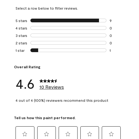
Select a row below to filter reviews.
5 stars
stars
9
9 reviews with 5 
4 stars
stars
0
0 reviews with 4 
3 stars
stars
0
0 reviews with 3 
2 stars
stars
0
0 reviews with 2 
1 star
stars
1
1 review with 1 sta
Overall Rating
4.6
10 Reviews
4 out of 4 (100%) reviewers recommend this product
Tell us how this paint performed.