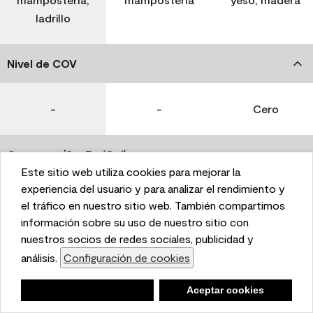
ladrillo
Nivel de COV
-
-
Cero
Coverage (Sq. Ft./Gal)
Este sitio web utiliza cookies para mejorar la
This website uses cookies to enhance user experience
experiencia del usuario y para analizar el rendimiento y
350-400
400-450
400-450
and to analyze performance and traffic on our website.
el tráfico en nuestro sitio web. También compartimos
We also share information about your use of our site
información sobre su uso de nuestro sitio con
with our social media, advertising, and analytics
nuestros socios de redes sociales, publicidad y
Tiempo de secado
partners.
análisis.
Configuración de cookies
Cookie Settings
1 hora
1 hora
1 hora
Negar
Deny
Aceptar cookies
Accept Cookies