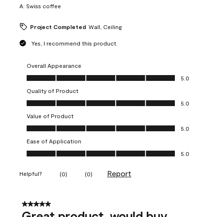
A:
Swiss coffee
Project Completed
Wall, Ceiling
Yes, I recommend this product.
Overall Appearance
Overall Appearance, 5.0 out of 5
5.0
Quality of Product
Quality of Product, 5.0 out of 5
5.0
Value of Product
Value of Product, 5.0 out of 5
5.0
Ease of Application
Ease of Application, 5.0 out of 5
5.0
Report
Helpful?
(
0
)
(
0
)
5 out of 5 stars.
Great product, would buy