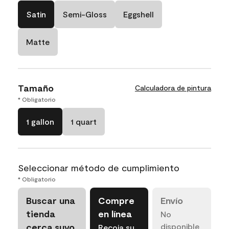
Satin
Semi-Gloss
Eggshell
Matte
Tamaño
Calculadora de pintura
* Obligatorio
1 gallon
1 quart
Seleccionar método de cumplimiento
* Obligatorio
Buscar una
Compre
Envío
tienda
en línea
No
cerca suyo
disponible
Recoja su