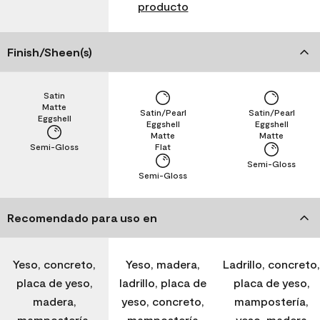
producto
Finish/Sheen(s)
Satin
Matte
Satin/Pearl
Satin/Pearl
Eggshell
Eggshell
Eggshell
Matte
Matte
Semi-Gloss
Flat
Semi-Gloss
Semi-Gloss
Recomendado para uso en
Yeso, concreto,
Yeso, madera,
Ladrillo, concreto,
placa de yeso,
ladrillo, placa de
placa de yeso,
madera,
yeso, concreto,
mampostería,
mampostería,
mampostería
yeso, madera