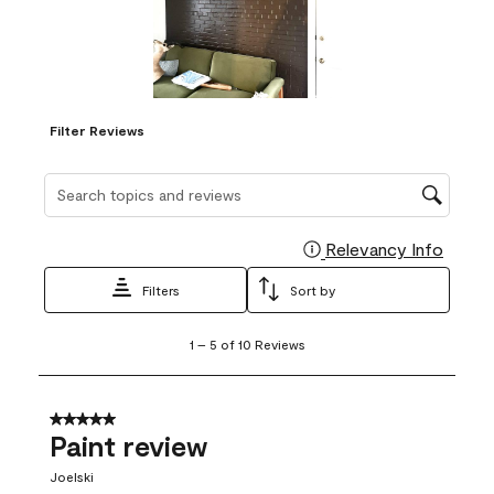
Filter Reviews
Search topics and reviews search region
Relevancy Info
Display
Filters
Sort by
1
1
–
5 of 10
Reviews
to
5
of
10
5 out of 5 stars.
Reviews
Paint review
.
Joelski