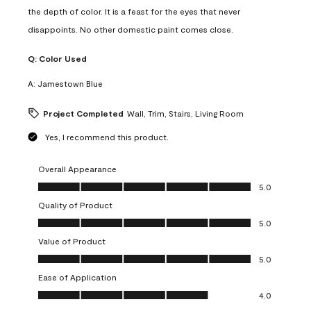
the depth of color. It is a feast for the eyes that never
disappoints. No other domestic paint comes close.
Q:
Color Used
A:
Jamestown Blue
Project Completed
Wall, Trim, Stairs, Living Room
Yes, I recommend this product.
Overall Appearance
Overall Appearance, 5.0 out of 5
5.0
Quality of Product
Quality of Product, 5.0 out of 5
5.0
Value of Product
Value of Product, 5.0 out of 5
5.0
Ease of Application
Ease of Application, 4.0 out of 5
4.0