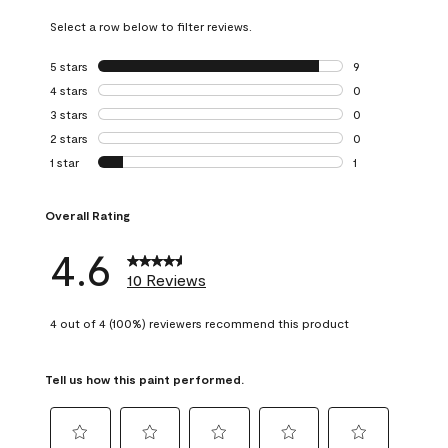
Select a row below to filter reviews.
5 stars
stars
9
9 reviews with 5 
4 stars
stars
0
0 reviews with 4 
3 stars
stars
0
0 reviews with 3 
2 stars
stars
0
0 reviews with 2 
1 star
stars
1
1 review with 1 sta
Overall Rating
4.6
10 Reviews
4 out of 4 (100%) reviewers recommend this product
Tell us how this paint performed.