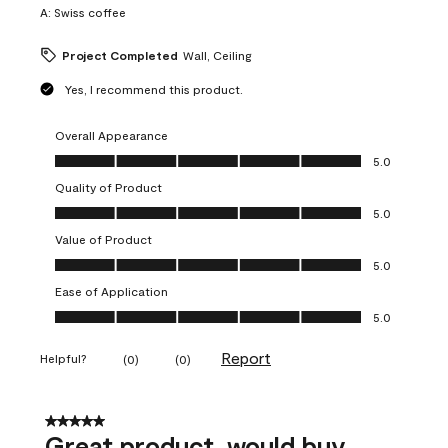
A:
Swiss coffee
Project Completed
Wall, Ceiling
Yes, I recommend this product.
Overall Appearance
Overall Appearance, 5.0 out of 5
5.0
Quality of Product
Quality of Product, 5.0 out of 5
5.0
Value of Product
Value of Product, 5.0 out of 5
5.0
Ease of Application
Ease of Application, 5.0 out of 5
5.0
Report
Helpful?
(
0
)
(
0
)
5 out of 5 stars.
Great product, would buy