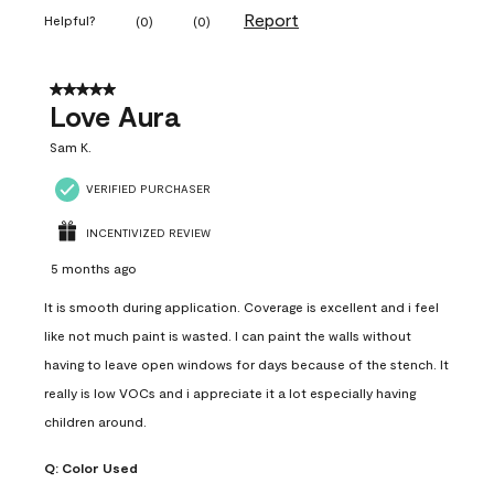
Report
Helpful?
(
0
)
(
0
)
5 out of 5 stars.
Love Aura
Sam K.
VERIFIED PURCHASER
INCENTIVIZED REVIEW
5 months ago
It is smooth during application. Coverage is excellent and i feel
like not much paint is wasted. I can paint the walls without
having to leave open windows for days because of the stench. It
really is low VOCs and i appreciate it a lot especially having
children around.
Q:
Color Used