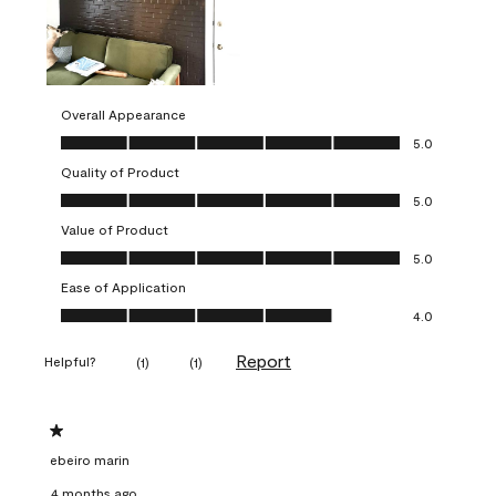
Overall Appearance
Overall Appearance, 5.0 out of 5
5.0
Quality of Product
Quality of Product, 5.0 out of 5
5.0
Value of Product
Value of Product, 5.0 out of 5
5.0
Ease of Application
Ease of Application, 4.0 out of 5
4.0
Report
Helpful?
(
1
)
(
1
)
1 out of 5 stars.
ebeiro marin
4 months ago