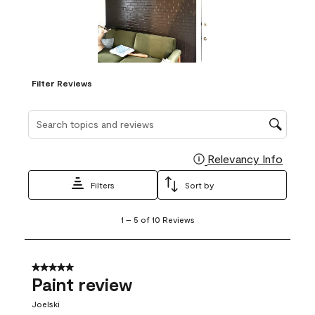
Filter Reviews
Search topics and reviews search region
Relevancy Info
Display
Filters
Sort by
1
1
–
5 of 10
Reviews
to
5
of
10
5 out of 5 stars.
Reviews
Paint review
.
Joelski