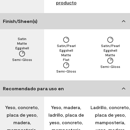
producto
Finish/Sheen(s)
Satin
Matte
Satin/Pearl
Satin/Pearl
Eggshell
Eggshell
Eggshell
Matte
Matte
Semi-Gloss
Flat
Semi-Gloss
Semi-Gloss
Recomendado para uso en
Yeso, concreto,
Yeso, madera,
Ladrillo, concreto,
placa de yeso,
ladrillo, placa de
placa de yeso,
madera,
yeso, concreto,
mampostería,
mampostería,
mampostería
yeso, madera