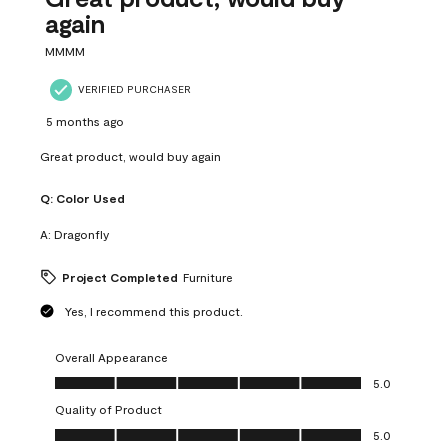
again
MMMM
VERIFIED PURCHASER
5 months ago
Great product, would buy again
Q:
Color Used
A:
Dragonfly
Project Completed
Furniture
Yes, I recommend this product.
Overall Appearance
Overall Appearance, 5.0 out of 5
5.0
Quality of Product
Quality of Product, 5.0 out of 5
5.0