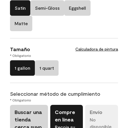
Satin
Semi-Gloss
Eggshell
Matte
Tamaño
Calculadora de pintura
* Obligatorio
1 gallon
1 quart
Seleccionar método de cumplimiento
* Obligatorio
Buscar una
Compre
Envío
tienda
en línea
No
cerca suyo
disponible
Recoja su