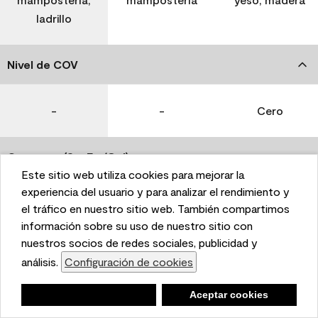
ladrillo
Nivel de COV
-
-
Cero
Coverage (Sq. Ft./Gal)
Este sitio web utiliza cookies para mejorar la
This website uses cookies to enhance user experience
experiencia del usuario y para analizar el rendimiento y
350-400
400-450
400-450
and to analyze performance and traffic on our website.
el tráfico en nuestro sitio web. También compartimos
We also share information about your use of our site
información sobre su uso de nuestro sitio con
with our social media, advertising, and analytics
nuestros socios de redes sociales, publicidad y
Tiempo de secado
partners.
análisis.
Configuración de cookies
Cookie Settings
1 hora
1 hora
1 hora
Negar
Deny
Aceptar cookies
Accept Cookies