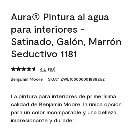
Aura® Pintura al agua
para interiores -
Satinado, Galón, Marrón
Seductivo 1181
4.6
(10)
Read
10
Benjamin Moore
SKU# ZWB100000001888262
Reviews.
Same
page
La pintura para interiores de primerísima
link.
calidad de Benjamin Moore, la única opción
para un color incomparable y una belleza
impresionante y durader