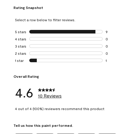
Rating Snapshot
Select a row below to filter reviews.
5 stars
stars
9
9 reviews with 5 
4 stars
stars
0
0 reviews with 4 
3 stars
stars
0
0 reviews with 3 
2 stars
stars
0
0 reviews with 2 
1 star
stars
1
1 review with 1 sta
Overall Rating
4.6
10 Reviews
4 out of 4 (100%) reviewers recommend this product
Tell us how this paint performed.