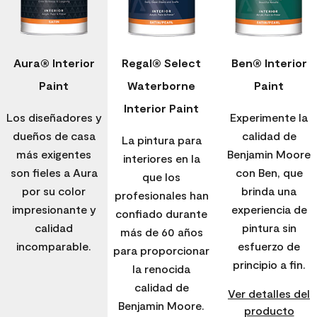
Aura® Interior
Regal® Select
Ben® Interior
Paint
Waterborne
Paint
Interior Paint
Los diseñadores y
Experimente la
dueños de casa
calidad de
La pintura para
más exigentes
Benjamin Moore
interiores en la
son fieles a Aura
con Ben, que
que los
por su color
brinda una
profesionales han
impresionante y
experiencia de
confiado durante
calidad
pintura sin
más de 60 años
incomparable.
esfuerzo de
para proporcionar
principio a fin.
la renocida
calidad de
Ver detalles del
Benjamin Moore.
producto