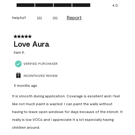
Ease of Application, 4.0 out of 5
4.0
Report
Helpful?
(
0
)
(
0
)
5 out of 5 stars.
Love Aura
Sam K.
VERIFIED PURCHASER
INCENTIVIZED REVIEW
5 months ago
It is smooth during application. Coverage is excellent and i feel
like not much paint is wasted. I can paint the walls without
having to leave open windows for days because of the stench. It
really is low VOCs and i appreciate it a lot especially having
children around.