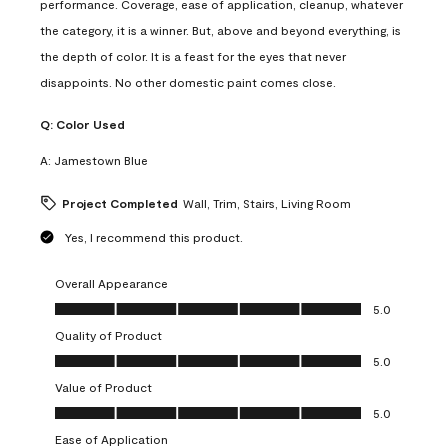
performance. Coverage, ease of application, cleanup, whatever
the category, it is a winner. But, above and beyond everything, is
the depth of color. It is a feast for the eyes that never
disappoints. No other domestic paint comes close.
Q:
Color Used
A:
Jamestown Blue
Project Completed
Wall, Trim, Stairs, Living Room
Yes, I recommend this product.
Overall Appearance
Overall Appearance, 5.0 out of 5
5.0
Quality of Product
Quality of Product, 5.0 out of 5
5.0
Value of Product
Value of Product, 5.0 out of 5
5.0
Ease of Application