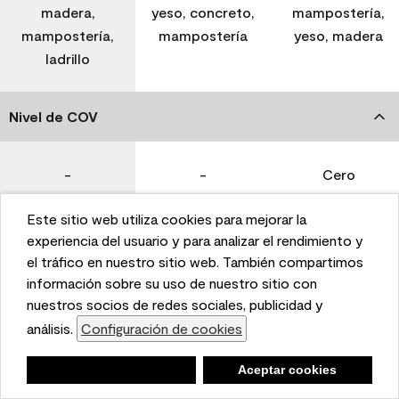
madera,
yeso, concreto,
mampostería,
mampostería,
mampostería
yeso, madera
ladrillo
Nivel de COV
-
-
Cero
Este sitio web utiliza cookies para mejorar la
Coverage (Sq. Ft./Gal)
This website uses cookies to enhance user experience
experiencia del usuario y para analizar el rendimiento y
and to analyze performance and traffic on our website.
el tráfico en nuestro sitio web. También compartimos
We also share information about your use of our site
información sobre su uso de nuestro sitio con
350-400
400-450
400-450
with our social media, advertising, and analytics
nuestros socios de redes sociales, publicidad y
partners.
análisis.
Configuración de cookies
Cookie Settings
Tiempo de secado
Negar
Deny
Aceptar cookies
Accept Cookies