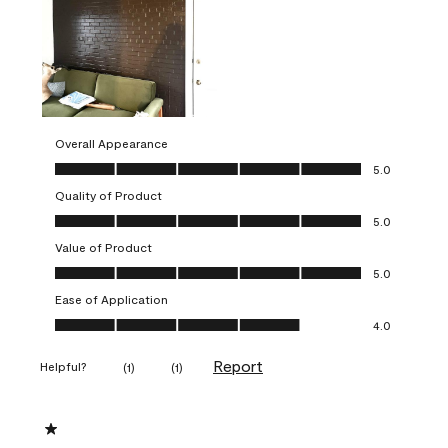
Overall Appearance
Overall Appearance, 5.0 out of 5
5.0
Quality of Product
Quality of Product, 5.0 out of 5
5.0
Value of Product
Value of Product, 5.0 out of 5
5.0
Ease of Application
Ease of Application, 4.0 out of 5
4.0
Report
Helpful?
(
1
)
(
1
)
1 out of 5 stars.