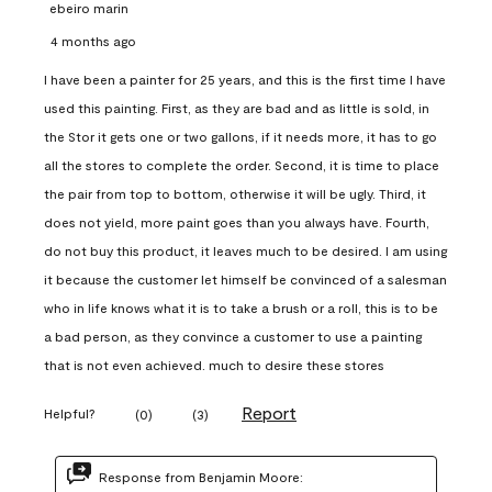
ebeiro marin
4 months ago
I have been a painter for 25 years, and this is the first time I have
used this painting. First, as they are bad and as little is sold, in
the Stor it gets one or two gallons, if it needs more, it has to go
all the stores to complete the order. Second, it is time to place
the pair from top to bottom, otherwise it will be ugly. Third, it
does not yield, more paint goes than you always have. Fourth,
do not buy this product, it leaves much to be desired. I am using
it because the customer let himself be convinced of a salesman
who in life knows what it is to take a brush or a roll, this is to be
a bad person, as they convince a customer to use a painting
that is not even achieved. much to desire these stores
Report
Helpful?
(
0
)
(
3
)
Response from Benjamin Moore: