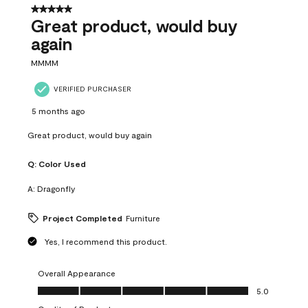
5 out of 5 stars.
Great product, would buy
again
MMMM
VERIFIED PURCHASER
5 months ago
Great product, would buy again
Q:
Color Used
A:
Dragonfly
Project Completed
Furniture
Yes, I recommend this product.
Overall Appearance
Overall Appearance, 5.0 out of 5
5.0