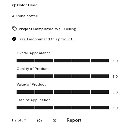
Q:
Color Used
A:
Swiss coffee
Project Completed
Wall, Ceiling
Yes, I recommend this product.
Overall Appearance
Overall Appearance, 5.0 out of 5
5.0
Quality of Product
Quality of Product, 5.0 out of 5
5.0
Value of Product
Value of Product, 5.0 out of 5
5.0
Ease of Application
Ease of Application, 5.0 out of 5
5.0
Report
Helpful?
(
0
)
(
0
)