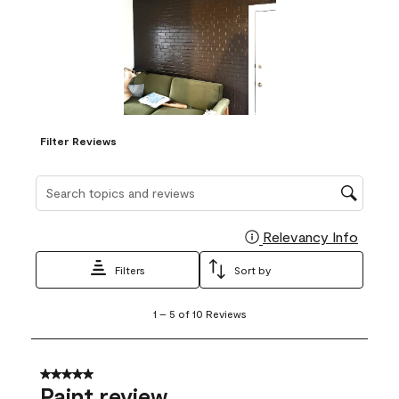
Filter Reviews
Search topics and reviews search region
Relevancy Info
Display
Filters
Sort by
1
1
–
5 of 10
Reviews
to
5
of
10
5 out of 5 stars.
Reviews
Paint review