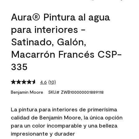
Aura® Pintura al agua
para interiores -
Satinado, Galón,
Macarrón Francés CSP-
335
4.6
(10)
Read
10
Benjamin Moore
SKU# ZWB100000001889118
Reviews.
Same
page
La pintura para interiores de primerísima
link.
calidad de Benjamin Moore, la única opción
para un color incomparable y una belleza
impresionante y durader