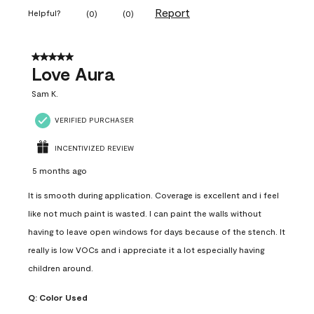
Report
Helpful?
(
0
)
(
0
)
5 out of 5 stars.
Love Aura
Sam K.
VERIFIED PURCHASER
INCENTIVIZED REVIEW
5 months ago
It is smooth during application. Coverage is excellent and i feel
like not much paint is wasted. I can paint the walls without
having to leave open windows for days because of the stench. It
really is low VOCs and i appreciate it a lot especially having
children around.
Q:
Color Used