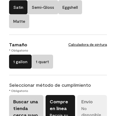
Satin
Semi-Gloss
Eggshell
Matte
Tamaño
Calculadora de pintura
* Obligatorio
1 gallon
1 quart
Seleccionar método de cumplimiento
* Obligatorio
Buscar una
Compre
Envío
tienda
en línea
No
cerca suyo
disponible
Recoja su