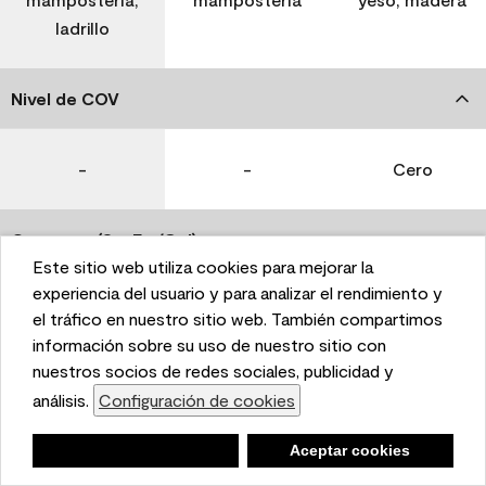
ladrillo
Nivel de COV
-
-
Cero
Coverage (Sq. Ft./Gal)
Este sitio web utiliza cookies para mejorar la
This website uses cookies to enhance user experience
experiencia del usuario y para analizar el rendimiento y
350-400
400-450
400-450
and to analyze performance and traffic on our website.
el tráfico en nuestro sitio web. También compartimos
We also share information about your use of our site
información sobre su uso de nuestro sitio con
with our social media, advertising, and analytics
nuestros socios de redes sociales, publicidad y
Tiempo de secado
partners.
análisis.
Configuración de cookies
Cookie Settings
1 hora
1 hora
1 hora
Negar
Deny
Aceptar cookies
Accept Cookies