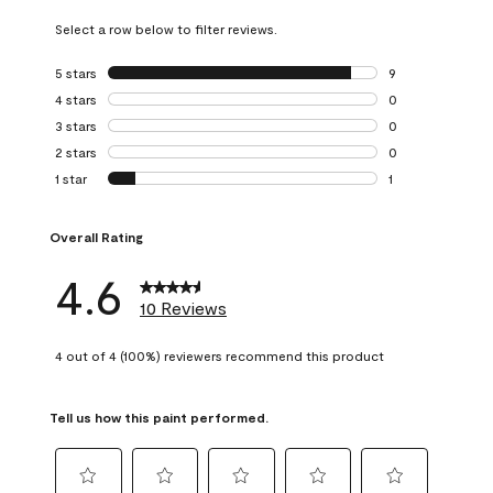
Select a row below to filter reviews.
5 stars
stars
9
9 reviews with 5 
4 stars
stars
0
0 reviews with 4 
3 stars
stars
0
0 reviews with 3 
2 stars
stars
0
0 reviews with 2 
1 star
stars
1
1 review with 1 sta
Overall Rating
4.6
10 Reviews
4 out of 4 (100%) reviewers recommend this product
Tell us how this paint performed.