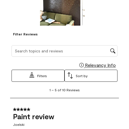
Filter Reviews
Search topics and reviews search region
Relevancy Info
Display
Filters
Sort by
1
1
–
5 of 10
Reviews
to
5
of
10
5 out of 5 stars.
Reviews
Paint review
.
Joelski