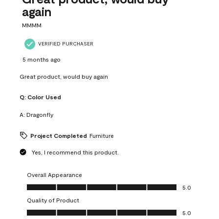
again
MMMM
VERIFIED PURCHASER
5 months ago
Great product, would buy again
Q:
Color Used
A:
Dragonfly
Project Completed
Furniture
Yes, I recommend this product.
Overall Appearance
Overall Appearance, 5.0 out of 5
5.0
Quality of Product
Quality of Product, 5.0 out of 5
5.0