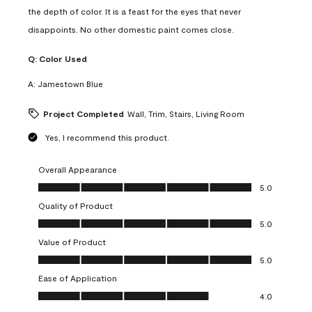
the depth of color. It is a feast for the eyes that never
disappoints. No other domestic paint comes close.
Q:
Color Used
A:
Jamestown Blue
Project Completed
Wall, Trim, Stairs, Living Room
Yes, I recommend this product.
Overall Appearance
Overall Appearance, 5.0 out of 5
5.0
Quality of Product
Quality of Product, 5.0 out of 5
5.0
Value of Product
Value of Product, 5.0 out of 5
5.0
Ease of Application
Ease of Application, 4.0 out of 5
4.0