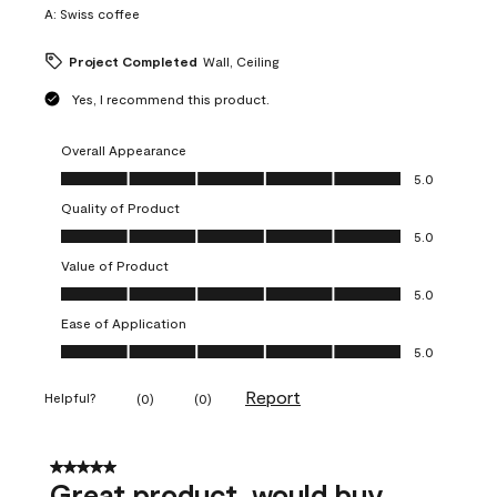
A:
Swiss coffee
Project Completed
Wall, Ceiling
Yes, I recommend this product.
Overall Appearance
Overall Appearance, 5.0 out of 5
5.0
Quality of Product
Quality of Product, 5.0 out of 5
5.0
Value of Product
Value of Product, 5.0 out of 5
5.0
Ease of Application
Ease of Application, 5.0 out of 5
5.0
Report
Helpful?
(
0
)
(
0
)
5 out of 5 stars.
Great product, would buy