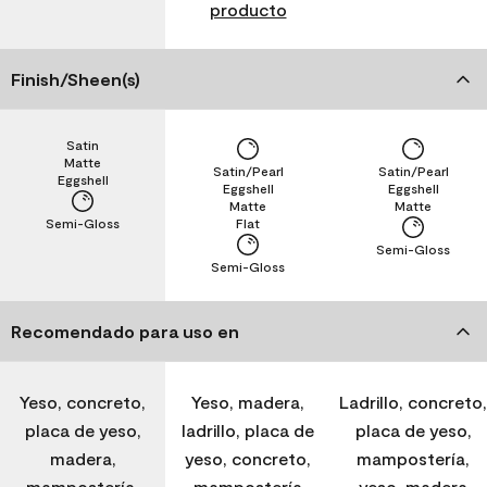
producto
Finish/Sheen(s)
Satin
Matte
Satin/Pearl
Satin/Pearl
Eggshell
Eggshell
Eggshell
Matte
Matte
Semi-Gloss
Flat
Semi-Gloss
Semi-Gloss
Recomendado para uso en
Yeso, concreto,
Yeso, madera,
Ladrillo, concreto,
placa de yeso,
ladrillo, placa de
placa de yeso,
madera,
yeso, concreto,
mampostería,
mampostería,
mampostería
yeso, madera