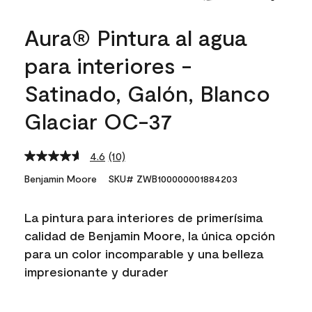
Aura® Pintura al agua
para interiores -
Satinado, Galón, Blanco
Glaciar OC-37
4.6
(10)
Read
10
Benjamin Moore
SKU# ZWB100000001884203
Reviews.
Same
page
La pintura para interiores de primerísima
link.
calidad de Benjamin Moore, la única opción
para un color incomparable y una belleza
impresionante y durader