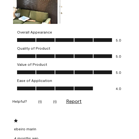
Overall Appearance
Overall Appearance, 5.0 out of 5
5.0
Quality of Product
Quality of Product, 5.0 out of 5
5.0
Value of Product
Value of Product, 5.0 out of 5
5.0
Ease of Application
Ease of Application, 4.0 out of 5
4.0
Report
Helpful?
(
1
)
(
1
)
1 out of 5 stars.
ebeiro marin
4 months ago