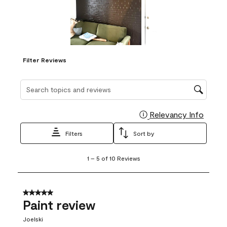
Filter Reviews
Search topics and reviews search region
Relevancy Info
Display
Filters
Sort by
1
1
–
5 of 10
Reviews
to
5
of
10
5 out of 5 stars.
Reviews
Paint review
.
Joelski