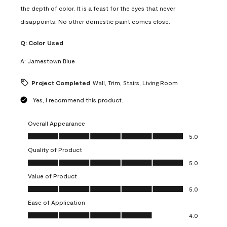
the depth of color. It is a feast for the eyes that never
disappoints. No other domestic paint comes close.
Q:
Color Used
A:
Jamestown Blue
Project Completed
Wall, Trim, Stairs, Living Room
Yes, I recommend this product.
Overall Appearance
Overall Appearance, 5.0 out of 5
5.0
Quality of Product
Quality of Product, 5.0 out of 5
5.0
Value of Product
Value of Product, 5.0 out of 5
5.0
Ease of Application
Ease of Application, 4.0 out of 5
4.0