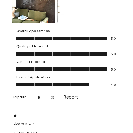
Overall Appearance
Overall Appearance, 5.0 out of 5
5.0
Quality of Product
Quality of Product, 5.0 out of 5
5.0
Value of Product
Value of Product, 5.0 out of 5
5.0
Ease of Application
Ease of Application, 4.0 out of 5
4.0
Report
Helpful?
(
1
)
(
1
)
1 out of 5 stars.
ebeiro marin
4 months ago