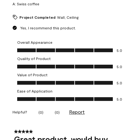
A:
Swiss coffee
Project Completed
Wall, Ceiling
Yes, I recommend this product.
Overall Appearance
Overall Appearance, 5.0 out of 5
5.0
Quality of Product
Quality of Product, 5.0 out of 5
5.0
Value of Product
Value of Product, 5.0 out of 5
5.0
Ease of Application
Ease of Application, 5.0 out of 5
5.0
Report
Helpful?
(
0
)
(
0
)
5 out of 5 stars.
Great product, would buy