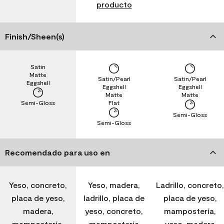
producto
Finish/Sheen(s)
Satin
Matte
Satin/Pearl
Satin/Pearl
Eggshell
Eggshell
Eggshell
Matte
Matte
Semi-Gloss
Flat
Semi-Gloss
Semi-Gloss
Recomendado para uso en
Yeso, concreto,
Yeso, madera,
Ladrillo, concreto,
placa de yeso,
ladrillo, placa de
placa de yeso,
madera,
yeso, concreto,
mampostería,
mampostería,
mampostería
yeso, madera