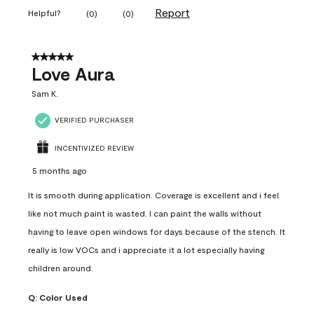
Report
Helpful?
(
0
)
(
0
)
5 out of 5 stars.
Love Aura
Sam K.
VERIFIED PURCHASER
INCENTIVIZED REVIEW
5 months ago
It is smooth during application. Coverage is excellent and i feel
like not much paint is wasted. I can paint the walls without
having to leave open windows for days because of the stench. It
really is low VOCs and i appreciate it a lot especially having
children around.
Q:
Color Used