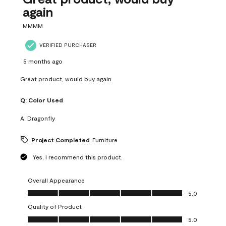
again
MMMM
VERIFIED PURCHASER
5 months ago
Great product, would buy again
Q:
Color Used
A:
Dragonfly
Project Completed
Furniture
Yes, I recommend this product.
Overall Appearance
Overall Appearance, 5.0 out of 5
5.0
Quality of Product
Quality of Product, 5.0 out of 5
5.0