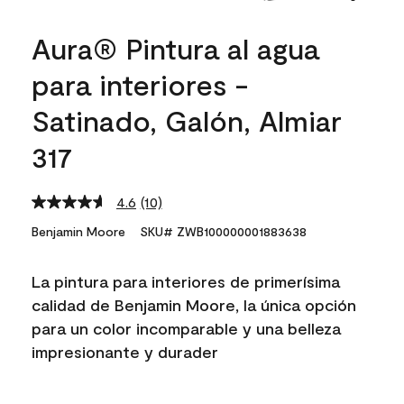
Aura® Pintura al agua
para interiores -
Satinado, Galón, Almiar
317
4.6
(10)
Read
10
Benjamin Moore
SKU# ZWB100000001883638
Reviews.
Same
page
La pintura para interiores de primerísima
link.
calidad de Benjamin Moore, la única opción
para un color incomparable y una belleza
impresionante y durader