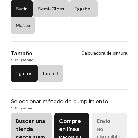
Satin
Semi-Gloss
Eggshell
Matte
Tamaño
Calculadora de pintura
* Obligatorio
1 gallon
1 quart
Seleccionar método de cumplimiento
* Obligatorio
Buscar una
Compre
Envío
tienda
en línea
No
cerca suyo
disponible
Recoja su