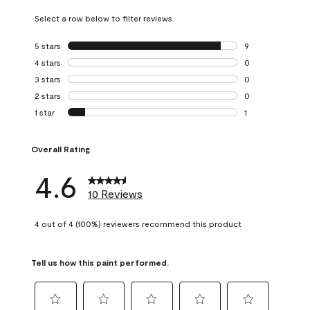
Select a row below to filter reviews.
5 stars
stars
9
9 reviews with 5 
4 stars
stars
0
0 reviews with 4 
3 stars
stars
0
0 reviews with 3 
2 stars
stars
0
0 reviews with 2 
1 star
stars
1
1 review with 1 sta
Overall Rating
4.6
10 Reviews
4 out of 4 (100%) reviewers recommend this product
Tell us how this paint performed.