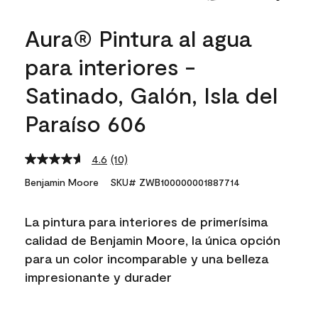
Aura® Pintura al agua
para interiores -
Satinado, Galón, Isla del
Paraíso 606
4.6
(10)
Read
10
Benjamin Moore
SKU# ZWB100000001887714
Reviews.
Same
page
La pintura para interiores de primerísima
link.
calidad de Benjamin Moore, la única opción
para un color incomparable y una belleza
impresionante y durader