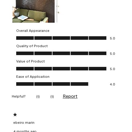
Overall Appearance
Overall Appearance, 5.0 out of 5
5.0
Quality of Product
Quality of Product, 5.0 out of 5
5.0
Value of Product
Value of Product, 5.0 out of 5
5.0
Ease of Application
Ease of Application, 4.0 out of 5
4.0
Report
Helpful?
(
1
)
(
1
)
1 out of 5 stars.
ebeiro marin
4 months ago