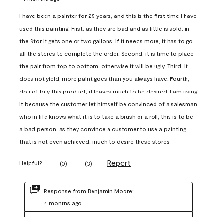
I have been a painter for 25 years, and this is the first time I have
used this painting. First, as they are bad and as little is sold, in
the Stor it gets one or two gallons, if it needs more, it has to go
all the stores to complete the order. Second, it is time to place
the pair from top to bottom, otherwise it will be ugly. Third, it
does not yield, more paint goes than you always have. Fourth,
do not buy this product, it leaves much to be desired. I am using
it because the customer let himself be convinced of a salesman
who in life knows what it is to take a brush or a roll, this is to be
a bad person, as they convince a customer to use a painting
that is not even achieved. much to desire these stores
Report
Helpful?
(
0
)
(
3
)
Response from Benjamin Moore:
4 months ago