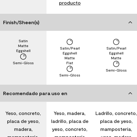
producto
Finish/Sheen(s)
Satin
Matte
Satin/Pearl
Satin/Pearl
Eggshell
Eggshell
Eggshell
Matte
Matte
Semi-Gloss
Flat
Semi-Gloss
Semi-Gloss
Recomendado para uso en
Yeso, concreto,
Yeso, madera,
Ladrillo, concreto,
placa de yeso,
ladrillo, placa de
placa de yeso,
madera,
yeso, concreto,
mampostería,
mampostería,
mampostería
yeso, madera