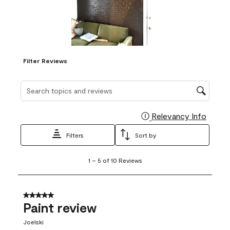
Filter Reviews
Search topics and reviews search region
Relevancy Info
Display
Filters
Sort by
1
1
–
5 of 10
Reviews
to
5
of
10
5 out of 5 stars.
Reviews
Paint review
.
Joelski