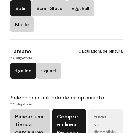
Satin
Semi-Gloss
Eggshell
Matte
Tamaño
Calculadora de pintura
* Obligatorio
1 gallon
1 quart
Seleccionar método de cumplimiento
* Obligatorio
Buscar una
Compre
Envío
tienda
en línea
No
cerca suyo
disponible
Recoja su