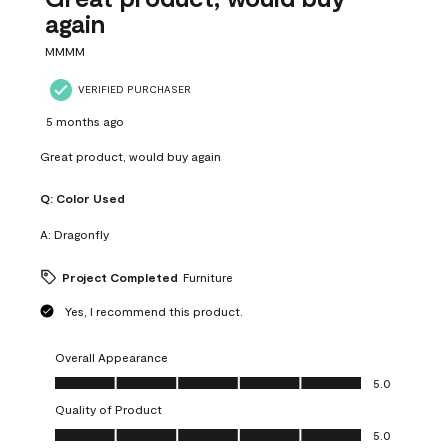
again
MMMM
VERIFIED PURCHASER
5 months ago
Great product, would buy again
Q:
Color Used
A:
Dragonfly
Project Completed
Furniture
Yes, I recommend this product.
Overall Appearance
Overall Appearance, 5.0 out of 5
5.0
Quality of Product
Quality of Product, 5.0 out of 5
5.0