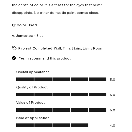
the depth of color. It is a feast for the eyes that never
disappoints. No other domestic paint comes close.
Q:
Color Used
A:
Jamestown Blue
Project Completed
Wall, Trim, Stairs, Living Room
Yes, I recommend this product.
Overall Appearance
Overall Appearance, 5.0 out of 5
5.0
Quality of Product
Quality of Product, 5.0 out of 5
5.0
Value of Product
Value of Product, 5.0 out of 5
5.0
Ease of Application
Ease of Application, 4.0 out of 5
4.0