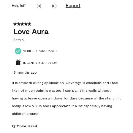
Report
Helpful?
(
0
)
(
0
)
5 out of 5 stars.
Love Aura
Sam K.
VERIFIED PURCHASER
INCENTIVIZED REVIEW
5 months ago
It is smooth during application. Coverage is excellent and i feel
like not much paint is wasted. I can paint the walls without
having to leave open windows for days because of the stench. It
really is low VOCs and i appreciate it a lot especially having
children around.
Q:
Color Used