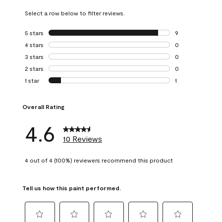
Select a row below to filter reviews.
5 stars
stars
9
9 reviews with 5 
4 stars
stars
0
0 reviews with 4 
3 stars
stars
0
0 reviews with 3 
2 stars
stars
0
0 reviews with 2 
1 star
stars
1
1 review with 1 sta
Overall Rating
4.6
10 Reviews
4 out of 4 (100%) reviewers recommend this product
Tell us how this paint performed.