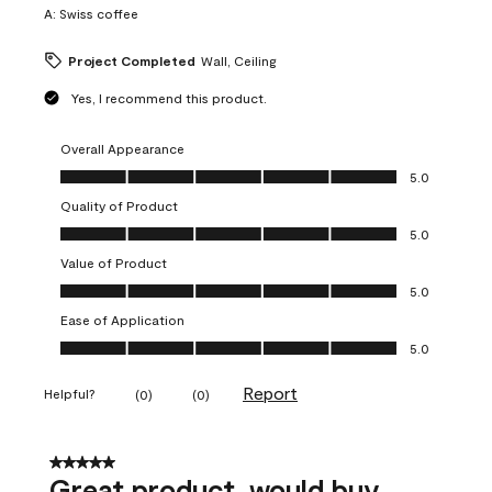
A:
Swiss coffee
Project Completed
Wall, Ceiling
Yes, I recommend this product.
Overall Appearance
Overall Appearance, 5.0 out of 5
5.0
Quality of Product
Quality of Product, 5.0 out of 5
5.0
Value of Product
Value of Product, 5.0 out of 5
5.0
Ease of Application
Ease of Application, 5.0 out of 5
5.0
Report
Helpful?
(
0
)
(
0
)
5 out of 5 stars.
Great product, would buy