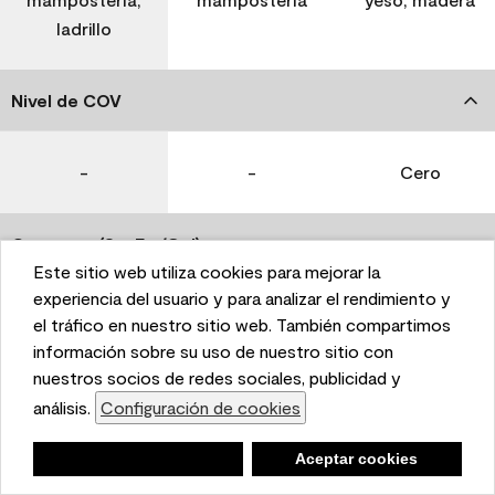
ladrillo
Nivel de COV
-
-
Cero
Coverage (Sq. Ft./Gal)
Este sitio web utiliza cookies para mejorar la
This website uses cookies to enhance user experience
experiencia del usuario y para analizar el rendimiento y
350-400
400-450
400-450
and to analyze performance and traffic on our website.
el tráfico en nuestro sitio web. También compartimos
We also share information about your use of our site
información sobre su uso de nuestro sitio con
with our social media, advertising, and analytics
nuestros socios de redes sociales, publicidad y
Tiempo de secado
partners.
análisis.
Configuración de cookies
Cookie Settings
1 hora
1 hora
1 hora
Negar
Deny
Aceptar cookies
Accept Cookies