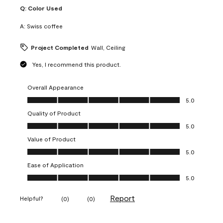
Q:
Color Used
A:
Swiss coffee
Project Completed
Wall, Ceiling
Yes, I recommend this product.
Overall Appearance
Overall Appearance, 5.0 out of 5
5.0
Quality of Product
Quality of Product, 5.0 out of 5
5.0
Value of Product
Value of Product, 5.0 out of 5
5.0
Ease of Application
Ease of Application, 5.0 out of 5
5.0
Report
Helpful?
(
0
)
(
0
)