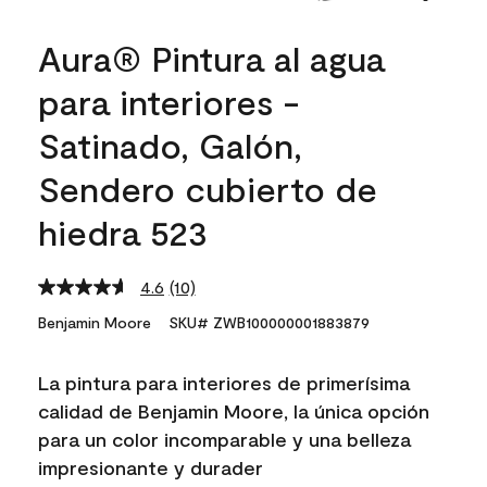
Aura® Pintura al agua
para interiores -
Satinado, Galón,
Sendero cubierto de
hiedra 523
4.6
(10)
Read
10
Benjamin Moore
SKU# ZWB100000001883879
Reviews.
Same
page
La pintura para interiores de primerísima
link.
calidad de Benjamin Moore, la única opción
para un color incomparable y una belleza
impresionante y durader