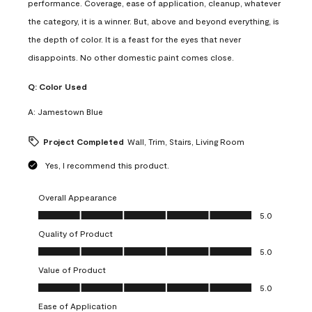
performance. Coverage, ease of application, cleanup, whatever
the category, it is a winner. But, above and beyond everything, is
the depth of color. It is a feast for the eyes that never
disappoints. No other domestic paint comes close.
Q:
Color Used
A:
Jamestown Blue
Project Completed
Wall, Trim, Stairs, Living Room
Yes, I recommend this product.
Overall Appearance
Overall Appearance, 5.0 out of 5
5.0
Quality of Product
Quality of Product, 5.0 out of 5
5.0
Value of Product
Value of Product, 5.0 out of 5
5.0
Ease of Application