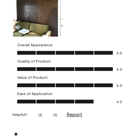
Overall Appearance
Overall Appearance, 5.0 out of 5
5.0
Quality of Product
Quality of Product, 5.0 out of 5
5.0
Value of Product
Value of Product, 5.0 out of 5
5.0
Ease of Application
Ease of Application, 4.0 out of 5
4.0
Report
Helpful?
(
1
)
(
1
)
1 out of 5 stars.