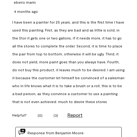
ebeiro marin
4 months ago
I have been a painter for 25 years, and this is the first time I have
used this painting. First, as they are bad and as little is sold, in
the Stor it gets one or two gallons, if it needs more, it has to go
all the stores to complete the order. Second, it is time to place
the pair from top to bottom, otherwise it will be ugly. Third, it
does not yield, more paint goes than you always have. Fourth,
do not buy this product, it leaves much to be desired. I am using
it because the customer let himself be convinced of a salesman
who in life knows what it is to take a brush or a roll, this is to be
a bad person, as they convince a customer to use a painting
that is not even achieved. much to desire these stores
Report
Helpful?
(
0
)
(
3
)
Response from Benjamin Moore: