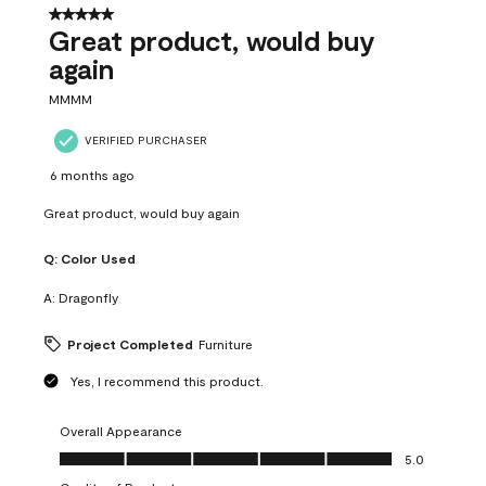
5 out of 5 stars.
Great product, would buy
again
MMMM
VERIFIED PURCHASER
6 months ago
Great product, would buy again
Q:
Color Used
A:
Dragonfly
Project Completed
Furniture
Yes, I recommend this product.
Overall Appearance
Overall Appearance, 5.0 out of 5
5.0