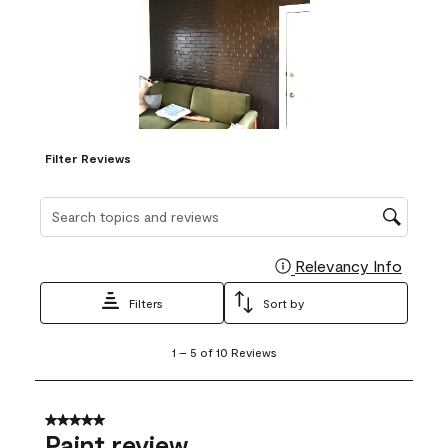
Filter Reviews
Search topics and reviews search region
Relevancy Info
Display
Filters
Sort by
1
1
–
5 of 10
Reviews
to
5
of
10
5 out of 5 stars.
Reviews
Paint review