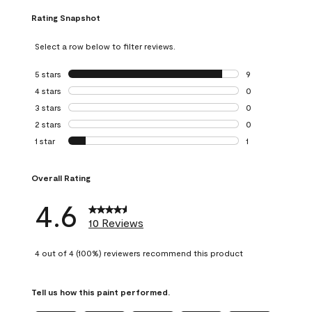
Rating Snapshot
Select a row below to filter reviews.
5 stars
stars
9
9 reviews with 5 
4 stars
stars
0
0 reviews with 4 
3 stars
stars
0
0 reviews with 3 
2 stars
stars
0
0 reviews with 2 
1 star
stars
1
1 review with 1 sta
Overall Rating
4.6
10 Reviews
4 out of 4 (100%) reviewers recommend this product
Tell us how this paint performed.