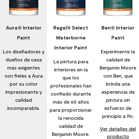
Aura® Interior
Regal® Select
Ben® Interior
Paint
Waterborne
Paint
Interior Paint
Los diseñadores y
Experimente la
dueños de casa
calidad de
La pintura para
más exigentes
Benjamin Moore
interiores en la
son fieles a Aura
con Ben, que
que los
por su color
brinda una
profesionales han
impresionante y
experiencia de
confiado durante
calidad
pintura sin
más de 60 años
incomparable.
esfuerzo de
para proporcionar
principio a fin.
la renocida
calidad de
Ver detalles del
Benjamin Moore.
producto