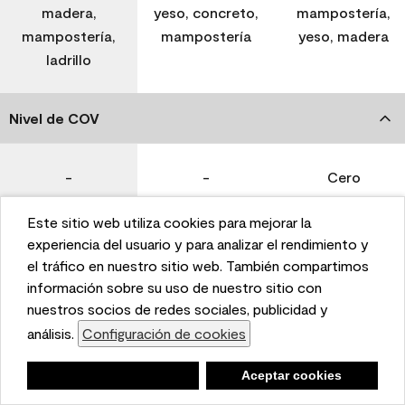
madera,
yeso, concreto,
mampostería,
mampostería,
mampostería
yeso, madera
ladrillo
Nivel de COV
-
-
Cero
Este sitio web utiliza cookies para mejorar la
Coverage (Sq. Ft./Gal)
This website uses cookies to enhance user experience
experiencia del usuario y para analizar el rendimiento y
and to analyze performance and traffic on our website.
el tráfico en nuestro sitio web. También compartimos
We also share information about your use of our site
información sobre su uso de nuestro sitio con
350-400
400-450
400-450
with our social media, advertising, and analytics
nuestros socios de redes sociales, publicidad y
partners.
análisis.
Configuración de cookies
Cookie Settings
Tiempo de secado
Negar
Deny
Aceptar cookies
Accept Cookies