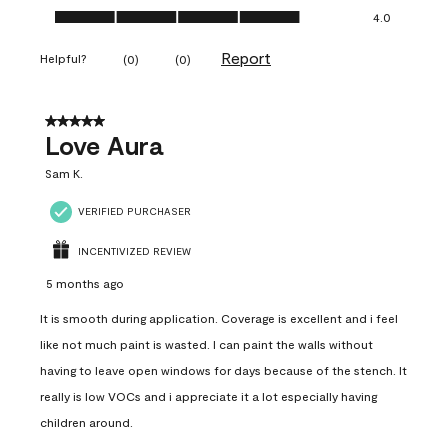
Ease of Application, 4.0 out of 5
4.0
Report
Helpful?
(
0
)
(
0
)
5 out of 5 stars.
Love Aura
Sam K.
VERIFIED PURCHASER
INCENTIVIZED REVIEW
5 months ago
It is smooth during application. Coverage is excellent and i feel
like not much paint is wasted. I can paint the walls without
having to leave open windows for days because of the stench. It
really is low VOCs and i appreciate it a lot especially having
children around.