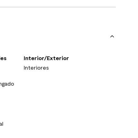
les
Interior/Exterior
Interiores
ngado
al