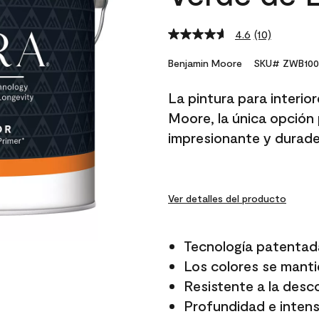
4.6
(10)
Read
10
Reviews.
Benjamin Moore
SKU# ZWB100
Same
page
La pintura para interio
link.
Moore, la única opción 
impresionante y durade
Ver detalles del producto
Tecnología patentad
Los colores se manti
Resistente a la desc
Profundidad e intensi