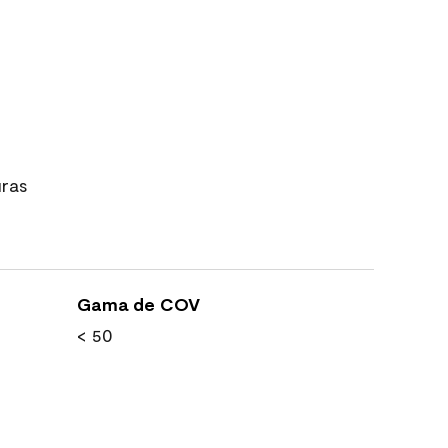
uras
Gama de COV
< 50