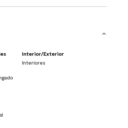
les
Interior/Exterior
Interiores
ngado
al