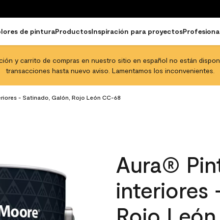
lores de pintura
Productos
Inspiración para proyectos
Profesiona
pción y carrito de compras en nuestro sitio en español no están disponib
transacciones hasta nuevo aviso. Lamentamos los inconvenientes.
eriores - Satinado, Galón, Rojo León CC-68
Aura® Pint
interiores
Rojo León