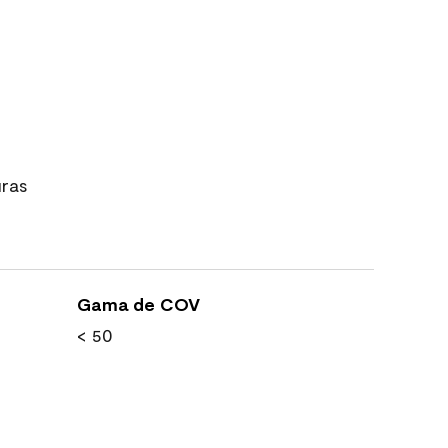
uras
Gama de COV
< 50