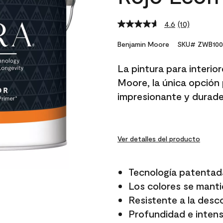
4.6
(10)
Read
10
Reviews.
Benjamin Moore
SKU# ZWB100
Same
page
La pintura para interio
link.
Moore, la única opción 
impresionante y durade
Ver detalles del producto
Tecnología patentad
Los colores se manti
Resistente a la desc
Profundidad e intensi