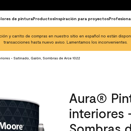
lores de pintura
Productos
Inspiración para proyectos
Profesiona
pción y carrito de compras en nuestro sitio en español no están disponib
transacciones hasta nuevo aviso. Lamentamos los inconvenientes.
eriores - Satinado, Galón, Sombras de Arce 1022
Aura® Pint
interiores
Sombras d