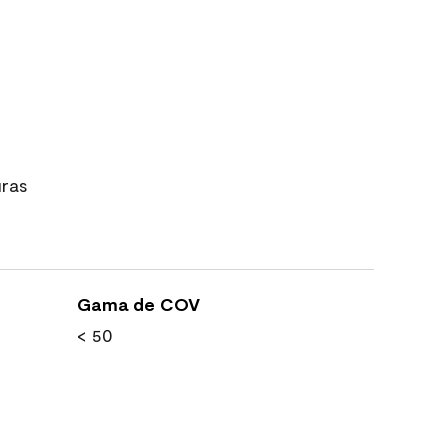
uras
Gama de COV
< 50