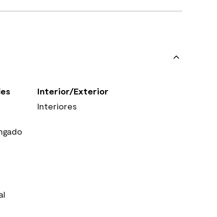
les
Interior/Exterior
Interiores
ngado
al