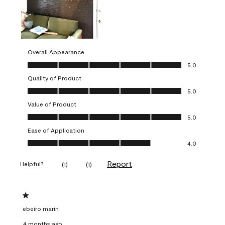
Overall Appearance
Overall Appearance, 5.0 out of 5
5.0
Quality of Product
Quality of Product, 5.0 out of 5
5.0
Value of Product
Value of Product, 5.0 out of 5
5.0
Ease of Application
Ease of Application, 4.0 out of 5
4.0
Report
Helpful?
(
1
)
(
1
)
1 out of 5 stars.
ebeiro marin
4 months ago