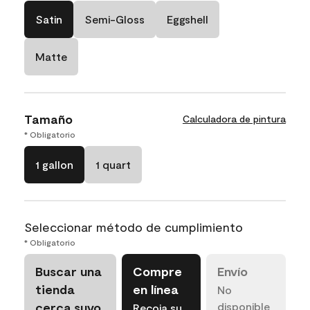
Satin
Semi-Gloss
Eggshell
Matte
Tamaño
Calculadora de pintura
* Obligatorio
1 gallon
1 quart
Seleccionar método de cumplimiento
* Obligatorio
Buscar una
Compre
Envío
tienda
en línea
No
cerca suyo
disponible
Recoja su