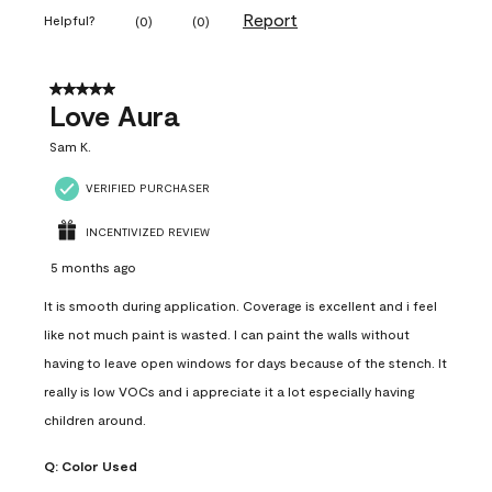
Report
Helpful?
(
0
)
(
0
)
5 out of 5 stars.
Love Aura
Sam K.
VERIFIED PURCHASER
INCENTIVIZED REVIEW
5 months ago
It is smooth during application. Coverage is excellent and i feel
like not much paint is wasted. I can paint the walls without
having to leave open windows for days because of the stench. It
really is low VOCs and i appreciate it a lot especially having
children around.
Q:
Color Used