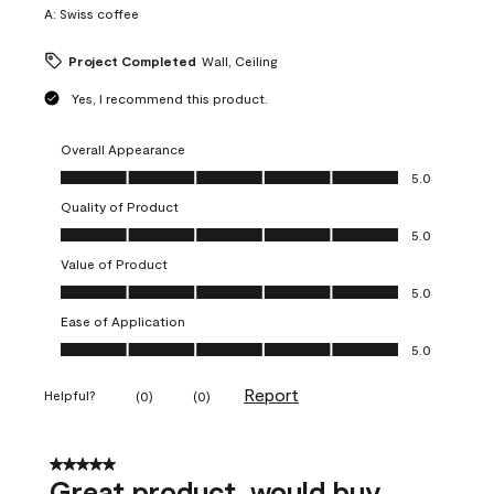
A:
Swiss coffee
Project Completed
Wall, Ceiling
Yes, I recommend this product.
Overall Appearance
Overall Appearance, 5.0 out of 5
5.0
Quality of Product
Quality of Product, 5.0 out of 5
5.0
Value of Product
Value of Product, 5.0 out of 5
5.0
Ease of Application
Ease of Application, 5.0 out of 5
5.0
Report
Helpful?
(
0
)
(
0
)
5 out of 5 stars.
Great product, would buy