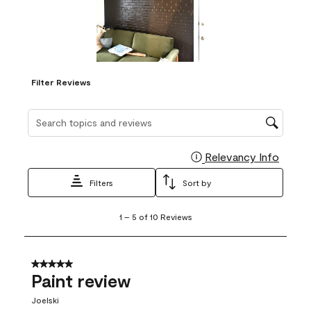
Filter Reviews
Search topics and reviews search region
Relevancy Info
Display
Filters
Sort by
1
1
–
5 of 10
Reviews
to
5
of
10
5 out of 5 stars.
Reviews
Paint review
.
Joelski