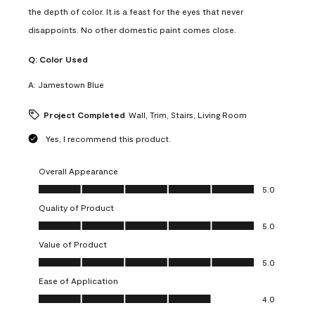
the depth of color. It is a feast for the eyes that never
disappoints. No other domestic paint comes close.
Q:
Color Used
A:
Jamestown Blue
Project Completed
Wall, Trim, Stairs, Living Room
Yes, I recommend this product.
Overall Appearance
Overall Appearance, 5.0 out of 5
5.0
Quality of Product
Quality of Product, 5.0 out of 5
5.0
Value of Product
Value of Product, 5.0 out of 5
5.0
Ease of Application
Ease of Application, 4.0 out of 5
4.0