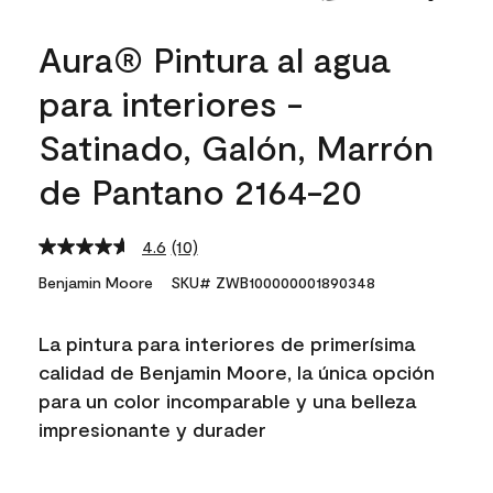
Aura® Pintura al agua
para interiores -
Satinado, Galón, Marrón
de Pantano 2164-20
4.6
(10)
Read
10
Benjamin Moore
SKU# ZWB100000001890348
Reviews.
Same
page
La pintura para interiores de primerísima
link.
calidad de Benjamin Moore, la única opción
para un color incomparable y una belleza
impresionante y durader