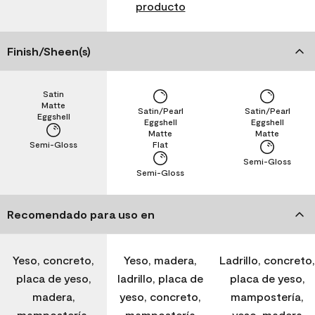
producto
Finish/Sheen(s)
Satin
Matte
Satin/Pearl
Satin/Pearl
Eggshell
Eggshell
Eggshell
Matte
Matte
Semi-Gloss
Flat
Semi-Gloss
Semi-Gloss
Recomendado para uso en
Yeso, concreto,
Yeso, madera,
Ladrillo, concreto,
placa de yeso,
ladrillo, placa de
placa de yeso,
madera,
yeso, concreto,
mampostería,
mampostería,
mampostería
yeso, madera