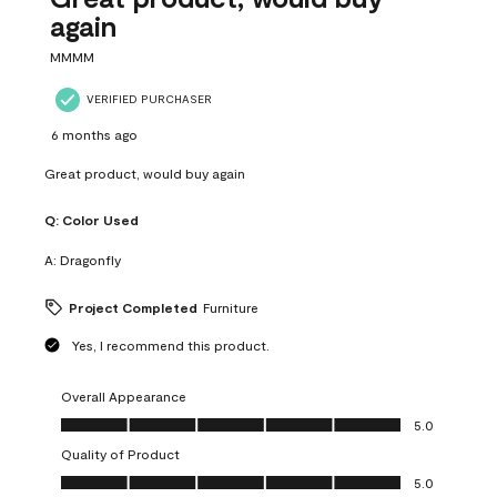
again
MMMM
VERIFIED PURCHASER
6 months ago
Great product, would buy again
Q:
Color Used
A:
Dragonfly
Project Completed
Furniture
Yes, I recommend this product.
Overall Appearance
Overall Appearance, 5.0 out of 5
5.0
Quality of Product
Quality of Product, 5.0 out of 5
5.0