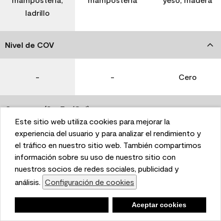
ladrillo
Nivel de COV
-
-
Cero
Coverage (Sq. Ft./Gal)
Este sitio web utiliza cookies para mejorar la
This website uses cookies to enhance user experience
experiencia del usuario y para analizar el rendimiento y
350-400
400-450
400-450
and to analyze performance and traffic on our website.
el tráfico en nuestro sitio web. También compartimos
We also share information about your use of our site
información sobre su uso de nuestro sitio con
with our social media, advertising, and analytics
nuestros socios de redes sociales, publicidad y
Tiempo de secado
partners.
análisis.
Configuración de cookies
Cookie Settings
1 hora
1 hora
1 hora
Negar
Deny
Aceptar cookies
Accept Cookies