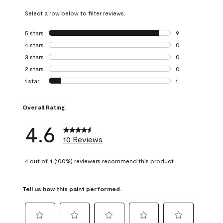
Select a row below to filter reviews.
5 stars
stars
9
9 reviews with 5 
4 stars
stars
0
0 reviews with 4 
3 stars
stars
0
0 reviews with 3 
2 stars
stars
0
0 reviews with 2 
1 star
stars
1
1 review with 1 sta
Overall Rating
4.6
10 Reviews
4 out of 4 (100%) reviewers recommend this product
Tell us how this paint performed.