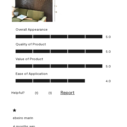
Overall Appearance
Overall Appearance, 5.0 out of 5
5.0
Quality of Product
Quality of Product, 5.0 out of 5
5.0
Value of Product
Value of Product, 5.0 out of 5
5.0
Ease of Application
Ease of Application, 4.0 out of 5
4.0
Report
Helpful?
(
1
)
(
1
)
1 out of 5 stars.
ebeiro marin
4 months ago