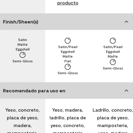
producto
Finish/Sheen(s)
Satin
Matte
Satin/Pearl
Satin/Pearl
Eggshell
Eggshell
Eggshell
Matte
Matte
Semi-Gloss
Flat
Semi-Gloss
Semi-Gloss
Recomendado para uso en
Yeso, concreto,
Yeso, madera,
Ladrillo, concreto,
placa de yeso,
ladrillo, placa de
placa de yeso,
madera,
yeso, concreto,
mampostería,
mampostería,
mampostería
yeso, madera