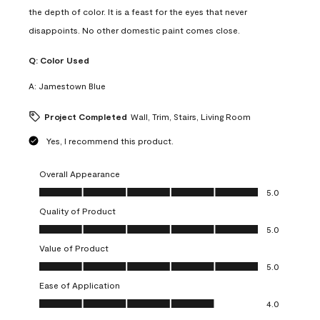
the depth of color. It is a feast for the eyes that never
disappoints. No other domestic paint comes close.
Q:
Color Used
A:
Jamestown Blue
Project Completed
Wall, Trim, Stairs, Living Room
Yes, I recommend this product.
Overall Appearance
Overall Appearance, 5.0 out of 5
5.0
Quality of Product
Quality of Product, 5.0 out of 5
5.0
Value of Product
Value of Product, 5.0 out of 5
5.0
Ease of Application
Ease of Application, 4.0 out of 5
4.0