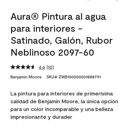
Aura® Pintura al agua
para interiores -
Satinado, Galón, Rubor
Neblinoso 2097-60
4.6
(10)
Read
10
Benjamin Moore
SKU# ZWB100000001888791
Reviews.
Same
page
La pintura para interiores de primerísima
link.
calidad de Benjamin Moore, la única opción
para un color incomparable y una belleza
impresionante y durader