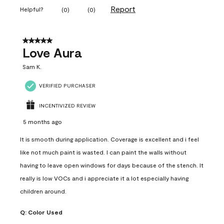
Report
Helpful?
(
0
)
(
0
)
5 out of 5 stars.
Love Aura
Sam K.
VERIFIED PURCHASER
INCENTIVIZED REVIEW
5 months ago
It is smooth during application. Coverage is excellent and i feel
like not much paint is wasted. I can paint the walls without
having to leave open windows for days because of the stench. It
really is low VOCs and i appreciate it a lot especially having
children around.
Q:
Color Used