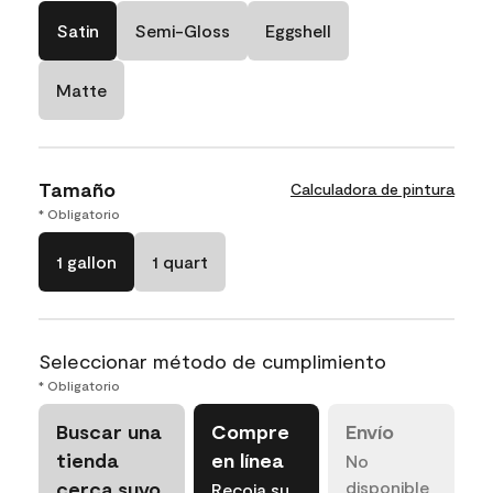
Satin
Semi-Gloss
Eggshell
Matte
Tamaño
Calculadora de pintura
* Obligatorio
1 gallon
1 quart
Seleccionar método de cumplimiento
* Obligatorio
Buscar una
Compre
Envío
tienda
en línea
No
cerca suyo
disponible
Recoja su