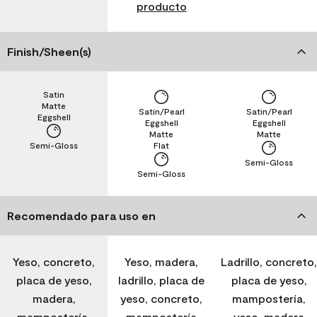
producto
Finish/Sheen(s)
Satin
Matte
Satin/Pearl
Satin/Pearl
Eggshell
Eggshell
Eggshell
Matte
Matte
Semi-Gloss
Flat
Semi-Gloss
Semi-Gloss
Recomendado para uso en
Yeso, concreto,
Yeso, madera,
Ladrillo, concreto,
placa de yeso,
ladrillo, placa de
placa de yeso,
madera,
yeso, concreto,
mampostería,
mampostería,
mampostería
yeso, madera