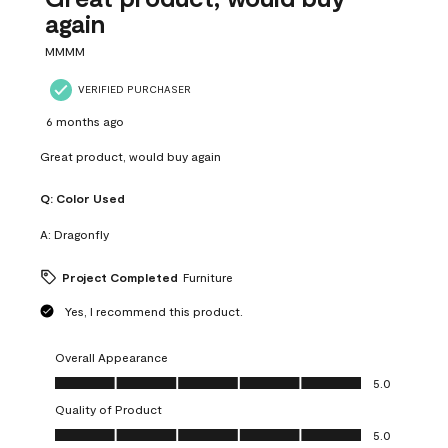
again
MMMM
VERIFIED PURCHASER
6 months ago
Great product, would buy again
Q:
Color Used
A:
Dragonfly
Project Completed
Furniture
Yes, I recommend this product.
Overall Appearance
Overall Appearance, 5.0 out of 5
5.0
Quality of Product
Quality of Product, 5.0 out of 5
5.0