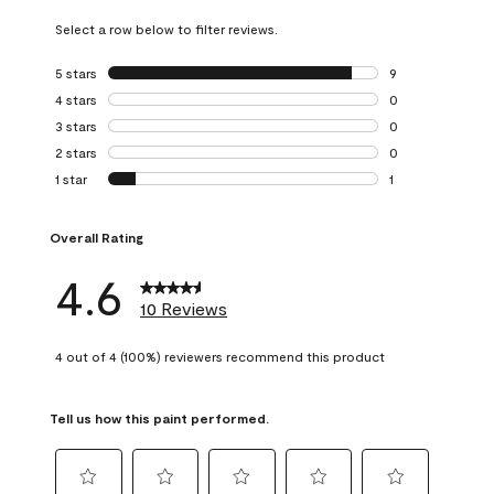
Select a row below to filter reviews.
5 stars
stars
9
9 reviews with 5 
4 stars
stars
0
0 reviews with 4 
3 stars
stars
0
0 reviews with 3 
2 stars
stars
0
0 reviews with 2 
1 star
stars
1
1 review with 1 sta
Overall Rating
4.6
10 Reviews
4 out of 4 (100%) reviewers recommend this product
Tell us how this paint performed.