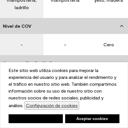
ladrillo
Nivel de COV
-
-
Cero
Coverage (Sq. Ft./Gal)
Este sitio web utiliza cookies para mejorar la
This website uses cookies to enhance user experience
experiencia del usuario y para analizar el rendimiento y
350-400
400-450
400-450
and to analyze performance and traffic on our website.
el tráfico en nuestro sitio web. También compartimos
We also share information about your use of our site
información sobre su uso de nuestro sitio con
with our social media, advertising, and analytics
nuestros socios de redes sociales, publicidad y
Tiempo de secado
partners.
análisis.
Configuración de cookies
Cookie Settings
1 hora
1 hora
1 hora
Negar
Deny
Aceptar cookies
Accept Cookies