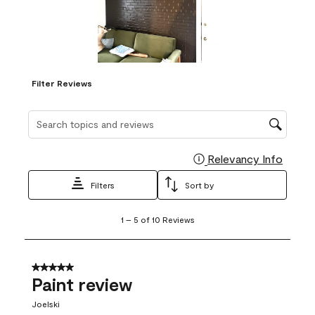
Filter Reviews
Search topics and reviews search region
Relevancy Info
Display
Filters
Sort by
1
1
–
5 of 10
Reviews
to
5
of
10
5 out of 5 stars.
Reviews
Paint review
.
Joelski