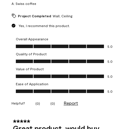
A:
Swiss coffee
Project Completed
Wall, Ceiling
Yes, I recommend this product.
Overall Appearance
Overall Appearance, 5.0 out of 5
5.0
Quality of Product
Quality of Product, 5.0 out of 5
5.0
Value of Product
Value of Product, 5.0 out of 5
5.0
Ease of Application
Ease of Application, 5.0 out of 5
5.0
Report
Helpful?
(
0
)
(
0
)
5 out of 5 stars.
Great product, would buy