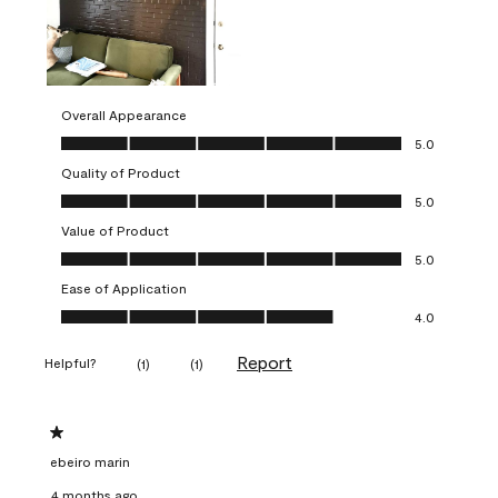
Overall Appearance
Overall Appearance, 5.0 out of 5
5.0
Quality of Product
Quality of Product, 5.0 out of 5
5.0
Value of Product
Value of Product, 5.0 out of 5
5.0
Ease of Application
Ease of Application, 4.0 out of 5
4.0
Report
Helpful?
(
1
)
(
1
)
1 out of 5 stars.
ebeiro marin
4 months ago