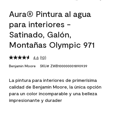
Aura® Pintura al agua
para interiores -
Satinado, Galón,
Montañas Olympic 971
4.6
(10)
Read
10
Benjamin Moore
SKU# ZWB100000001890939
Reviews.
Same
page
La pintura para interiores de primerísima
link.
calidad de Benjamin Moore, la única opción
para un color incomparable y una belleza
impresionante y durader