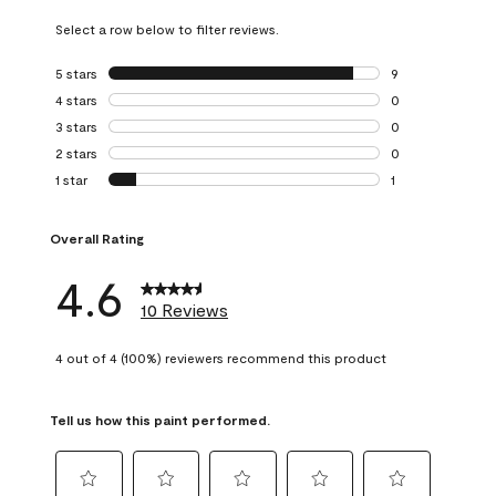
Select a row below to filter reviews.
5 stars
stars
9
9 reviews with 5 
4 stars
stars
0
0 reviews with 4 
3 stars
stars
0
0 reviews with 3 
2 stars
stars
0
0 reviews with 2 
1 star
stars
1
1 review with 1 sta
Overall Rating
4.6
10 Reviews
4 out of 4 (100%) reviewers recommend this product
Tell us how this paint performed.