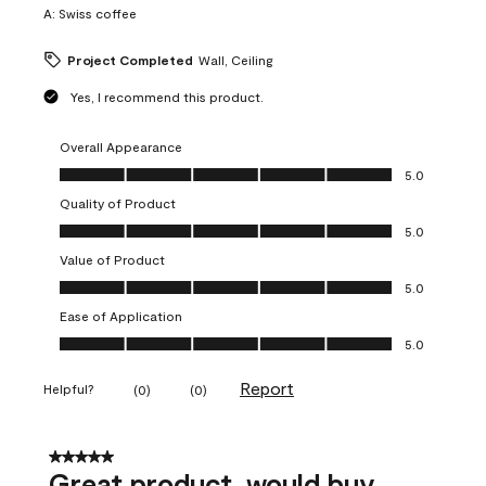
A:
Swiss coffee
Project Completed
Wall, Ceiling
Yes, I recommend this product.
Overall Appearance
Overall Appearance, 5.0 out of 5
5.0
Quality of Product
Quality of Product, 5.0 out of 5
5.0
Value of Product
Value of Product, 5.0 out of 5
5.0
Ease of Application
Ease of Application, 5.0 out of 5
5.0
Report
Helpful?
(
0
)
(
0
)
5 out of 5 stars.
Great product, would buy