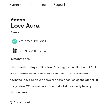
Report
Helpful?
(
0
)
(
0
)
5 out of 5 stars.
Love Aura
Sam K.
VERIFIED PURCHASER
INCENTIVIZED REVIEW
5 months ago
It is smooth during application. Coverage is excellent and i feel
like not much paint is wasted. I can paint the walls without
having to leave open windows for days because of the stench. It
really is low VOCs and i appreciate it a lot especially having
children around.
Q:
Color Used