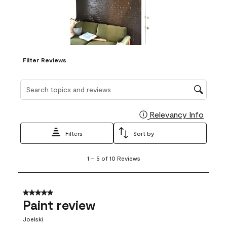
Filter Reviews
Search topics and reviews search region
Relevancy Info
Display
Filters
Sort by
1
1
–
5 of 10
Reviews
to
5
of
10
5 out of 5 stars.
Reviews
Paint review
.
Joelski