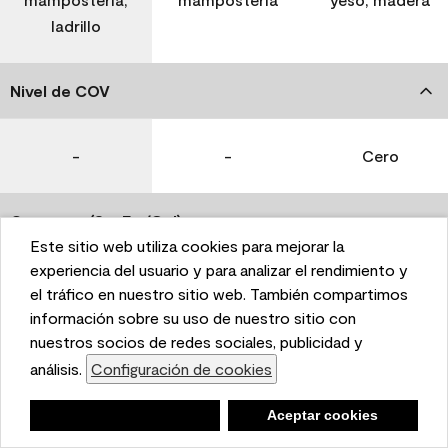
ladrillo
Nivel de COV
-
-
Cero
Coverage (Sq. Ft./Gal)
Este sitio web utiliza cookies para mejorar la
This website uses cookies to enhance user experience
experiencia del usuario y para analizar el rendimiento y
350-400
400-450
400-450
and to analyze performance and traffic on our website.
el tráfico en nuestro sitio web. También compartimos
We also share information about your use of our site
información sobre su uso de nuestro sitio con
with our social media, advertising, and analytics
nuestros socios de redes sociales, publicidad y
Tiempo de secado
partners.
análisis.
Configuración de cookies
Cookie Settings
1 hora
1 hora
1 hora
Negar
Deny
Aceptar cookies
Accept Cookies