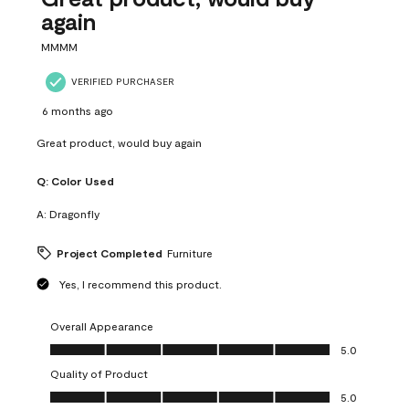
again
MMMM
VERIFIED PURCHASER
6 months ago
Great product, would buy again
Q:
Color Used
A:
Dragonfly
Project Completed
Furniture
Yes, I recommend this product.
Overall Appearance
Overall Appearance, 5.0 out of 5
5.0
Quality of Product
Quality of Product, 5.0 out of 5
5.0