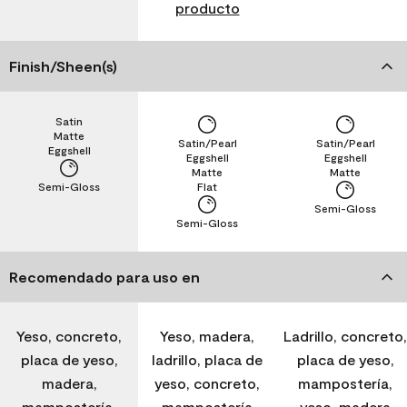
producto
Finish/Sheen(s)
Satin
Matte
Satin/Pearl
Satin/Pearl
Eggshell
Eggshell
Eggshell
Matte
Matte
Semi-Gloss
Flat
Semi-Gloss
Semi-Gloss
Recomendado para uso en
Yeso, concreto,
Yeso, madera,
Ladrillo, concreto,
placa de yeso,
ladrillo, placa de
placa de yeso,
madera,
yeso, concreto,
mampostería,
mampostería,
mampostería
yeso, madera