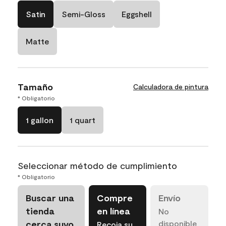
Satin
Semi-Gloss
Eggshell
Matte
Tamaño
Calculadora de pintura
* Obligatorio
1 gallon
1 quart
Seleccionar método de cumplimiento
* Obligatorio
Buscar una
Compre
Envío
tienda
en línea
No
cerca suyo
disponible
Recoja su