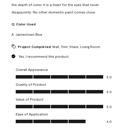
the depth of color. It is a feast for the eyes that never
disappoints. No other domestic paint comes close.
Q:
Color Used
A:
Jamestown Blue
Project Completed
Wall, Trim, Stairs, Living Room
Yes, I recommend this product.
Overall Appearance
Overall Appearance, 5.0 out of 5
5.0
Quality of Product
Quality of Product, 5.0 out of 5
5.0
Value of Product
Value of Product, 5.0 out of 5
5.0
Ease of Application
Ease of Application, 4.0 out of 5
4.0