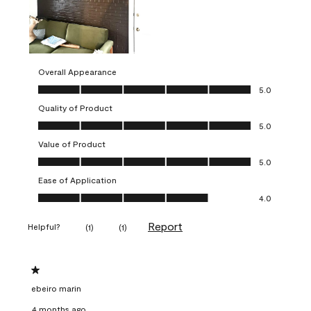
Overall Appearance
Overall Appearance, 5.0 out of 5
5.0
Quality of Product
Quality of Product, 5.0 out of 5
5.0
Value of Product
Value of Product, 5.0 out of 5
5.0
Ease of Application
Ease of Application, 4.0 out of 5
4.0
Report
Helpful?
(
1
)
(
1
)
1 out of 5 stars.
ebeiro marin
4 months ago