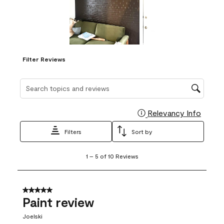
Filter Reviews
Search topics and reviews search region
Relevancy Info
Display
Filters
Sort by
1
1
–
5 of 10
Reviews
to
5
of
10
5 out of 5 stars.
Reviews
Paint review
.
Joelski