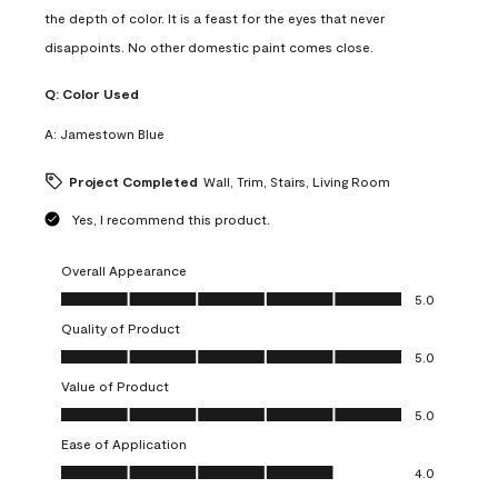
the depth of color. It is a feast for the eyes that never
disappoints. No other domestic paint comes close.
Q:
Color Used
A:
Jamestown Blue
Project Completed
Wall, Trim, Stairs, Living Room
Yes, I recommend this product.
Overall Appearance
Overall Appearance, 5.0 out of 5
5.0
Quality of Product
Quality of Product, 5.0 out of 5
5.0
Value of Product
Value of Product, 5.0 out of 5
5.0
Ease of Application
Ease of Application, 4.0 out of 5
4.0