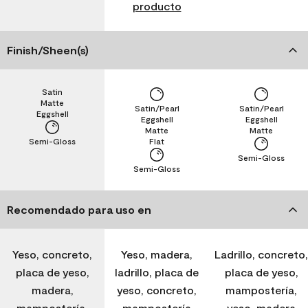
producto
Finish/Sheen(s)
Satin
Matte
Satin/Pearl
Satin/Pearl
Eggshell
Eggshell
Eggshell
Matte
Matte
Semi-Gloss
Flat
Semi-Gloss
Semi-Gloss
Recomendado para uso en
Yeso, concreto,
Yeso, madera,
Ladrillo, concreto,
placa de yeso,
ladrillo, placa de
placa de yeso,
madera,
yeso, concreto,
mampostería,
mampostería,
mampostería
yeso, madera