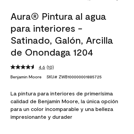
Aura® Pintura al agua
para interiores -
Satinado, Galón, Arcilla
de Onondaga 1204
4.6
(10)
Read
10
Benjamin Moore
SKU# ZWB100000001885725
Reviews.
Same
page
La pintura para interiores de primerísima
link.
calidad de Benjamin Moore, la única opción
para un color incomparable y una belleza
impresionante y durader