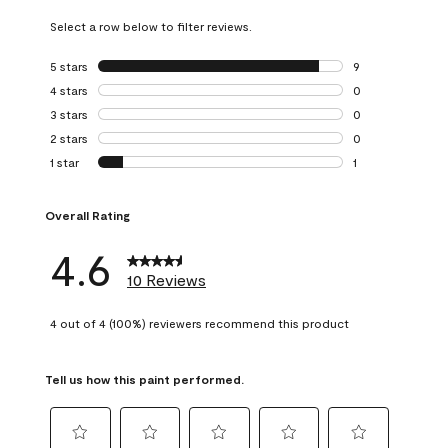
Select a row below to filter reviews.
5 stars
stars
9
9 reviews with 5 
4 stars
stars
0
0 reviews with 4 
3 stars
stars
0
0 reviews with 3 
2 stars
stars
0
0 reviews with 2 
1 star
stars
1
1 review with 1 sta
Overall Rating
4.6
10 Reviews
4 out of 4 (100%) reviewers recommend this product
Tell us how this paint performed.