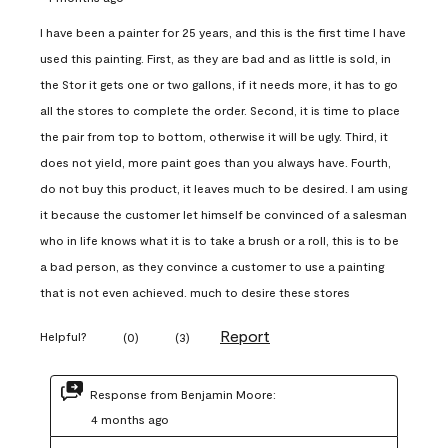
I have been a painter for 25 years, and this is the first time I have
used this painting. First, as they are bad and as little is sold, in
the Stor it gets one or two gallons, if it needs more, it has to go
all the stores to complete the order. Second, it is time to place
the pair from top to bottom, otherwise it will be ugly. Third, it
does not yield, more paint goes than you always have. Fourth,
do not buy this product, it leaves much to be desired. I am using
it because the customer let himself be convinced of a salesman
who in life knows what it is to take a brush or a roll, this is to be
a bad person, as they convince a customer to use a painting
that is not even achieved. much to desire these stores
Report
Helpful?
(
0
)
(
3
)
Response from Benjamin Moore:
4 months ago