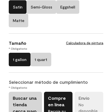
Satin
Semi-Gloss
Eggshell
Matte
Tamaño
Calculadora de pintura
* Obligatorio
1 gallon
1 quart
Seleccionar método de cumplimiento
* Obligatorio
Buscar una
Compre
Envío
tienda
en línea
No
cerca suyo
disponible
Recoja su