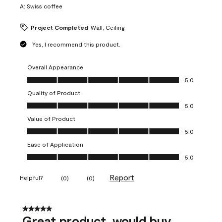
A:
Swiss coffee
Project Completed
Wall, Ceiling
Yes, I recommend this product.
Overall Appearance
Overall Appearance, 5.0 out of 5
5.0
Quality of Product
Quality of Product, 5.0 out of 5
5.0
Value of Product
Value of Product, 5.0 out of 5
5.0
Ease of Application
Ease of Application, 5.0 out of 5
5.0
Report
Helpful?
(
0
)
(
0
)
5 out of 5 stars.
Great product, would buy