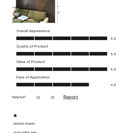
Overall Appearance
Overall Appearance, 5.0 out of 5
5.0
Quality of Product
Quality of Product, 5.0 out of 5
5.0
Value of Product
Value of Product, 5.0 out of 5
5.0
Ease of Application
Ease of Application, 4.0 out of 5
4.0
Report
Helpful?
(
1
)
(
1
)
1 out of 5 stars.
ebeiro marin
4 months ago