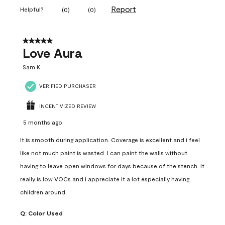
Report
Helpful?
(
0
)
(
0
)
5 out of 5 stars.
Love Aura
Sam K.
VERIFIED PURCHASER
INCENTIVIZED REVIEW
5 months ago
It is smooth during application. Coverage is excellent and i feel
like not much paint is wasted. I can paint the walls without
having to leave open windows for days because of the stench. It
really is low VOCs and i appreciate it a lot especially having
children around.
Q:
Color Used