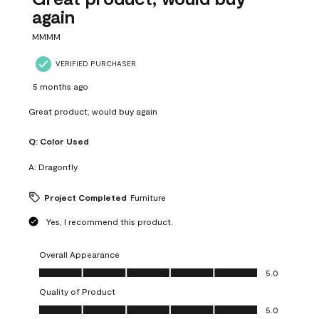
again
MMMM
VERIFIED PURCHASER
5 months ago
Great product, would buy again
Q:
Color Used
A:
Dragonfly
Project Completed
Furniture
Yes, I recommend this product.
Overall Appearance
Overall Appearance, 5.0 out of 5
5.0
Quality of Product
Quality of Product, 5.0 out of 5
5.0