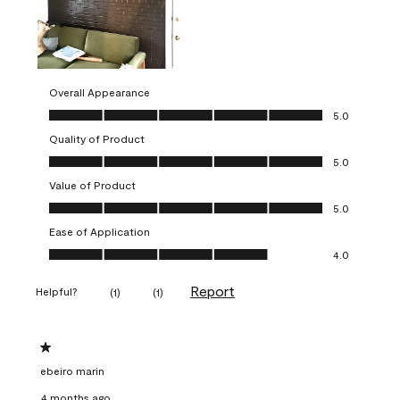
Overall Appearance
Overall Appearance, 5.0 out of 5
5.0
Quality of Product
Quality of Product, 5.0 out of 5
5.0
Value of Product
Value of Product, 5.0 out of 5
5.0
Ease of Application
Ease of Application, 4.0 out of 5
4.0
Report
Helpful?
(
1
)
(
1
)
1 out of 5 stars.
ebeiro marin
4 months ago