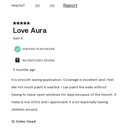
Report
Helpful?
(
0
)
(
0
)
5 out of 5 stars.
Love Aura
Sam K.
VERIFIED PURCHASER
INCENTIVIZED REVIEW
5 months ago
It is smooth during application. Coverage is excellent and i feel
like not much paint is wasted. I can paint the walls without
having to leave open windows for days because of the stench. It
really is low VOCs and i appreciate it a lot especially having
children around.
Q:
Color Used