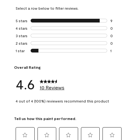
Select a row below to filter reviews.
5 stars
stars
9
9 reviews with 5 
4 stars
stars
0
0 reviews with 4 
3 stars
stars
0
0 reviews with 3 
2 stars
stars
0
0 reviews with 2 
1 star
stars
1
1 review with 1 sta
Overall Rating
4.6
10 Reviews
4 out of 4 (100%) reviewers recommend this product
Tell us how this paint performed.