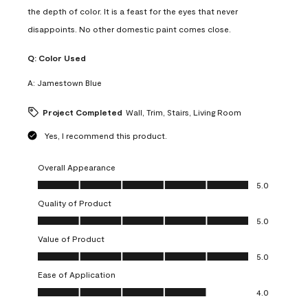
the depth of color. It is a feast for the eyes that never
disappoints. No other domestic paint comes close.
Q:
Color Used
A:
Jamestown Blue
Project Completed
Wall, Trim, Stairs, Living Room
Yes, I recommend this product.
Overall Appearance
Overall Appearance, 5.0 out of 5
5.0
Quality of Product
Quality of Product, 5.0 out of 5
5.0
Value of Product
Value of Product, 5.0 out of 5
5.0
Ease of Application
Ease of Application, 4.0 out of 5
4.0