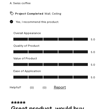
A:
Swiss coffee
Project Completed
Wall, Ceiling
Yes, I recommend this product.
Overall Appearance
Overall Appearance, 5.0 out of 5
5.0
Quality of Product
Quality of Product, 5.0 out of 5
5.0
Value of Product
Value of Product, 5.0 out of 5
5.0
Ease of Application
Ease of Application, 5.0 out of 5
5.0
Report
Helpful?
(
0
)
(
0
)
5 out of 5 stars.
Great product, would buy