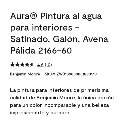
Aura® Pintura al agua
para interiores -
Satinado, Galón, Avena
Pálida 2166-60
4.6
(10)
Read
10
Benjamin Moore
SKU# ZWB100000001883518
Reviews.
Same
page
La pintura para interiores de primerísima
link.
calidad de Benjamin Moore, la única opción
para un color incomparable y una belleza
impresionante y durader