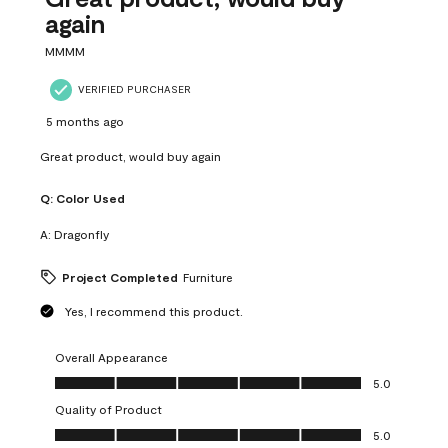
again
MMMM
VERIFIED PURCHASER
5 months ago
Great product, would buy again
Q:
Color Used
A:
Dragonfly
Project Completed
Furniture
Yes, I recommend this product.
Overall Appearance
Overall Appearance, 5.0 out of 5
5.0
Quality of Product
Quality of Product, 5.0 out of 5
5.0