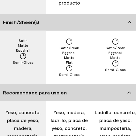
producto
Finish/Sheen(s)
Satin
Matte
Satin/Pearl
Satin/Pearl
Eggshell
Eggshell
Eggshell
Matte
Matte
Semi-Gloss
Flat
Semi-Gloss
Semi-Gloss
Recomendado para uso en
Yeso, concreto,
Yeso, madera,
Ladrillo, concreto,
placa de yeso,
ladrillo, placa de
placa de yeso,
madera,
yeso, concreto,
mampostería,
mampostería,
mampostería
yeso, madera