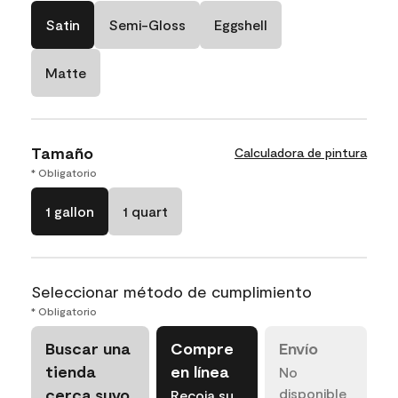
Satin
Semi-Gloss
Eggshell
Matte
Tamaño
Calculadora de pintura
* Obligatorio
1 gallon
1 quart
Seleccionar método de cumplimiento
* Obligatorio
Buscar una
Compre
Envío
tienda
en línea
No
cerca suyo
disponible
Recoja su