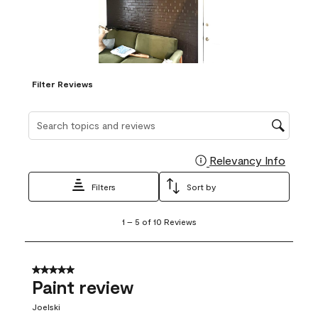
Filter Reviews
Search topics and reviews search region
Relevancy Info
Display
Filters
Sort by
1
1
–
5 of 10
Reviews
to
5
of
10
5 out of 5 stars.
Reviews
Paint review
.
Joelski