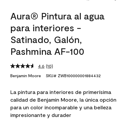
Aura® Pintura al agua
para interiores -
Satinado, Galón,
Pashmina AF-100
4.6
(10)
Read
10
Benjamin Moore
SKU# ZWB100000001884432
Reviews.
Same
page
La pintura para interiores de primerísima
link.
calidad de Benjamin Moore, la única opción
para un color incomparable y una belleza
impresionante y durader