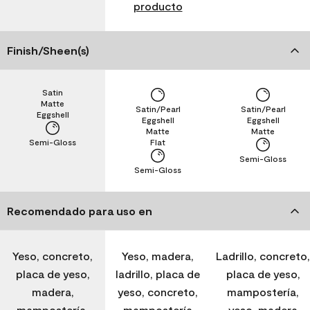
producto
Finish/Sheen(s)
Satin
Matte
Satin/Pearl
Satin/Pearl
Eggshell
Eggshell
Eggshell
Matte
Matte
Semi-Gloss
Flat
Semi-Gloss
Semi-Gloss
Recomendado para uso en
Yeso, concreto,
Yeso, madera,
Ladrillo, concreto,
placa de yeso,
ladrillo, placa de
placa de yeso,
madera,
yeso, concreto,
mampostería,
mampostería,
mampostería
yeso, madera