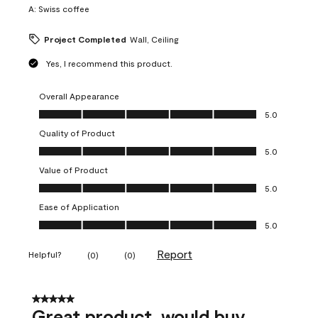
A:
Swiss coffee
Project Completed
Wall, Ceiling
Yes, I recommend this product.
Overall Appearance
Overall Appearance, 5.0 out of 5
5.0
Quality of Product
Quality of Product, 5.0 out of 5
5.0
Value of Product
Value of Product, 5.0 out of 5
5.0
Ease of Application
Ease of Application, 5.0 out of 5
5.0
Report
Helpful?
(
0
)
(
0
)
5 out of 5 stars.
Great product, would buy