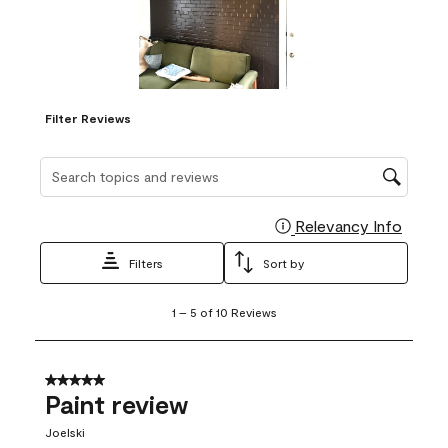
Filter Reviews
Search topics and reviews search region
Relevancy Info
Display
Filters
Sort by
1
1
–
5 of 10
Reviews
to
5
of
10
5 out of 5 stars.
Reviews
Paint review
.
Joelski