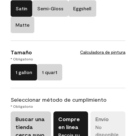
Satin
Semi-Gloss
Eggshell
Matte
Tamaño
Calculadora de pintura
* Obligatorio
1 gallon
1 quart
Seleccionar método de cumplimiento
* Obligatorio
Buscar una
Compre
Envío
tienda
en línea
No
cerca suyo
disponible
Recoja su