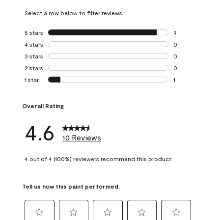
Select a row below to filter reviews.
5 stars
stars
9
9 reviews with 5 
4 stars
stars
0
0 reviews with 4 
3 stars
stars
0
0 reviews with 3 
2 stars
stars
0
0 reviews with 2 
1 star
stars
1
1 review with 1 sta
Overall Rating
4.6
10 Reviews
4 out of 4 (100%) reviewers recommend this product
Tell us how this paint performed.