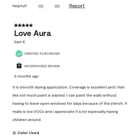
Report
Helpful?
(
0
)
(
0
)
5 out of 5 stars.
Love Aura
Sam K.
VERIFIED PURCHASER
INCENTIVIZED REVIEW
5 months ago
It is smooth during application. Coverage is excellent and i feel
like not much paint is wasted. I can paint the walls without
having to leave open windows for days because of the stench. It
really is low VOCs and i appreciate it a lot especially having
children around.
Q:
Color Used