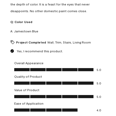
the depth of color. It is a feast for the eyes that never
disappoints. No other domestic paint comes close.
Q:
Color Used
A:
Jamestown Blue
Project Completed
Wall, Trim, Stairs, Living Room
Yes, I recommend this product.
Overall Appearance
Overall Appearance, 5.0 out of 5
5.0
Quality of Product
Quality of Product, 5.0 out of 5
5.0
Value of Product
Value of Product, 5.0 out of 5
5.0
Ease of Application
Ease of Application, 4.0 out of 5
4.0