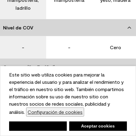
ladrillo
Nivel de COV
-
-
Cero
Coverage (Sq. Ft./Gal)
Este sitio web utiliza cookies para mejorar la
This website uses cookies to enhance user experience
experiencia del usuario y para analizar el rendimiento y
350-400
400-450
400-450
and to analyze performance and traffic on our website.
el tráfico en nuestro sitio web. También compartimos
We also share information about your use of our site
información sobre su uso de nuestro sitio con
with our social media, advertising, and analytics
nuestros socios de redes sociales, publicidad y
Tiempo de secado
partners.
análisis.
Configuración de cookies
Cookie Settings
1 hora
1 hora
1 hora
Negar
Deny
Aceptar cookies
Accept Cookies