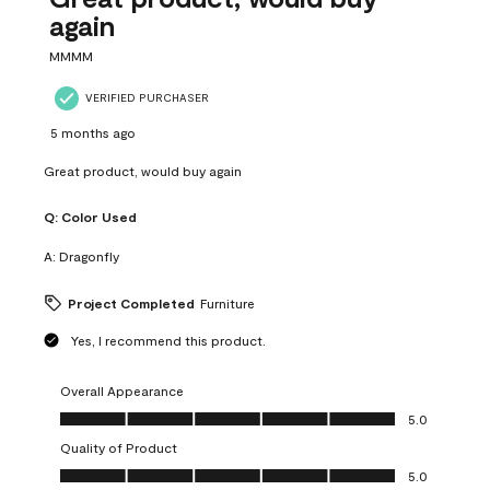
again
MMMM
VERIFIED PURCHASER
5 months ago
Great product, would buy again
Q:
Color Used
A:
Dragonfly
Project Completed
Furniture
Yes, I recommend this product.
Overall Appearance
Overall Appearance, 5.0 out of 5
5.0
Quality of Product
Quality of Product, 5.0 out of 5
5.0