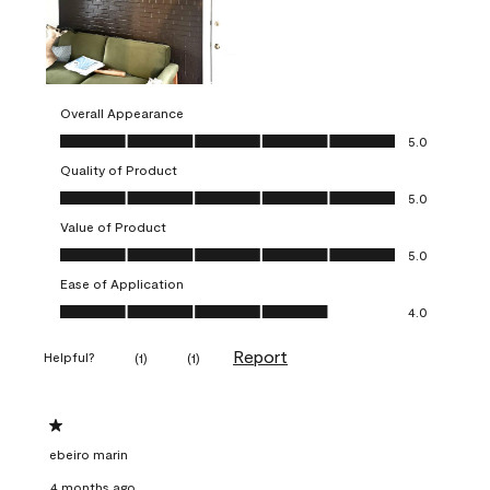
Overall Appearance
Overall Appearance, 5.0 out of 5
5.0
Quality of Product
Quality of Product, 5.0 out of 5
5.0
Value of Product
Value of Product, 5.0 out of 5
5.0
Ease of Application
Ease of Application, 4.0 out of 5
4.0
Report
Helpful?
(
1
)
(
1
)
1 out of 5 stars.
ebeiro marin
4 months ago