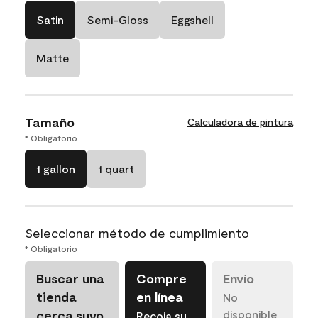
Satin
Semi-Gloss
Eggshell
Matte
Tamaño
Calculadora de pintura
* Obligatorio
1 gallon
1 quart
Seleccionar método de cumplimiento
* Obligatorio
Buscar una
Compre
Envío
tienda
en línea
No
cerca suyo
disponible
Recoja su