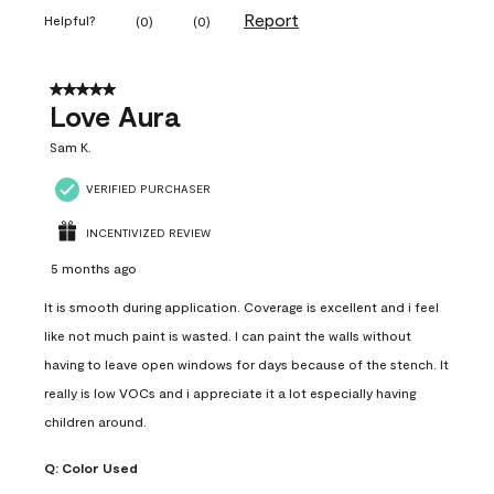
Report
Helpful?
(
0
)
(
0
)
5 out of 5 stars.
Love Aura
Sam K.
VERIFIED PURCHASER
INCENTIVIZED REVIEW
5 months ago
It is smooth during application. Coverage is excellent and i feel
like not much paint is wasted. I can paint the walls without
having to leave open windows for days because of the stench. It
really is low VOCs and i appreciate it a lot especially having
children around.
Q:
Color Used