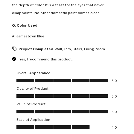
the depth of color. It is a feast for the eyes that never
disappoints. No other domestic paint comes close.
Q:
Color Used
A:
Jamestown Blue
Project Completed
Wall, Trim, Stairs, Living Room
Yes, I recommend this product.
Overall Appearance
Overall Appearance, 5.0 out of 5
5.0
Quality of Product
Quality of Product, 5.0 out of 5
5.0
Value of Product
Value of Product, 5.0 out of 5
5.0
Ease of Application
Ease of Application, 4.0 out of 5
4.0