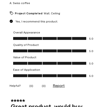
A:
Swiss coffee
Project Completed
Wall, Ceiling
Yes, I recommend this product.
Overall Appearance
Overall Appearance, 5.0 out of 5
5.0
Quality of Product
Quality of Product, 5.0 out of 5
5.0
Value of Product
Value of Product, 5.0 out of 5
5.0
Ease of Application
Ease of Application, 5.0 out of 5
5.0
Report
Helpful?
(
0
)
(
0
)
5 out of 5 stars.
Great product, would buy