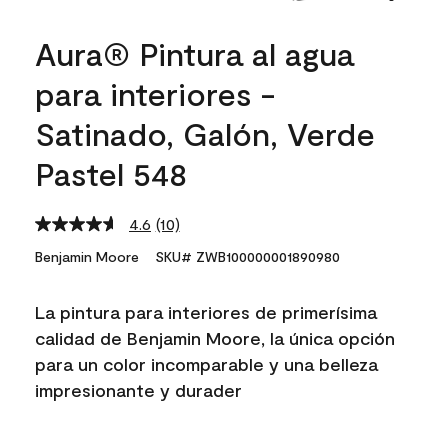
Aura® Pintura al agua
para interiores -
Satinado, Galón, Verde
Pastel 548
4.6
(10)
Read
10
Benjamin Moore
SKU# ZWB100000001890980
Reviews.
Same
page
La pintura para interiores de primerísima
link.
calidad de Benjamin Moore, la única opción
para un color incomparable y una belleza
impresionante y durader