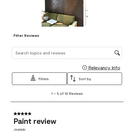
Filter Reviews
Search topics and reviews search region
Relevancy Info
Display
Filters
Sort by
1
1
–
5 of 10
Reviews
to
5
of
10
5 out of 5 stars.
Reviews
Paint review
.
Joelski