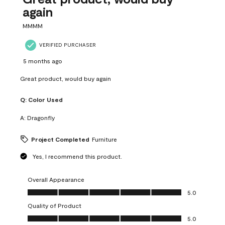
again
MMMM
VERIFIED PURCHASER
5 months ago
Great product, would buy again
Q:
Color Used
A:
Dragonfly
Project Completed
Furniture
Yes, I recommend this product.
Overall Appearance
Overall Appearance, 5.0 out of 5
5.0
Quality of Product
Quality of Product, 5.0 out of 5
5.0