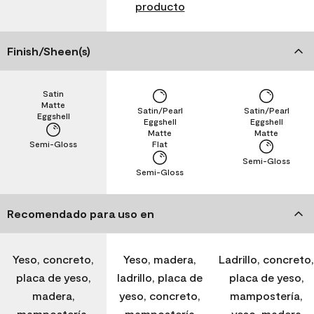
producto
Finish/Sheen(s)
Satin
Matte
Satin/Pearl
Satin/Pearl
Eggshell
Eggshell
Eggshell
Matte
Matte
Semi-Gloss
Flat
Semi-Gloss
Semi-Gloss
Recomendado para uso en
Yeso, concreto,
Yeso, madera,
Ladrillo, concreto,
placa de yeso,
ladrillo, placa de
placa de yeso,
madera,
yeso, concreto,
mampostería,
mampostería,
mampostería
yeso, madera