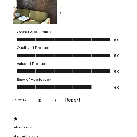
Overall Appearance
Overall Appearance, 5.0 out of 5
5.0
Quality of Product
Quality of Product, 5.0 out of 5
5.0
Value of Product
Value of Product, 5.0 out of 5
5.0
Ease of Application
Ease of Application, 4.0 out of 5
4.0
Report
Helpful?
(
1
)
(
1
)
1 out of 5 stars.
ebeiro marin
4 months ago