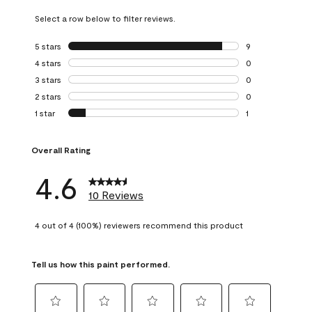
Select a row below to filter reviews.
5 stars
stars
9
9 reviews with 5 
4 stars
stars
0
0 reviews with 4 
3 stars
stars
0
0 reviews with 3 
2 stars
stars
0
0 reviews with 2 
1 star
stars
1
1 review with 1 sta
Overall Rating
4.6
10 Reviews
4 out of 4 (100%) reviewers recommend this product
Tell us how this paint performed.