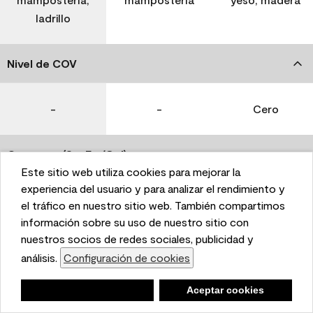
ladrillo
Nivel de COV
-
-
Cero
Coverage (Sq. Ft./Gal)
Este sitio web utiliza cookies para mejorar la
This website uses cookies to enhance user experience
experiencia del usuario y para analizar el rendimiento y
350-400
400-450
400-450
and to analyze performance and traffic on our website.
el tráfico en nuestro sitio web. También compartimos
We also share information about your use of our site
información sobre su uso de nuestro sitio con
with our social media, advertising, and analytics
nuestros socios de redes sociales, publicidad y
Tiempo de secado
partners.
análisis.
Configuración de cookies
Cookie Settings
1 hora
1 hora
1 hora
Negar
Deny
Aceptar cookies
Accept Cookies