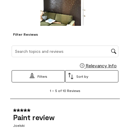
Filter Reviews
Search topics and reviews search region
Relevancy Info
Display
Filters
Sort by
1
1
–
5 of 10
Reviews
to
5
of
10
5 out of 5 stars.
Reviews
Paint review
.
Joelski