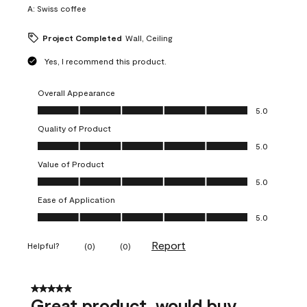
A:
Swiss coffee
Project Completed
Wall, Ceiling
Yes, I recommend this product.
Overall Appearance
Overall Appearance, 5.0 out of 5
5.0
Quality of Product
Quality of Product, 5.0 out of 5
5.0
Value of Product
Value of Product, 5.0 out of 5
5.0
Ease of Application
Ease of Application, 5.0 out of 5
5.0
Report
Helpful?
(
0
)
(
0
)
5 out of 5 stars.
Great product, would buy