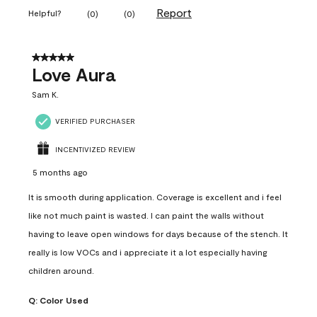
Report
Helpful?
(
0
)
(
0
)
5 out of 5 stars.
Love Aura
Sam K.
VERIFIED PURCHASER
INCENTIVIZED REVIEW
5 months ago
It is smooth during application. Coverage is excellent and i feel
like not much paint is wasted. I can paint the walls without
having to leave open windows for days because of the stench. It
really is low VOCs and i appreciate it a lot especially having
children around.
Q:
Color Used