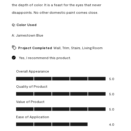
the depth of color. It is a feast for the eyes that never
disappoints. No other domestic paint comes close.
Q:
Color Used
A:
Jamestown Blue
Project Completed
Wall, Trim, Stairs, Living Room
Yes, I recommend this product.
Overall Appearance
Overall Appearance, 5.0 out of 5
5.0
Quality of Product
Quality of Product, 5.0 out of 5
5.0
Value of Product
Value of Product, 5.0 out of 5
5.0
Ease of Application
Ease of Application, 4.0 out of 5
4.0