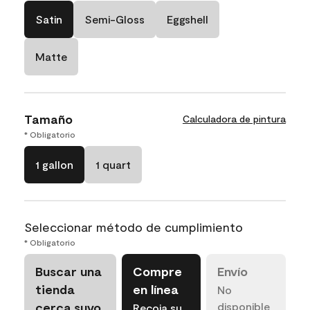
Satin
Semi-Gloss
Eggshell
Matte
Tamaño
Calculadora de pintura
* Obligatorio
1 gallon
1 quart
Seleccionar método de cumplimiento
* Obligatorio
Buscar una
Compre
Envío
tienda
en línea
No
cerca suyo
disponible
Recoja su