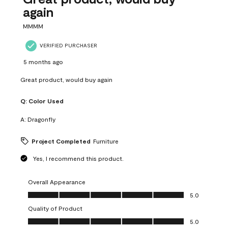
again
MMMM
VERIFIED PURCHASER
5 months ago
Great product, would buy again
Q:
Color Used
A:
Dragonfly
Project Completed
Furniture
Yes, I recommend this product.
Overall Appearance
Overall Appearance, 5.0 out of 5
5.0
Quality of Product
Quality of Product, 5.0 out of 5
5.0