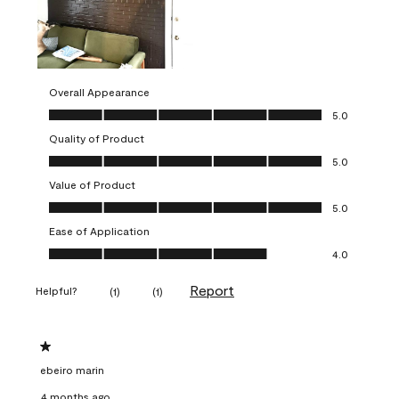
Overall Appearance
Overall Appearance, 5.0 out of 5
5.0
Quality of Product
Quality of Product, 5.0 out of 5
5.0
Value of Product
Value of Product, 5.0 out of 5
5.0
Ease of Application
Ease of Application, 4.0 out of 5
4.0
Report
Helpful?
(
1
)
(
1
)
1 out of 5 stars.
ebeiro marin
4 months ago