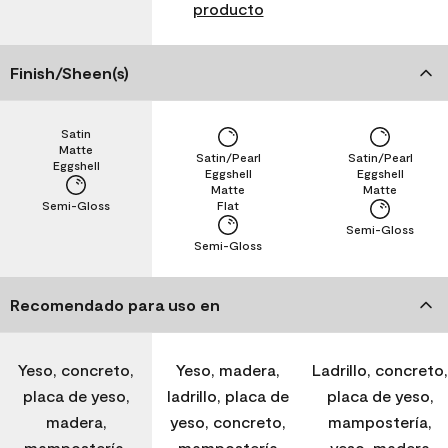
producto
Finish/Sheen(s)
Satin
Matte
Satin/Pearl
Satin/Pearl
Eggshell
Eggshell
Eggshell
Matte
Matte
Semi-Gloss
Flat
Semi-Gloss
Semi-Gloss
Recomendado para uso en
Yeso, concreto,
Yeso, madera,
Ladrillo, concreto,
placa de yeso,
ladrillo, placa de
placa de yeso,
madera,
yeso, concreto,
mampostería,
mampostería,
mampostería
yeso, madera