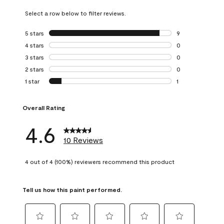
Select a row below to filter reviews.
5 stars
stars
9
9 reviews with 5 
4 stars
stars
0
0 reviews with 4 
3 stars
stars
0
0 reviews with 3 
2 stars
stars
0
0 reviews with 2 
1 star
stars
1
1 review with 1 sta
Overall Rating
4.6
10 Reviews
4 out of 4 (100%) reviewers recommend this product
Tell us how this paint performed.