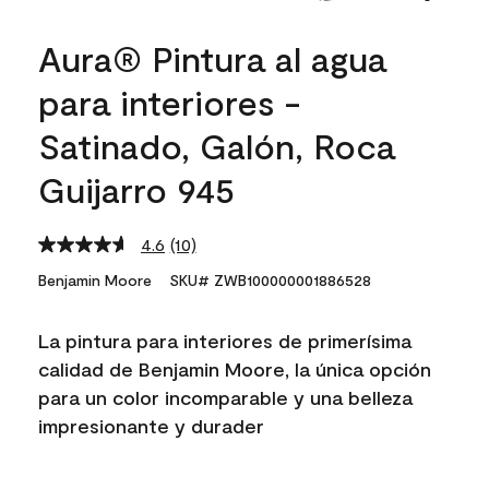
Aura® Pintura al agua
para interiores -
Satinado, Galón, Roca
Guijarro 945
4.6
(10)
Read
10
Benjamin Moore
SKU# ZWB100000001886528
Reviews.
Same
page
La pintura para interiores de primerísima
link.
calidad de Benjamin Moore, la única opción
para un color incomparable y una belleza
impresionante y durader