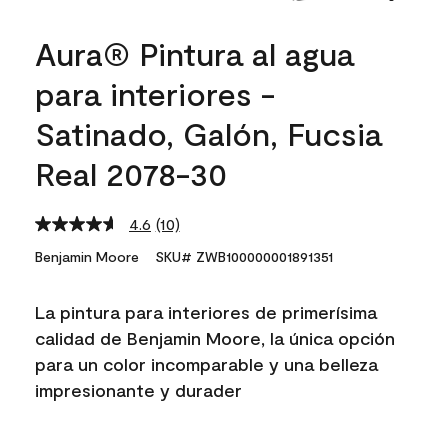
Aura® Pintura al agua
para interiores -
Satinado, Galón, Fucsia
Real 2078-30
4.6
(10)
Read
10
Benjamin Moore
SKU# ZWB100000001891351
Reviews.
Same
page
La pintura para interiores de primerísima
link.
calidad de Benjamin Moore, la única opción
para un color incomparable y una belleza
impresionante y durader