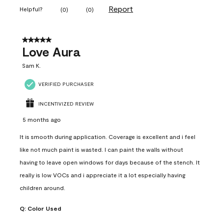
Report
Helpful?
(
0
)
(
0
)
5 out of 5 stars.
Love Aura
Sam K.
VERIFIED PURCHASER
INCENTIVIZED REVIEW
5 months ago
It is smooth during application. Coverage is excellent and i feel
like not much paint is wasted. I can paint the walls without
having to leave open windows for days because of the stench. It
really is low VOCs and i appreciate it a lot especially having
children around.
Q:
Color Used