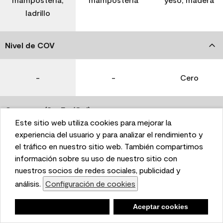
ladrillo
Nivel de COV
-
-
Cero
Coverage (Sq. Ft./Gal)
Este sitio web utiliza cookies para mejorar la
This website uses cookies to enhance user experience
experiencia del usuario y para analizar el rendimiento y
350-400
400-450
400-450
and to analyze performance and traffic on our website.
el tráfico en nuestro sitio web. También compartimos
We also share information about your use of our site
información sobre su uso de nuestro sitio con
with our social media, advertising, and analytics
nuestros socios de redes sociales, publicidad y
Tiempo de secado
partners.
análisis.
Configuración de cookies
Cookie Settings
1 hora
1 hora
1 hora
Negar
Deny
Aceptar cookies
Accept Cookies