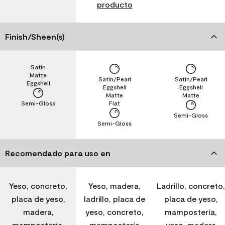
producto
Finish/Sheen(s)
Satin
Matte
Satin/Pearl
Satin/Pearl
Eggshell
Eggshell
Eggshell
Matte
Matte
Semi-Gloss
Flat
Semi-Gloss
Semi-Gloss
Recomendado para uso en
Yeso, concreto,
Yeso, madera,
Ladrillo, concreto,
placa de yeso,
ladrillo, placa de
placa de yeso,
madera,
yeso, concreto,
mampostería,
mampostería,
mampostería
yeso, madera