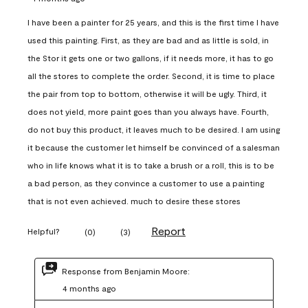
I have been a painter for 25 years, and this is the first time I have
used this painting. First, as they are bad and as little is sold, in
the Stor it gets one or two gallons, if it needs more, it has to go
all the stores to complete the order. Second, it is time to place
the pair from top to bottom, otherwise it will be ugly. Third, it
does not yield, more paint goes than you always have. Fourth,
do not buy this product, it leaves much to be desired. I am using
it because the customer let himself be convinced of a salesman
who in life knows what it is to take a brush or a roll, this is to be
a bad person, as they convince a customer to use a painting
that is not even achieved. much to desire these stores
Report
Helpful?
(
0
)
(
3
)
Response from Benjamin Moore:
4 months ago