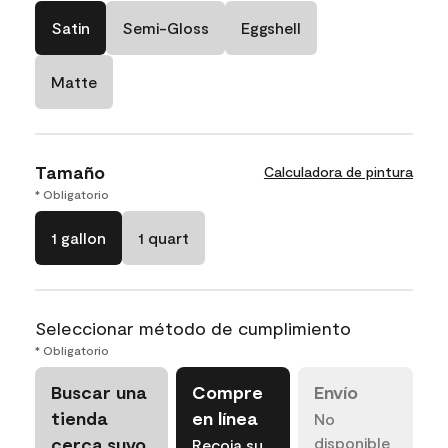
Satin
Semi-Gloss
Eggshell
Matte
Tamaño
Calculadora de pintura
* Obligatorio
1 gallon
1 quart
Seleccionar método de cumplimiento
* Obligatorio
Buscar una
Compre
Envío
tienda
en línea
No
cerca suyo
disponible
Recoja su