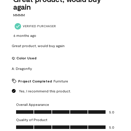
again
MMMM
VERIFIED PURCHASER
6 months ago
Great product, would buy again
Q:
Color Used
A:
Dragonfly
Project Completed
Furniture
Yes, I recommend this product.
Overall Appearance
Overall Appearance, 5.0 out of 5
5.0
Quality of Product
Quality of Product, 5.0 out of 5
5.0