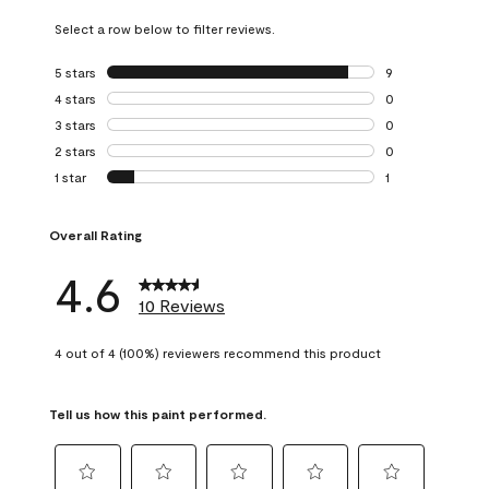
Select a row below to filter reviews.
5 stars
stars
9
9 reviews with 5 
4 stars
stars
0
0 reviews with 4 
3 stars
stars
0
0 reviews with 3 
2 stars
stars
0
0 reviews with 2 
1 star
stars
1
1 review with 1 sta
Overall Rating
4.6
10 Reviews
4 out of 4 (100%) reviewers recommend this product
Tell us how this paint performed.