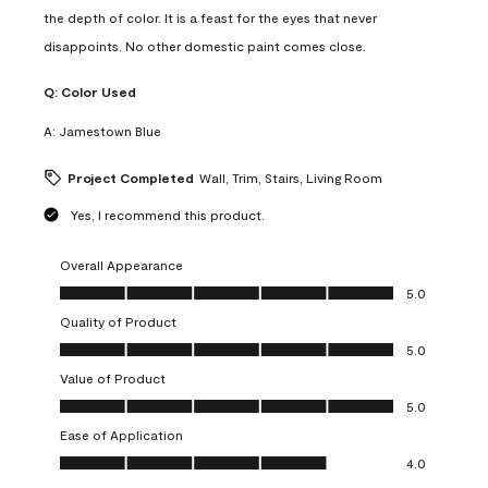
the depth of color. It is a feast for the eyes that never
disappoints. No other domestic paint comes close.
Q:
Color Used
A:
Jamestown Blue
Project Completed
Wall, Trim, Stairs, Living Room
Yes, I recommend this product.
Overall Appearance
Overall Appearance, 5.0 out of 5
5.0
Quality of Product
Quality of Product, 5.0 out of 5
5.0
Value of Product
Value of Product, 5.0 out of 5
5.0
Ease of Application
Ease of Application, 4.0 out of 5
4.0