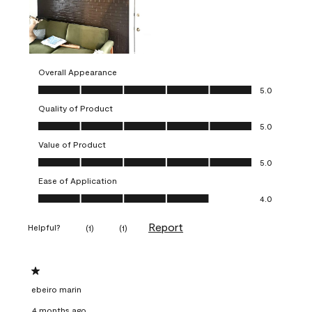
Overall Appearance
Overall Appearance, 5.0 out of 5
5.0
Quality of Product
Quality of Product, 5.0 out of 5
5.0
Value of Product
Value of Product, 5.0 out of 5
5.0
Ease of Application
Ease of Application, 4.0 out of 5
4.0
Report
Helpful?
(
1
)
(
1
)
1 out of 5 stars.
ebeiro marin
4 months ago