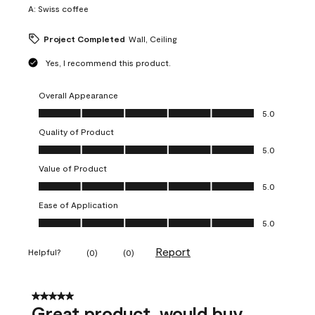
A:
Swiss coffee
Project Completed
Wall, Ceiling
Yes, I recommend this product.
Overall Appearance
Overall Appearance, 5.0 out of 5
5.0
Quality of Product
Quality of Product, 5.0 out of 5
5.0
Value of Product
Value of Product, 5.0 out of 5
5.0
Ease of Application
Ease of Application, 5.0 out of 5
5.0
Report
Helpful?
(
0
)
(
0
)
5 out of 5 stars.
Great product, would buy