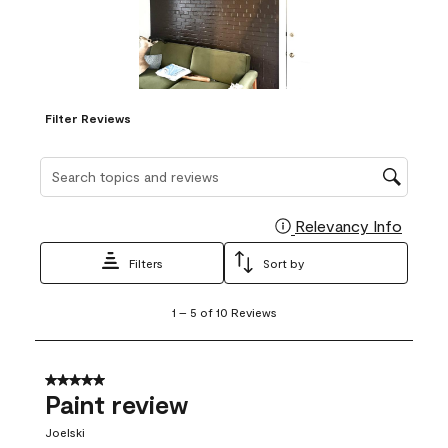
Filter Reviews
Search topics and reviews search region
Relevancy Info
Display
Filters
Sort by
1
1
–
5 of 10
Reviews
to
5
of
10
5 out of 5 stars.
Reviews
Paint review
.
Joelski