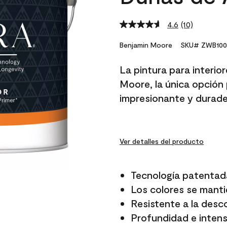
4.6
(10)
Read
10
Reviews.
Benjamin Moore
SKU# ZWB100
Same
page
La pintura para interio
link.
Moore, la única opción 
impresionante y durade
Ver detalles del producto
Tecnología patentad
Los colores se manti
Resistente a la desc
Profundidad e intensi