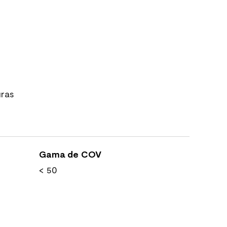
uras
Gama de COV
< 50