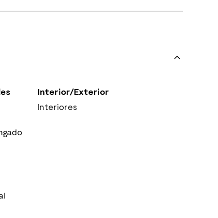
les
Interior/Exterior
Interiores
ngado
al