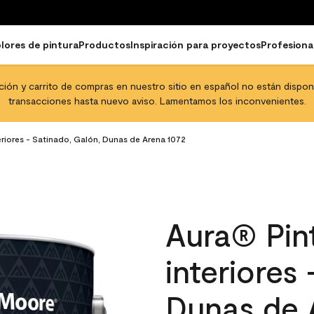
lores de pintura
Productos
Inspiración para proyectos
Profesiona
pción y carrito de compras en nuestro sitio en español no están disponib
transacciones hasta nuevo aviso. Lamentamos los inconvenientes.
eriores - Satinado, Galón, Dunas de Arena 1072
Aura® Pint
interiores
Dunas de 