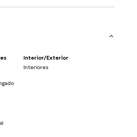
les
Interior/Exterior
Interiores
ngado
al