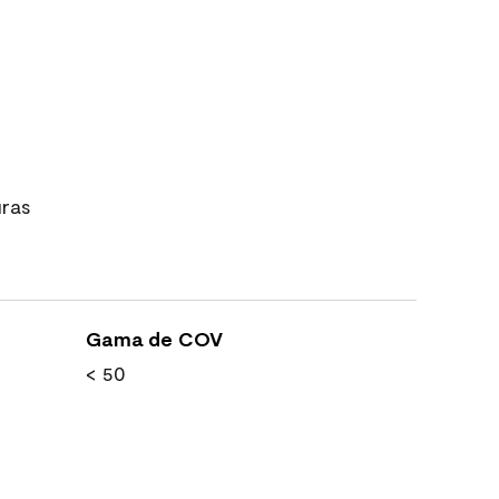
uras
Gama de COV
< 50