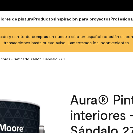
lores de pintura
Productos
Inspiración para proyectos
Profesiona
pción y carrito de compras en nuestro sitio en español no están disponib
transacciones hasta nuevo aviso. Lamentamos los inconvenientes.
eriores - Satinado, Galón, Sándalo 273
Aura® Pint
interiores
Sándalo 2