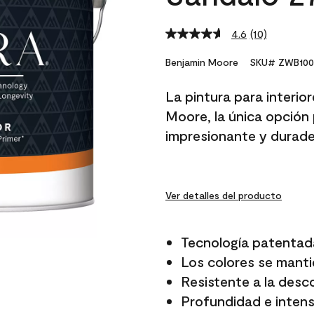
4.6
(10)
Read
10
Reviews.
Benjamin Moore
SKU# ZWB100
Same
page
La pintura para interio
link.
Moore, la única opción 
impresionante y durade
Ver detalles del producto
Tecnología patentad
Los colores se manti
Resistente a la desc
Profundidad e intensi