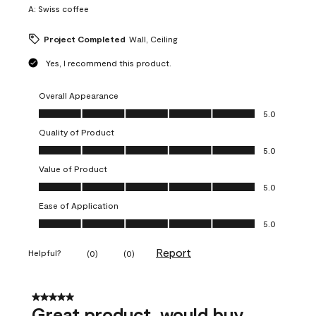
A:
Swiss coffee
Project Completed
Wall, Ceiling
Yes, I recommend this product.
Overall Appearance
Overall Appearance, 5.0 out of 5
5.0
Quality of Product
Quality of Product, 5.0 out of 5
5.0
Value of Product
Value of Product, 5.0 out of 5
5.0
Ease of Application
Ease of Application, 5.0 out of 5
5.0
Report
Helpful?
(
0
)
(
0
)
5 out of 5 stars.
Great product, would buy