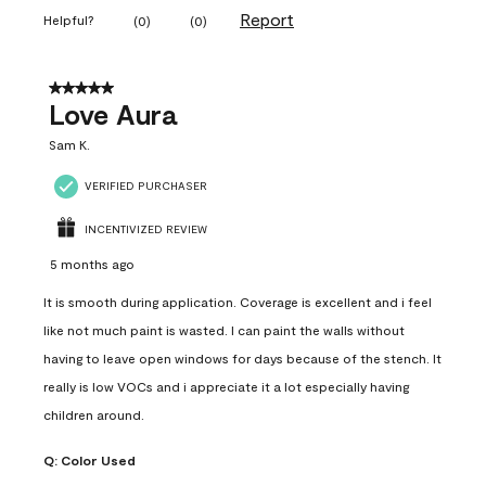
Report
Helpful?
(
0
)
(
0
)
5 out of 5 stars.
Love Aura
Sam K.
VERIFIED PURCHASER
INCENTIVIZED REVIEW
5 months ago
It is smooth during application. Coverage is excellent and i feel
like not much paint is wasted. I can paint the walls without
having to leave open windows for days because of the stench. It
really is low VOCs and i appreciate it a lot especially having
children around.
Q:
Color Used