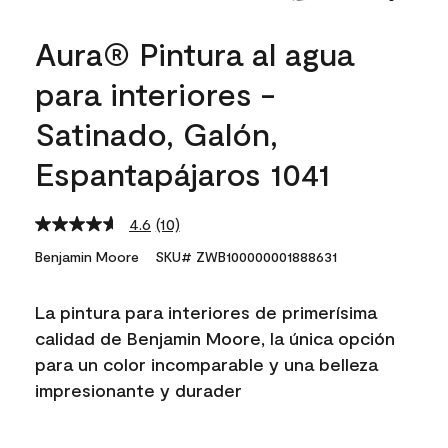
Aura® Pintura al agua
para interiores -
Satinado, Galón,
Espantapájaros 1041
4.6
(10)
Read
10
Benjamin Moore
SKU# ZWB100000001888631
Reviews.
Same
page
La pintura para interiores de primerísima
link.
calidad de Benjamin Moore, la única opción
para un color incomparable y una belleza
impresionante y durader