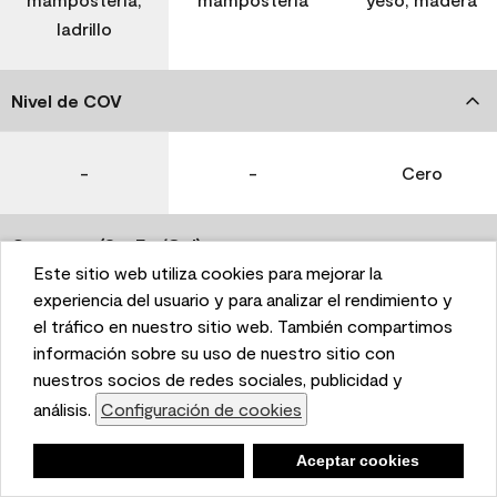
ladrillo
Nivel de COV
-
-
Cero
Coverage (Sq. Ft./Gal)
Este sitio web utiliza cookies para mejorar la
This website uses cookies to enhance user experience
experiencia del usuario y para analizar el rendimiento y
350-400
400-450
400-450
and to analyze performance and traffic on our website.
el tráfico en nuestro sitio web. También compartimos
We also share information about your use of our site
información sobre su uso de nuestro sitio con
with our social media, advertising, and analytics
nuestros socios de redes sociales, publicidad y
Tiempo de secado
partners.
análisis.
Configuración de cookies
Cookie Settings
1 hora
1 hora
1 hora
Negar
Deny
Aceptar cookies
Accept Cookies