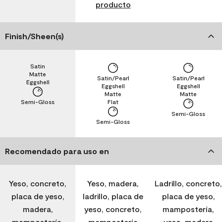
producto
Finish/Sheen(s)
Satin
Matte
Satin/Pearl
Satin/Pearl
Eggshell
Eggshell
Eggshell
Matte
Matte
Semi-Gloss
Flat
Semi-Gloss
Semi-Gloss
Recomendado para uso en
Yeso, concreto,
Yeso, madera,
Ladrillo, concreto,
placa de yeso,
ladrillo, placa de
placa de yeso,
madera,
yeso, concreto,
mampostería,
mampostería,
mampostería
yeso, madera