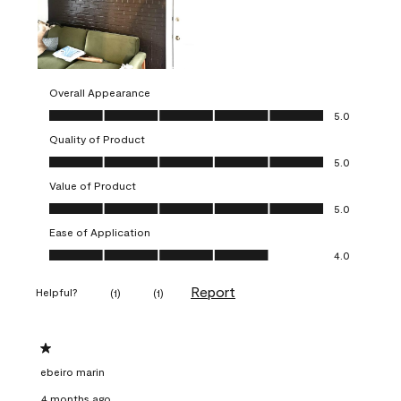
Overall Appearance
Overall Appearance, 5.0 out of 5
5.0
Quality of Product
Quality of Product, 5.0 out of 5
5.0
Value of Product
Value of Product, 5.0 out of 5
5.0
Ease of Application
Ease of Application, 4.0 out of 5
4.0
Report
Helpful?
(
1
)
(
1
)
1 out of 5 stars.
ebeiro marin
4 months ago