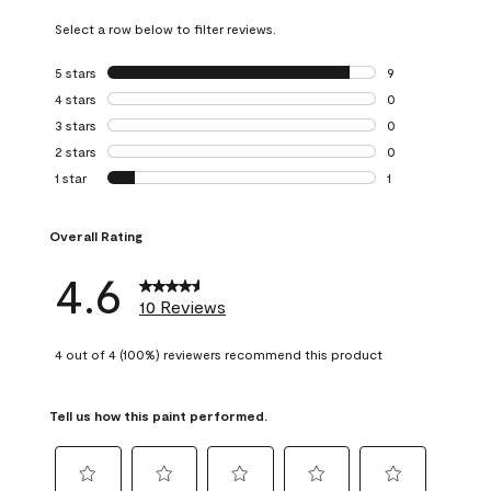
Select a row below to filter reviews.
5 stars
stars
9
9 reviews with 5 
4 stars
stars
0
0 reviews with 4 
3 stars
stars
0
0 reviews with 3 
2 stars
stars
0
0 reviews with 2 
1 star
stars
1
1 review with 1 sta
Overall Rating
4.6
10 Reviews
4 out of 4 (100%) reviewers recommend this product
Tell us how this paint performed.