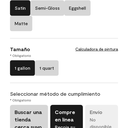
Satin
Semi-Gloss
Eggshell
Matte
Tamaño
Calculadora de pintura
* Obligatorio
1 gallon
1 quart
Seleccionar método de cumplimiento
* Obligatorio
Buscar una
Compre
Envío
tienda
en línea
No
cerca suyo
disponible
Recoja su