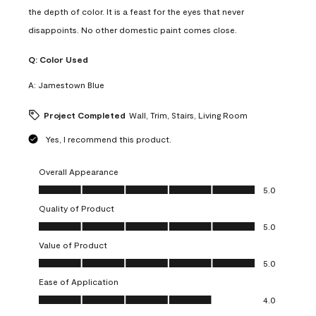
the depth of color. It is a feast for the eyes that never
disappoints. No other domestic paint comes close.
Q:
Color Used
A:
Jamestown Blue
Project Completed
Wall, Trim, Stairs, Living Room
Yes, I recommend this product.
Overall Appearance
Overall Appearance, 5.0 out of 5
5.0
Quality of Product
Quality of Product, 5.0 out of 5
5.0
Value of Product
Value of Product, 5.0 out of 5
5.0
Ease of Application
Ease of Application, 4.0 out of 5
4.0