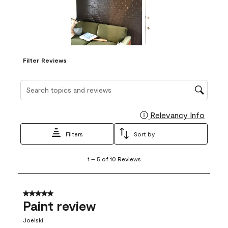
Filter Reviews
Search topics and reviews search region
Relevancy Info
Display
Filters
Sort by
1
1
–
5 of 10
Reviews
to
5
of
10
5 out of 5 stars.
Reviews
Paint review
.
Joelski