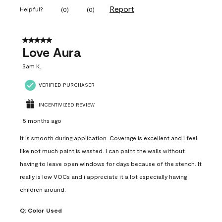
Report
Helpful?
(
0
)
(
0
)
5 out of 5 stars.
Love Aura
Sam K.
VERIFIED PURCHASER
INCENTIVIZED REVIEW
5 months ago
It is smooth during application. Coverage is excellent and i feel
like not much paint is wasted. I can paint the walls without
having to leave open windows for days because of the stench. It
really is low VOCs and i appreciate it a lot especially having
children around.
Q:
Color Used