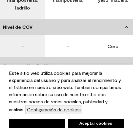
ladrillo
Nivel de COV
-
-
Cero
Coverage (Sq. Ft./Gal)
Este sitio web utiliza cookies para mejorar la
This website uses cookies to enhance user experience
experiencia del usuario y para analizar el rendimiento y
350-400
400-450
400-450
and to analyze performance and traffic on our website.
el tráfico en nuestro sitio web. También compartimos
We also share information about your use of our site
información sobre su uso de nuestro sitio con
with our social media, advertising, and analytics
nuestros socios de redes sociales, publicidad y
Tiempo de secado
partners.
análisis.
Configuración de cookies
Cookie Settings
1 hora
1 hora
1 hora
Negar
Deny
Aceptar cookies
Accept Cookies