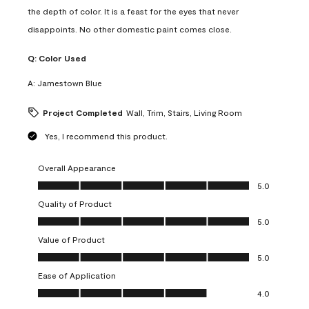
the depth of color. It is a feast for the eyes that never
disappoints. No other domestic paint comes close.
Q:
Color Used
A:
Jamestown Blue
Project Completed
Wall, Trim, Stairs, Living Room
Yes, I recommend this product.
Overall Appearance
Overall Appearance, 5.0 out of 5
5.0
Quality of Product
Quality of Product, 5.0 out of 5
5.0
Value of Product
Value of Product, 5.0 out of 5
5.0
Ease of Application
Ease of Application, 4.0 out of 5
4.0