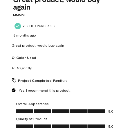
again
MMMM
VERIFIED PURCHASER
6 months ago
Great product, would buy again
Q:
Color Used
A:
Dragonfly
Project Completed
Furniture
Yes, I recommend this product.
Overall Appearance
Overall Appearance, 5.0 out of 5
5.0
Quality of Product
Quality of Product, 5.0 out of 5
5.0