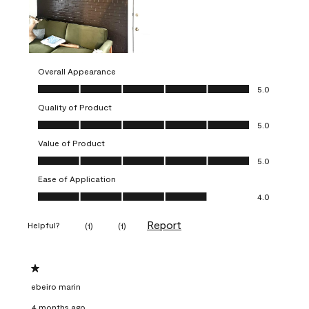
Overall Appearance
Overall Appearance, 5.0 out of 5
5.0
Quality of Product
Quality of Product, 5.0 out of 5
5.0
Value of Product
Value of Product, 5.0 out of 5
5.0
Ease of Application
Ease of Application, 4.0 out of 5
4.0
Report
Helpful?
(
1
)
(
1
)
1 out of 5 stars.
ebeiro marin
4 months ago