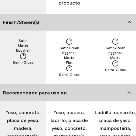
producto
Finish/Sheen(s)
Satin
Matte
Satin/Pearl
Satin/Pearl
Eggshell
Eggshell
Eggshell
Matte
Matte
Semi-Gloss
Flat
Semi-Gloss
Semi-Gloss
Recomendado para uso en
Yeso, concreto,
Yeso, madera,
Ladrillo, concreto,
placa de yeso,
ladrillo, placa de
placa de yeso,
madera,
yeso, concreto,
mampostería,
mampostería,
mampostería
yeso, madera