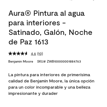
Aura® Pintura al agua
para interiores -
Satinado, Galón, Noche
de Paz 1613
4.6
(10)
Read
10
Benjamin Moore
SKU# ZWB100000001884763
Reviews.
Same
page
La pintura para interiores de primerísima
link.
calidad de Benjamin Moore, la única opción
para un color incomparable y una belleza
impresionante y durader