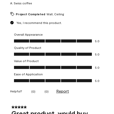
A:
Swiss coffee
Project Completed
Wall, Ceiling
Yes, I recommend this product.
Overall Appearance
Overall Appearance, 5.0 out of 5
5.0
Quality of Product
Quality of Product, 5.0 out of 5
5.0
Value of Product
Value of Product, 5.0 out of 5
5.0
Ease of Application
Ease of Application, 5.0 out of 5
5.0
Report
Helpful?
(
0
)
(
0
)
5 out of 5 stars.
Great product, would buy