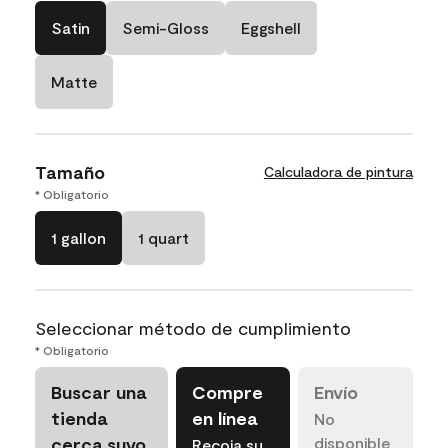
Satin
Semi-Gloss
Eggshell
Matte
Tamaño
Calculadora de pintura
* Obligatorio
1 gallon
1 quart
Seleccionar método de cumplimiento
* Obligatorio
Buscar una
Compre
Envío
tienda
en línea
No
cerca suyo
disponible
Recoja su