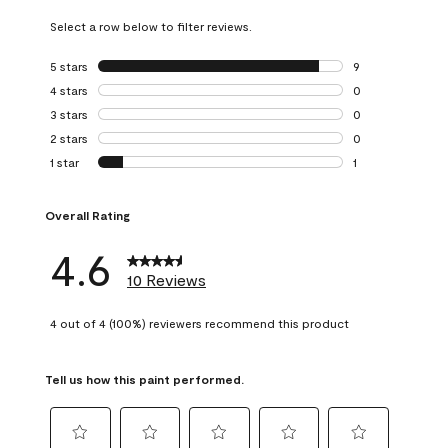
Select a row below to filter reviews.
5 stars
stars
9
9 reviews with 5 
4 stars
stars
0
0 reviews with 4 
3 stars
stars
0
0 reviews with 3 
2 stars
stars
0
0 reviews with 2 
1 star
stars
1
1 review with 1 sta
Overall Rating
4.6
10 Reviews
4 out of 4 (100%) reviewers recommend this product
Tell us how this paint performed.