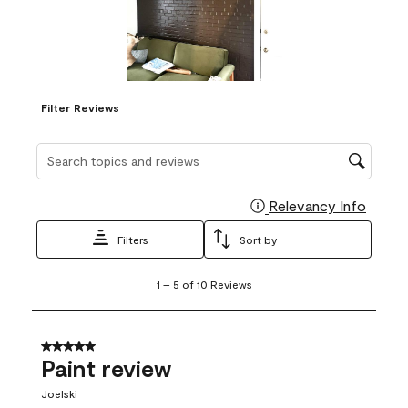
Filter Reviews
Search topics and reviews search region
Relevancy Info
Display
Filters
Sort by
1
1
–
5 of 10
Reviews
to
5
of
10
5 out of 5 stars.
Reviews
Paint review
.
Joelski