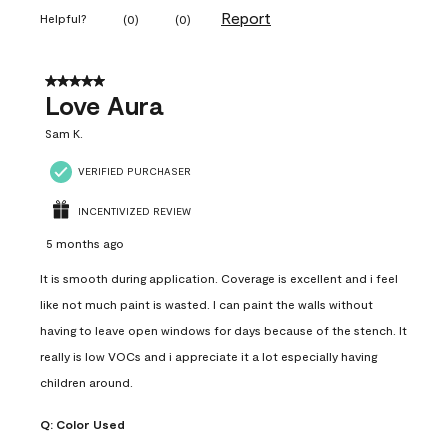
Report
Helpful?
(
0
)
(
0
)
5 out of 5 stars.
Love Aura
Sam K.
VERIFIED PURCHASER
INCENTIVIZED REVIEW
5 months ago
It is smooth during application. Coverage is excellent and i feel
like not much paint is wasted. I can paint the walls without
having to leave open windows for days because of the stench. It
really is low VOCs and i appreciate it a lot especially having
children around.
Q:
Color Used