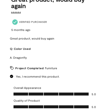
again
MMMM
VERIFIED PURCHASER
5 months ago
Great product, would buy again
Q:
Color Used
A:
Dragonfly
Project Completed
Furniture
Yes, I recommend this product.
Overall Appearance
Overall Appearance, 5.0 out of 5
5.0
Quality of Product
Quality of Product, 5.0 out of 5
5.0