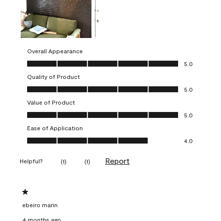
Overall Appearance
Overall Appearance, 5.0 out of 5
5.0
Quality of Product
Quality of Product, 5.0 out of 5
5.0
Value of Product
Value of Product, 5.0 out of 5
5.0
Ease of Application
Ease of Application, 4.0 out of 5
4.0
Report
Helpful?
(
1
)
(
1
)
1 out of 5 stars.
ebeiro marin
4 months ago