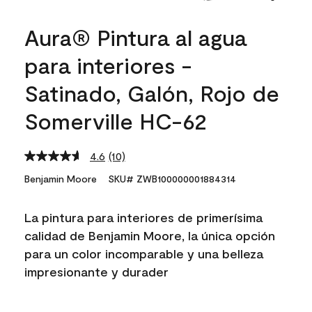
Aura® Pintura al agua
para interiores -
Satinado, Galón, Rojo de
Somerville HC-62
4.6
(10)
Read
10
Benjamin Moore
SKU# ZWB100000001884314
Reviews.
Same
page
La pintura para interiores de primerísima
link.
calidad de Benjamin Moore, la única opción
para un color incomparable y una belleza
impresionante y durader