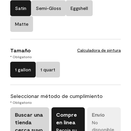
Satin
Semi-Gloss
Eggshell
Matte
Tamaño
Calculadora de pintura
* Obligatorio
1 gallon
1 quart
Seleccionar método de cumplimiento
* Obligatorio
Buscar una
Compre
Envío
tienda
en línea
No
cerca suyo
disponible
Recoja su