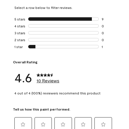
Select a row below to filter reviews.
5 stars
stars
9
9 reviews with 5 
4 stars
stars
0
0 reviews with 4 
3 stars
stars
0
0 reviews with 3 
2 stars
stars
0
0 reviews with 2 
1 star
stars
1
1 review with 1 sta
Overall Rating
4.6
10 Reviews
4 out of 4 (100%) reviewers recommend this product
Tell us how this paint performed.