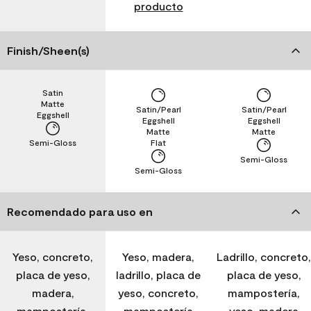
producto
Finish/Sheen(s)
Satin
Matte
Satin/Pearl
Satin/Pearl
Eggshell
Eggshell
Eggshell
Matte
Matte
Semi-Gloss
Flat
Semi-Gloss
Semi-Gloss
Recomendado para uso en
Yeso, concreto,
Yeso, madera,
Ladrillo, concreto,
placa de yeso,
ladrillo, placa de
placa de yeso,
madera,
yeso, concreto,
mampostería,
mampostería,
mampostería
yeso, madera