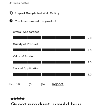
A:
Swiss coffee
Project Completed
Wall, Ceiling
Yes, I recommend this product.
Overall Appearance
Overall Appearance, 5.0 out of 5
5.0
Quality of Product
Quality of Product, 5.0 out of 5
5.0
Value of Product
Value of Product, 5.0 out of 5
5.0
Ease of Application
Ease of Application, 5.0 out of 5
5.0
Report
Helpful?
(
0
)
(
0
)
5 out of 5 stars.
Great product, would buy