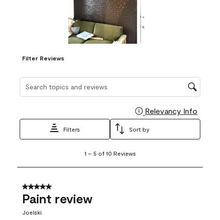
Filter Reviews
Search topics and reviews search region
Relevancy Info
Display
Filters
Sort by
1
1
–
5 of 10
Reviews
to
5
of
10
5 out of 5 stars.
Reviews
Paint review
.
Joelski