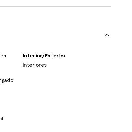
les
Interior/Exterior
Interiores
ngado
al