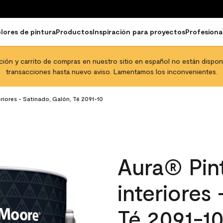
lores de pintura
Productos
Inspiración para proyectos
Profesiona
pción y carrito de compras en nuestro sitio en español no están disponib
transacciones hasta nuevo aviso. Lamentamos los inconvenientes.
eriores - Satinado, Galón, Té 2091-10
Aura® Pint
interiores
Té 2091-1