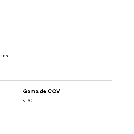
uras
Gama de COV
< 50