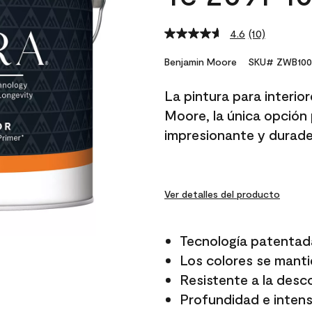
4.6
(10)
Read
10
Reviews.
Benjamin Moore
SKU# ZWB100
Same
page
La pintura para interio
link.
Moore, la única opción 
impresionante y durade
Ver detalles del producto
Tecnología patentad
Los colores se manti
Resistente a la desc
Profundidad e intensi