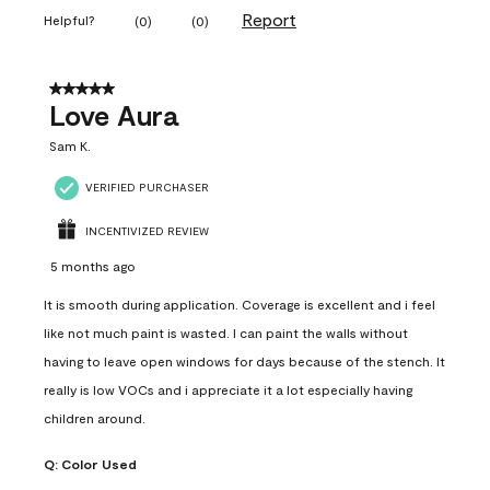
Report
Helpful?
(
0
)
(
0
)
5 out of 5 stars.
Love Aura
Sam K.
VERIFIED PURCHASER
INCENTIVIZED REVIEW
5 months ago
It is smooth during application. Coverage is excellent and i feel
like not much paint is wasted. I can paint the walls without
having to leave open windows for days because of the stench. It
really is low VOCs and i appreciate it a lot especially having
children around.
Q:
Color Used