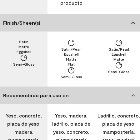
producto
Finish/Sheen(s)
Satin
Matte
Satin/Pearl
Satin/Pearl
Eggshell
Eggshell
Eggshell
Matte
Matte
Semi-Gloss
Flat
Semi-Gloss
Semi-Gloss
Recomendado para uso en
Yeso, concreto,
Yeso, madera,
Ladrillo, concreto,
placa de yeso,
ladrillo, placa de
placa de yeso,
madera,
yeso, concreto,
mampostería,
mampostería,
mampostería
yeso, madera