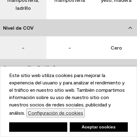
ladrillo
Nivel de COV
-
-
Cero
Coverage (Sq. Ft./Gal)
Este sitio web utiliza cookies para mejorar la
This website uses cookies to enhance user experience
experiencia del usuario y para analizar el rendimiento y
350-400
400-450
400-450
and to analyze performance and traffic on our website.
el tráfico en nuestro sitio web. También compartimos
We also share information about your use of our site
información sobre su uso de nuestro sitio con
with our social media, advertising, and analytics
nuestros socios de redes sociales, publicidad y
Tiempo de secado
partners.
análisis.
Configuración de cookies
Cookie Settings
1 hora
1 hora
1 hora
Negar
Deny
Aceptar cookies
Accept Cookies