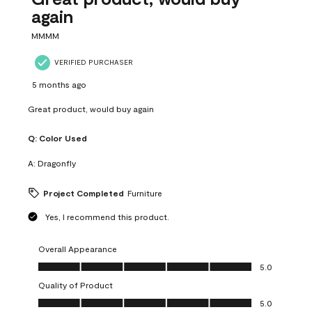
again
MMMM
VERIFIED PURCHASER
5 months ago
Great product, would buy again
Q:
Color Used
A:
Dragonfly
Project Completed
Furniture
Yes, I recommend this product.
Overall Appearance
Overall Appearance, 5.0 out of 5
5.0
Quality of Product
Quality of Product, 5.0 out of 5
5.0