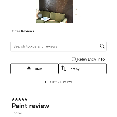
Filter Reviews
Search topics and reviews search region
Relevancy Info
Display
Filters
Sort by
1
1
–
5 of 10
Reviews
to
5
of
10
5 out of 5 stars.
Reviews
Paint review
.
Joelski