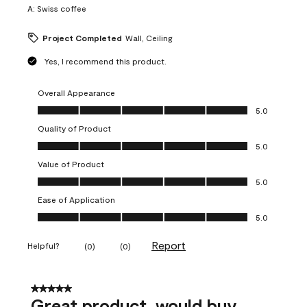
A:
Swiss coffee
Project Completed
Wall, Ceiling
Yes, I recommend this product.
Overall Appearance
Overall Appearance, 5.0 out of 5
5.0
Quality of Product
Quality of Product, 5.0 out of 5
5.0
Value of Product
Value of Product, 5.0 out of 5
5.0
Ease of Application
Ease of Application, 5.0 out of 5
5.0
Report
Helpful?
(
0
)
(
0
)
5 out of 5 stars.
Great product, would buy