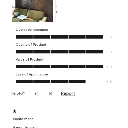
Overall Appearance
Overall Appearance, 5.0 out of 5
5.0
Quality of Product
Quality of Product, 5.0 out of 5
5.0
Value of Product
Value of Product, 5.0 out of 5
5.0
Ease of Application
Ease of Application, 4.0 out of 5
4.0
Report
Helpful?
(
1
)
(
1
)
1 out of 5 stars.
ebeiro marin
4 months ago