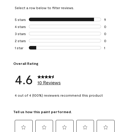
Select a row below to filter reviews.
5 stars
stars
9
9 reviews with 5 
4 stars
stars
0
0 reviews with 4 
3 stars
stars
0
0 reviews with 3 
2 stars
stars
0
0 reviews with 2 
1 star
stars
1
1 review with 1 sta
Overall Rating
4.6
10 Reviews
4 out of 4 (100%) reviewers recommend this product
Tell us how this paint performed.