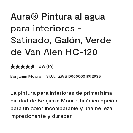
Aura® Pintura al agua
para interiores -
Satinado, Galón, Verde
de Van Alen HC-120
4.6
(10)
Read
10
Benjamin Moore
SKU# ZWB100000001892935
Reviews.
Same
page
La pintura para interiores de primerísima
link.
calidad de Benjamin Moore, la única opción
para un color incomparable y una belleza
impresionante y durader