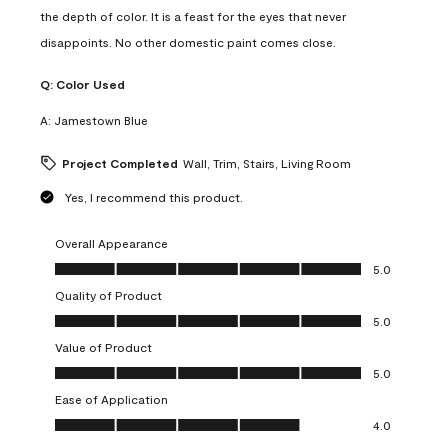
the depth of color. It is a feast for the eyes that never
disappoints. No other domestic paint comes close.
Q:
Color Used
A:
Jamestown Blue
Project Completed
Wall, Trim, Stairs, Living Room
Yes, I recommend this product.
Overall Appearance
Overall Appearance, 5.0 out of 5
5.0
Quality of Product
Quality of Product, 5.0 out of 5
5.0
Value of Product
Value of Product, 5.0 out of 5
5.0
Ease of Application
Ease of Application, 4.0 out of 5
4.0