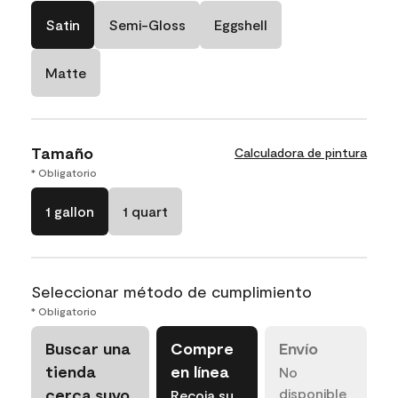
Satin
Semi-Gloss
Eggshell
Matte
Tamaño
Calculadora de pintura
* Obligatorio
1 gallon
1 quart
Seleccionar método de cumplimiento
* Obligatorio
Buscar una
Compre
Envío
tienda
en línea
No
cerca suyo
disponible
Recoja su